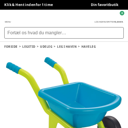
Klik & Hent indenfor 1 time
Din favoritbutik
0
0,00 KR.
MENU
LOG IND
FAVORITTER
FORSIDE
LEGETID
UDELEG
LEG I HAVEN
HAVELEG