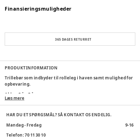
Finansieringsmuligheder
365 DAGES RETURRET
PRODUKTINFORMATION
Trillebør som indbyder til rolleleg i haven samt mulighed for
opbevaring.
Alder
:
2 år, 3 år
Læs mere
Varenummer:
358126
HAR DU ET SPØRGSMÅL? SÅ KONTAKT OS ENDELIG.
Mandag - Fredag
9-16
Telefon: 70 11 30 10