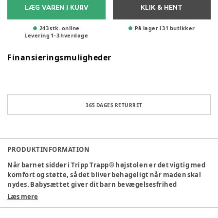
LÆG VAREN I KURV
KLIK & HENT
243 stk. online
På lager i 31 butikker
Levering
1
-
3
hverdage
Finansieringsmuligheder
365 DAGES RETURRET
PRODUKTINFORMATION
Når barnet sidder i Tripp Trapp® højstolen er det vigtig med
komfort og støtte, så det bliver behageligt når maden skal
nydes. Babysættet giver dit barn bevægelsesfrihed
og hjælper samtidig med at støtte godt rundt om barnet.
Læs mere
Sættet består af frontbøjle og et ryglæn, og i starten
anbefales det at bruge det samlet for at opnå den bedste