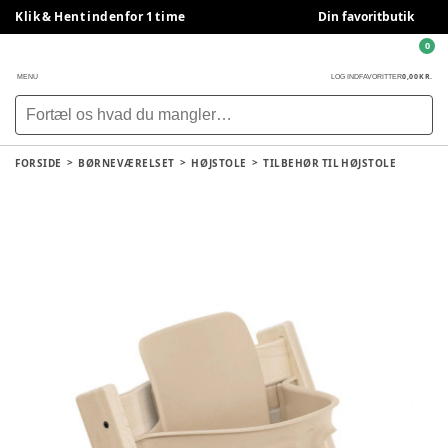
Klik & Hent indenfor 1 time
Din favoritbutik
0
0,00 KR.
MENU
LOG IND
FAVORITTER
FORSIDE
BØRNEVÆRELSET
HØJSTOLE
TILBEHØR TIL HØJSTOLE