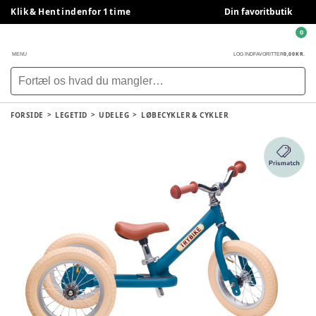
Klik & Hent indenfor 1 time
Din favoritbutik
0
0,00 KR.
MENU
LOG IND
FAVORITTER
FORSIDE
LEGETID
UDELEG
LØBECYKLER & CYKLER