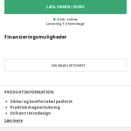
LÆG VAREN I KURV
4 stk. online
Levering
1
-
3
hverdage
Finansieringsmuligheder
365 DAGES RETURRET
PRODUKTINFORMATION
Sikker og komfortabel pasform
Praktisk magnetlukning
Stilrent retrodesign
Læs mere
CoConuts retrohjelme er et fremragende valg til cykelglade
børn, hvor både sikkerhed, komfort og design er i fokus.