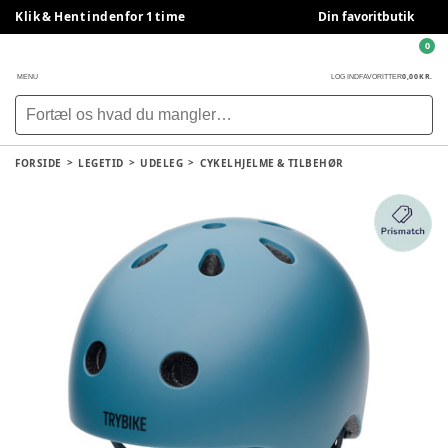
Klik & Hent indenfor 1 time
Din favoritbutik
0
0,00 KR.
MENU
LOG IND
FAVORITTER
FORSIDE
LEGETID
UDELEG
CYKELHJELME & TILBEHØR