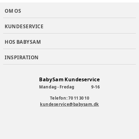
Varenummer:
351952
OM OS
KUNDESERVICE
HOS BABYSAM
INSPIRATION
BabySam Kundeservice
Mandag - Fredag
9-16
Telefon: 70 11 30 10
kundeservice@babysam.dk