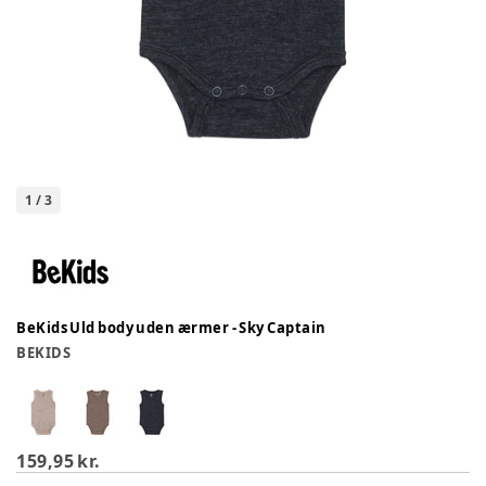
1
/
3
BeKids Uld body uden ærmer - Sky Captain
BEKIDS
159,95 kr.