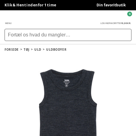
Klik & Hent indenfor 1 time
Din favoritbutik
0
0,00 KR.
MENU
LOG IND
FAVORITTER
FORSIDE
TØJ
ULD
ULDBODYER