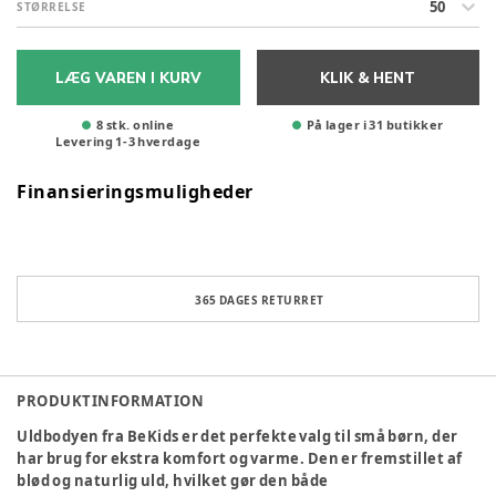
50
STØRRELSE
LÆG VAREN I KURV
KLIK & HENT
8 stk. online
På lager i 31 butikker
Levering
1
-
3
hverdage
Finansieringsmuligheder
365 DAGES RETURRET
PRODUKTINFORMATION
Uldbodyen fra BeKids er det perfekte valg til små børn, der
har brug for ekstra komfort og varme. Den er fremstillet af
blød og naturlig uld, hvilket gør den både