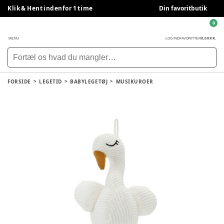
Klik & Hent indenfor 1 time
Din favoritbutik
0
0,00 KR.
MENU
LOG IND
FAVORITTER
FORSIDE
LEGETID
BABYLEGETØJ
MUSIKUROER