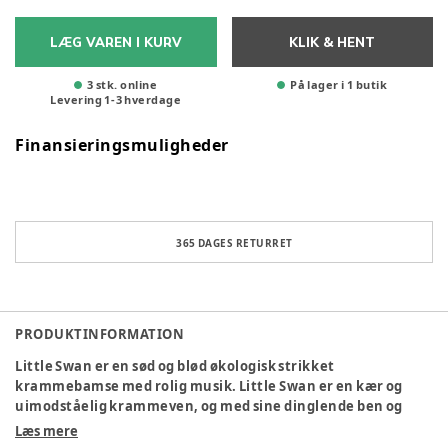
LÆG VAREN I KURV
KLIK & HENT
3 stk. online
På lager i 1 butik
Levering
1
-
3
hverdage
Finansieringsmuligheder
365 DAGES RETURRET
PRODUKTINFORMATION
Little Swan er en sød og blød økologisk strikket
krammebamse med rolig musik. Little Swan er en kær og
uimodståelig krammeven, og med sine dinglende ben og
søde smil, bliver Little Swan hurtigt en af barnets yndlings
Læs mere
bamser. Træk i træringen og den vil spille den fineste klare