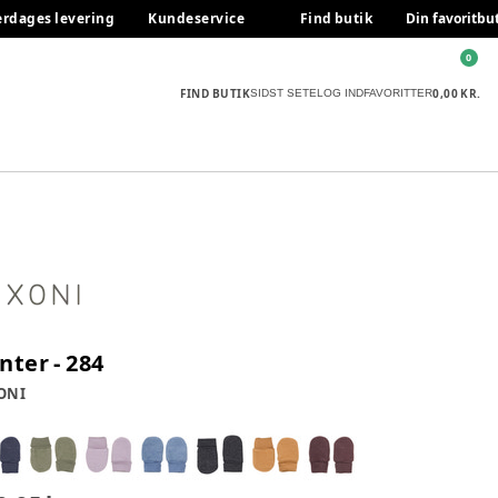
erdages levering
Kundeservice
Find butik
Din favoritbu
0
FIND BUTIK
0,00 KR.
SIDST SETE
LOG IND
FAVORITTER
nter - 284
ONI