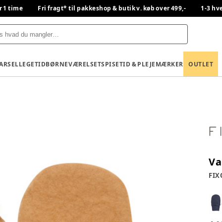
r 1 time
Fri fragt* til pakkeshop & butik v. køb over 499,-
1-3 hv
BARSEL
LEGETID
BØRNEVÆRELSET
SPISETID & PLEJE
MÆRKER
OUTLET
Va
FIX