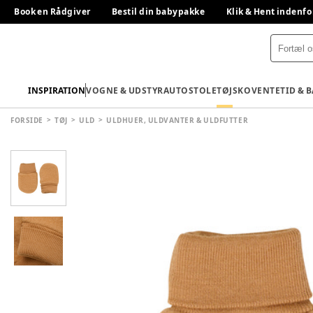
Book en Rådgiver
Bestil din babypakke
Klik & Hent indenfo
INSPIRATION
VOGNE & UDSTYR
AUTOSTOLE
TØJ
SKO
VENTETID & 
FORSIDE
TØJ
ULD
ULDHUER, ULDVANTER & ULDFUTTER