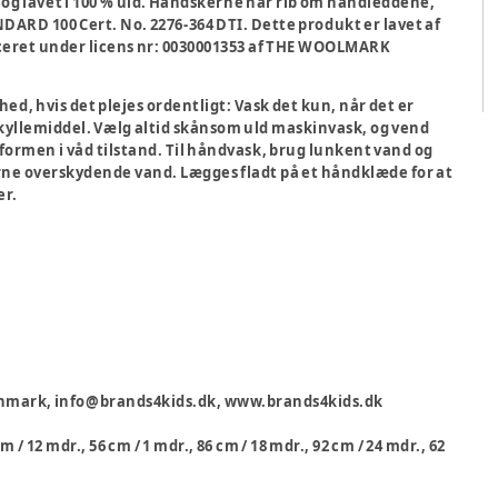
 og lavet i 100 % uld. Handskerne har rib om håndleddene,
ANDARD 100 Cert. No. 2276-364 DTI. Dette produkt er lavet af
iceret under licens nr: 0030001353 af THE WOOLMARK
ed, hvis det plejes ordentligt: Vask det kun, når det er
kyllemiddel. Vælg altid skånsom uld maskinvask, og vend
 formen i våd tilstand. Til håndvask, brug lunkent vand og
erne overskydende vand. Lægges fladt på et håndklæde for at
er.
 Danmark, info@brands4kids.dk, www.brands4kids.dk
cm / 12 mdr., 56 cm / 1 mdr., 86 cm / 18 mdr., 92 cm / 24 mdr., 62