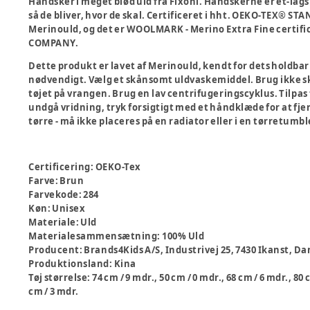
Handsker i meget blød uld fra Fixoni. Handskerne er et-lags
så de bliver, hvor de skal. Certificeret i hht. OEKO-TEX® ST
Merinould, og det er WOOLMARK - Merino Extra Fine certif
COMPANY.
Dette produkt er lavet af Merinould, kendt for dets holdbarh
nødvendigt. Vælg et skånsomt uldvaskemiddel. Brug ikke s
tøjet på vrangen. Brug en lav centrifugeringscyklus. Tilpas
undgå vridning, tryk forsigtigt med et håndklæde for at fj
tørre - må ikke placeres på en radiator eller i en tørretumbl
Certificering
:
OEKO-Tex
Farve
:
Brun
Farvekode
:
284
Køn
:
Unisex
Materiale
:
Uld
Materialesammensætning
:
100% Uld
Producent
:
Brands4Kids A/S, Industrivej 25, 7430 Ikanst,
Produktionsland
:
Kina
Tøj størrelse
:
74 cm / 9 mdr., 50 cm / 0 mdr., 68 cm / 6 mdr., 80 
cm / 3 mdr.