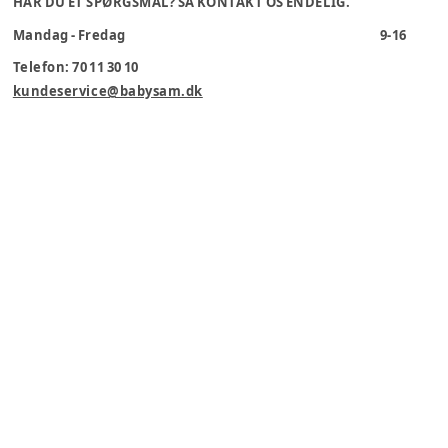
HAR DU ET SPØRGSMÅL? SÅ KONTAKT OS ENDELIG.
Mandag - Fredag
9-16
Telefon: 70 11 30 10
kundeservice@babysam.dk