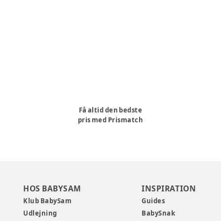
Få altid den bedste
pris med Prismatch
HOS BABYSAM
INSPIRATION
Klub BabySam
Guides
Udlejning
BabySnak