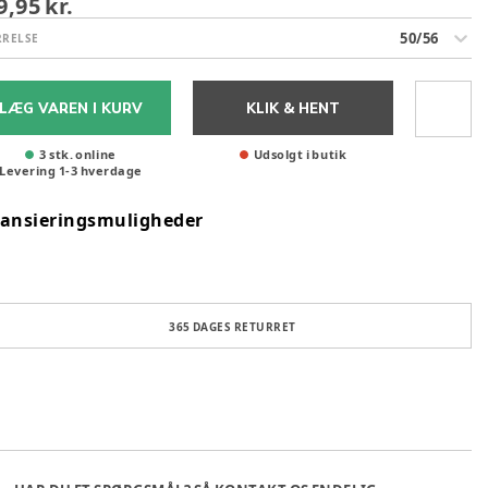
9,95 kr.
50/56
RRELSE
LÆG VAREN I KURV
KLIK & HENT
3 stk. online
Udsolgt i butik
Levering
1
-
3
hverdage
nansieringsmuligheder
365 DAGES RETURRET