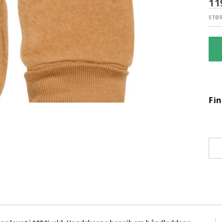
11
STØ
Fi