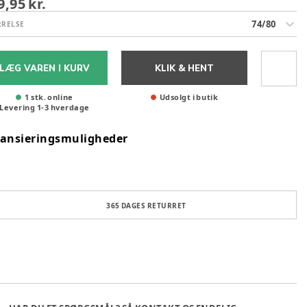
9,95 kr.
74/80
RRELSE
LÆG VAREN I KURV
KLIK & HENT
1 stk. online
Udsolgt i butik
Levering
1
-
3
hverdage
nansieringsmuligheder
365 DAGES RETURRET