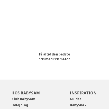
Få altid den bedste
pris med Prismatch
HOS BABYSAM
INSPIRATION
Klub BabySam
Guides
Udlejning
BabySnak