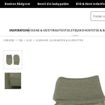
Book en Rådgiver
Bestil din babypakke
Klik & Hent indenfo
INSPIRATION
VOGNE & UDSTYR
AUTOSTOLE
TØJ
SKO
VENTETID & 
FORSIDE
TØJ
ULD
ULDHUER, ULDVANTER & ULDFUTTER