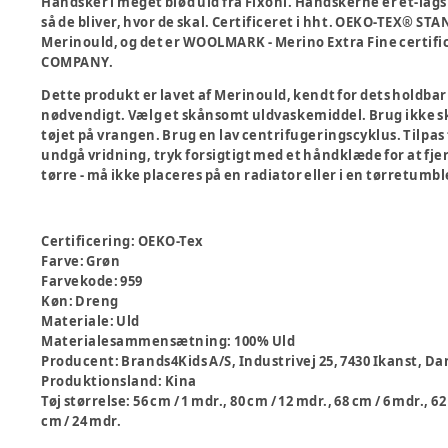
Handsker i meget blød uld fra Fixoni. Handskerne er et-lags
så de bliver, hvor de skal. Certificeret i hht. OEKO-TEX® ST
Merinould, og det er WOOLMARK - Merino Extra Fine certif
COMPANY.
Dette produkt er lavet af Merinould, kendt for dets holdbarh
nødvendigt. Vælg et skånsomt uldvaskemiddel. Brug ikke s
tøjet på vrangen. Brug en lav centrifugeringscyklus. Tilpas
undgå vridning, tryk forsigtigt med et håndklæde for at fj
tørre - må ikke placeres på en radiator eller i en tørretumbl
Certificering
:
OEKO-Tex
Farve
:
Grøn
Farvekode
:
959
Køn
:
Dreng
Materiale
:
Uld
Materialesammensætning
:
100% Uld
Producent
:
Brands4Kids A/S, Industrivej 25, 7430 Ikanst,
Produktionsland
:
Kina
Tøj størrelse
:
56 cm / 1 mdr., 80 cm / 12 mdr., 68 cm / 6 mdr., 62
cm / 24 mdr.