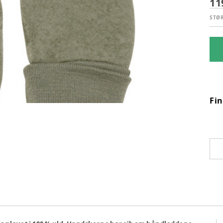
11
STØ
Fi