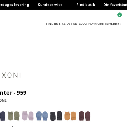
erdages levering
Kundeservice
Find butik
Din favoritbu
0
FIND BUTIK
0,00 KR.
SIDST SETE
LOG IND
FAVORITTER
nter - 959
ONI