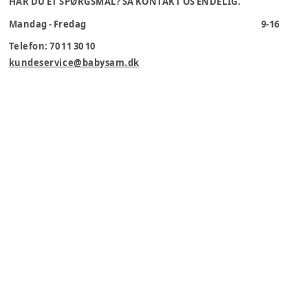
HAR DU ET SPØRGSMÅL? SÅ KONTAKT OS ENDELIG.
Mandag - Fredag
9-16
Telefon: 70 11 30 10
kundeservice@babysam.dk