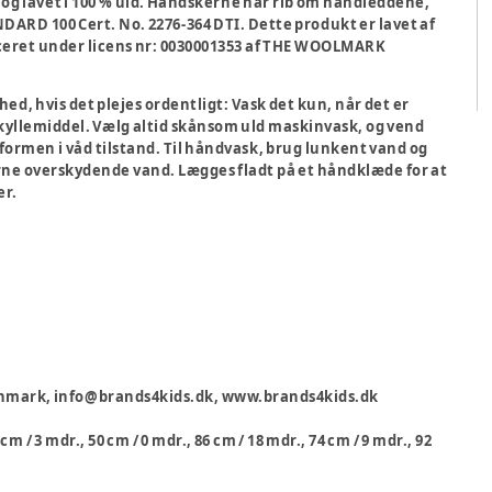
 og lavet i 100 % uld. Handskerne har rib om håndleddene,
ANDARD 100 Cert. No. 2276-364 DTI. Dette produkt er lavet af
iceret under licens nr: 0030001353 af THE WOOLMARK
ed, hvis det plejes ordentligt: Vask det kun, når det er
kyllemiddel. Vælg altid skånsom uld maskinvask, og vend
 formen i våd tilstand. Til håndvask, brug lunkent vand og
erne overskydende vand. Lægges fladt på et håndklæde for at
er.
 Danmark, info@brands4kids.dk, www.brands4kids.dk
 cm / 3 mdr., 50 cm / 0 mdr., 86 cm / 18 mdr., 74 cm / 9 mdr., 92