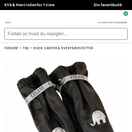
Klik & Hent indenfor 1 time
Din favoritbutik
0
0,00 KR.
MENU
LOG IND
FAVORITTER
FORSIDE
TØJ
HUER, VANTER & OVERTRÆKSFUTTER