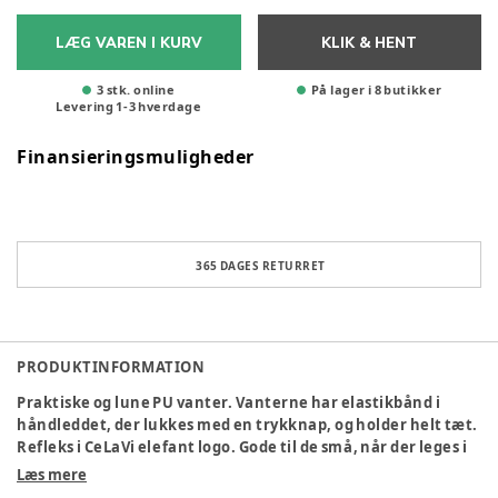
LÆG VAREN I KURV
KLIK & HENT
3 stk. online
På lager i 8 butikker
Levering
1
-
3
hverdage
Finansieringsmuligheder
365 DAGES RETURRET
PRODUKTINFORMATION
Praktiske og lune PU vanter. Vanterne har elastikbånd i
håndleddet, der lukkes med en trykknap, og holder helt tæt.
Refleks i CeLaVi elefant logo. Gode til de små, når der leges i
vådt sand, da de er vandafvisende. Nem at rengøre med en
Læs mere
våd klud. Foret med fleece, som er dejlig varmt og blødt for