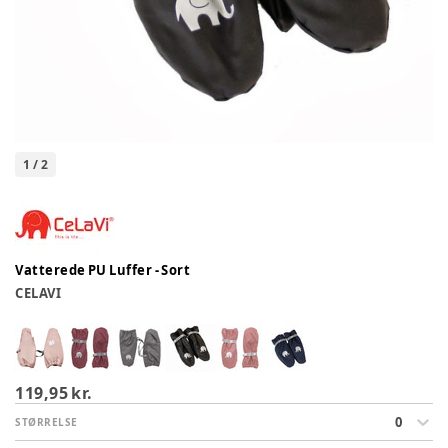
1
/
2
Vatterede PU Luffer - Sort
CELAVI
119,95 kr.
0
STØRRELSE