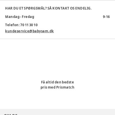
fingrene. Materiale: 68% Polyester/ 32% Polyerethan
HAR DU ET SPØRGSMÅL? SÅ KONTAKT OS ENDELIG.
Lufferne føres i nedenstående størrelser:
Mandag - Fredag
9-16
Str. 0 = 0-2 år
Telefon: 70 11 30 10
Str. 1 = 2-4 år
kundeservice@babysam.dk
Str. 2 = 4-6 år
Farve
:
Sort
Farvekode
:
Sort
Materiale
:
Polyester, Vandtæt
Producent
:
Brands4Kids A/S, Industrivej 25, 7430 Ikanst,
Danmark, info@brands4kids.dk, www.brands4kids.dk
Produktionsland
:
Kina
Tøj størrelse
:
50 cm / 0 mdr.
Vandsøjletryk
:
5.000 mm
Få altid den bedste
pris med Prismatch
Varenummer:
223407