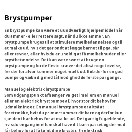
Brystpumper
En brystpumpe kan være et uundværligt hjælpemiddel når
du ammer - eller rettere sagt, når du ikke ammer. En
brystpumpe bruges til at stimulere mælkedannelsen og til
at malke ud, hvis det gør ondt at lægge barnet til pga. sår
eller revner, eller hvis du er uheldig at få mælkeknuder eller
brystbetændelse. Det kan være svært at bruge en
brystpumpe og for de fleste kræver det altså noget øvelse,
før der for alvor kommer noget mælk ud. Køb derfor en god
pumpe og væbn dig med tålmodighed de første par gange.
Manuel og elektrisk brystpumpe
Som udgangspunkt afhænger valget imellem en manuel
eller en elektrisk brystpumpe af, hvor stor dit behov for
udmalkning er. En manuel brystpumpe er altså at
foretrække, hvis du primært ammer dit barn og derfor kun
sjældent har behov for at malke ud. Det gør sig fx gældende,
hvis du engang imellem skal have dit barn passet og dermed
får behov for at få tømt dine bryster. En elektrisk