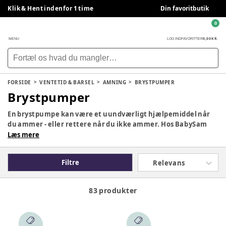
Klik & Hent indenfor 1 time
Din favoritbutik
0
0,00 KR.
MENU
LOG IND
FAVORITTER
FORSIDE
VENTETID & BARSEL
AMNING
BRYSTPUMPER
Brystpumper
En brystpumpe kan være et uundværligt hjælpemiddel når
du ammer - eller rettere når du ikke ammer. Hos BabySam
har vi både manuelle brystpumper og elektriske
Læs mere
brystpumper og tilbehør dertil.
Filtre
Relevans
83 produkter