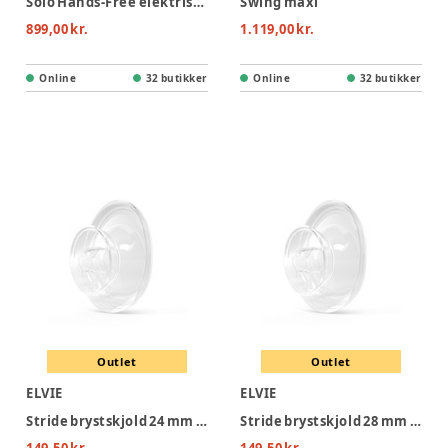
Solo Hands-Free elektrisk enkeltbrystpumpe
Swing maxi
899,00 kr.
1.119,00 kr.
Online
32 butikker
Online
32 butikker
Outlet
Outlet
ELVIE
ELVIE
Stride brystskjold 24 mm (2 pack)
Stride brystskjold 28 mm (2 pack)