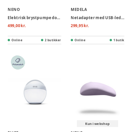
NENO
MEDELA
Elektrisk brystpumpe dobbelt - Due
Netadapter med USB-ledning til Swing Maxi & Solo
499,00 kr.
299,95 kr.
Online
2 butikker
Online
1 butik
Kun i webshop