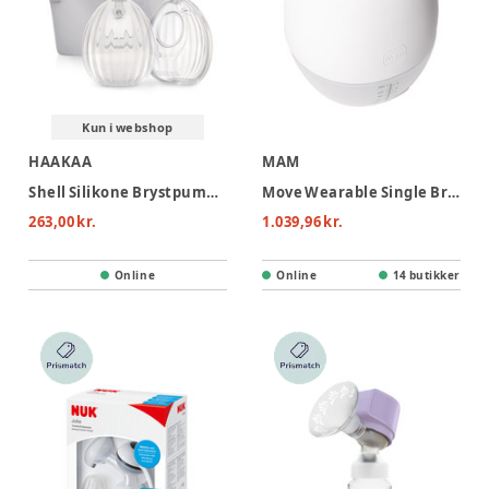
Kun i webshop
HAAKAA
MAM
Shell Silikone Brystpumpe/opsamler 75ml - 2-pak
Move Wearable Single Breast Pump
263,00 kr.
1.039,96 kr.
Online
Online
14 butikker