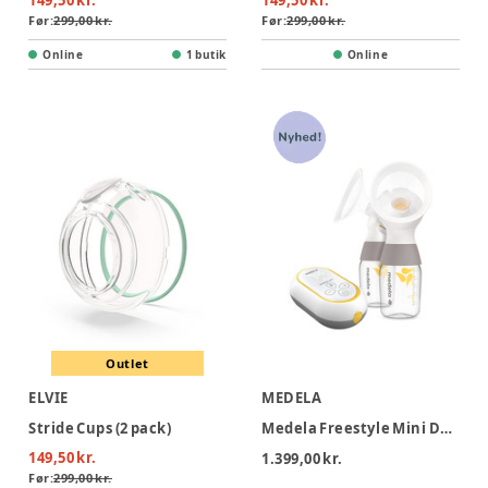
149,50 kr.
149,50 kr.
Før:
299,00 kr.
Før:
299,00 kr.
Online
1 butik
Online
Outlet
ELVIE
MEDELA
Stride Cups (2 pack)
Medela Freestyle Mini Dobbeltbrystpumpe
149,50 kr.
1.399,00 kr.
Før:
299,00 kr.