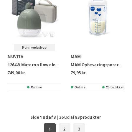
Kun i webshop
NUVITA
MAM
1264W Materno flow elektrisk brystpumpe
MAM Opbevaringsposer Til Modermælk
749,00 kr.
79,95 kr.
Online
Online
23 butikker
Side
1
ud af
3
|
36
ud af
83
produkter
1
2
3