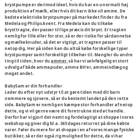
brystpumpe er derimod ideel, hvis du har en unormalt høj
produktion af mælk, eller hvis dit barn ikke vil amme. De
bedste elektriske brystpumper på markedet finder du fra
Medela og Philips Avent. Fra Medela kan du tilkøbe
brysttragte, der passer til lige præcis dit bryst. Er tragten
nemlig for lille eller for stor, så er der risiko for sårdannelse
og mælkeknuder, så det er vigtigt, at tragten passer til
netop dig. Her på siden kan du altså købe forskellige typer
brystpumper samt forskelligt tilbehør til. Mangler du andre
ting til tiden, hvor du
ammer
, så har vi selvfølgelig et stort
udvalg af både ammepuder, amme BH’er, ammeindlæg og
meget andet.
BabySam er din forhandler
Leder du efter nyt udstyr til at gøre tiden med dit barn
nemmere og sjovere, så er du bestemt landet på den rette
side. BabySam er nemlig en kæmpe stor forhandler af netop
dette, og vi vil gerne være dit foretrukne sted at handle.
Derfor har vi gjort det nemt og fordelagtigt at shoppe i vores
webshop og giver dig bl.a. 365 dages returret på dine købte
varer. Føler du mere for at shoppe i en af vores mange fysiske
butikker, så er der også rig mulighed for dette, da vi har