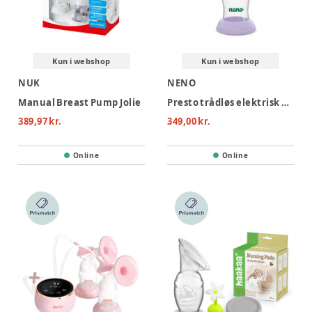
Kun i webshop
Kun i webshop
NUK
NENO
Manual Breast Pump Jolie
Presto trådløs elektrisk brystpumpe
389,97 kr.
349,00 kr.
Online
Online