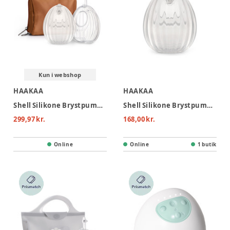
Kun i webshop
HAAKAA
HAAKAA
Shell Silikone Brystpumpe/opsamler 120ml - 2-pak
Shell Silikone Brystpumpe/opsamler 75ml
299,97 kr.
168,00 kr.
Online
Online
1 butik