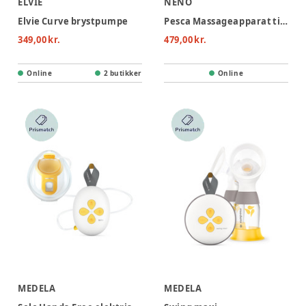
ELVIE
NENO
Elvie Curve brystpumpe
Pesca Massageapparat til Amning
349,00 kr.
479,00 kr.
Online
2 butikker
Online
MEDELA
MEDELA