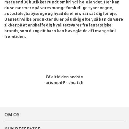
mere end 30 butikker rundt omkring i hele landet. Her kan
du se nærmere på vores mange forskellige typer vogne,
autostole, babysenge og hvad du ellers har sat dig for øje.
Uanset hvilke produkter du er på udkig efter, så kan du være
sikker på at anskaffe dig kvalitetsvarer fra fantastiske
brands, som du og dit barn kan have glæde af i mange år i
fremtiden.
Få altid den bedste
pris med Prismatch
OM OS