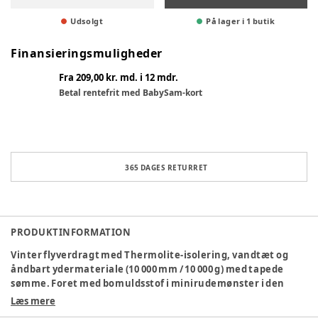
Udsolgt
På lager i 1 butik
Finansieringsmuligheder
Fra 209,00 kr. md. i 12 mdr.
Betal rentefrit med BabySam-kort
365 DAGES RETURRET
PRODUKTINFORMATION
Vinter flyverdragt med Thermolite-isolering, vandtæt og
åndbart ydermateriale (10 000 mm / 10 000 g) med tapede
sømme. Foret med bomuldsstof i minirudemønster i den
øverste del og nylon i benene, så overallsen er nem at tage af
Læs mere
og på. Aftagelig hætte med aftagelig SAGA-pelskant,