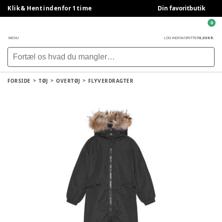
Klik & Hent indenfor 1 time
Din favoritbutik
0
0,00 KR.
MENU
LOG IND
FAVORITTER
FORSIDE
TØJ
OVERTØJ
FLYVERDRAGTER