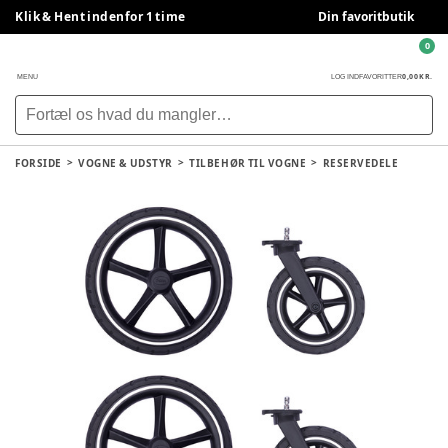
Klik & Hent indenfor 1 time
Din favoritbutik
0
0,00 KR.
MENU
LOG IND
FAVORITTER
FORSIDE
VOGNE & UDSTYR
TILBEHØR TIL VOGNE
RESERVEDELE