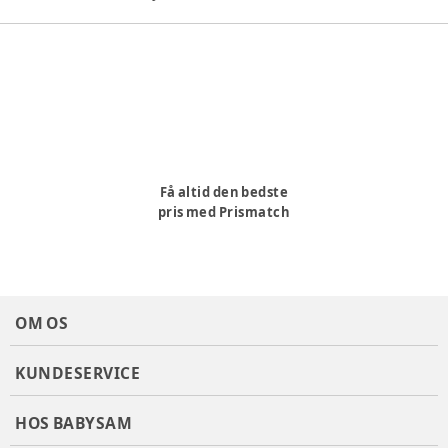
Øget sikkerhed for både dig og dit barn.
Holdbarhed:
Fremstillet af høj kvalitet materialer, der sikrer
langvarig brug og pålidelighed.
Nem montering:
Hjulene kan nemt monteres og
afmonteres, hvilket gør det bekvemt at opbevare og
transportere barnevognen.
Producent
:
Odder barnevognsfabrik, Ballevej 7, 8300 Odder
Produktionsland
:
Kina
Få altid den bedste
pris med Prismatch
Varenummer:
360772
OM OS
KUNDESERVICE
HOS BABYSAM