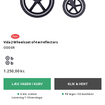
Vida 2 Wheels set of 4 w/reflectors
ODDER
1.250,00 kr.
LÆG VAREN I KURV
KLIK & HENT
6 stk. online
På lager i 32 butikker
Levering
1
-
3
hverdage