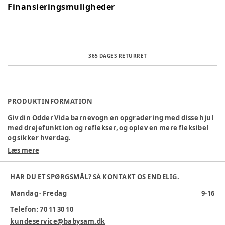
Finansieringsmuligheder
365 DAGES RETURRET
PRODUKTINFORMATION
Giv din Odder Vida barnevogn en opgradering med disse hjul
med drejefunktion og reflekser, og oplev en mere fleksibel
og sikker hverdag.
Læs mere
Specifikationer:
Drejefunktion:
De forreste hjul kan dreje 360 grader, hvilket
HAR DU ET SPØRGSMÅL? SÅ KONTAKT OS ENDELIG.
gør det nemt at navigere i smalle passager og skarpe
hjørner. Perfekt til bylivets udfordringer!
Mandag - Fredag
9-16
Reflekser:
Indbyggede reflekser på hjulene sikrer, at du og
Telefon: 70 11 30 10
din barnevogn er synlige i mørke eller dårlige lysforhold.
kundeservice@babysam.dk