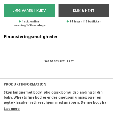
LÆG VAREN I KURV
KLIK & HENT
1 stk. online
På lager i 15 butikker
Levering
1
-
3
hverdage
Finansieringsmuligheder
365 DAGES RETURRET
PRODUKTINFORMATION
Skøn langærmet body i økologisk bomuldsblanding til din
baby. Wheats fine bodier er designet som unisex og er en
ægte klassiker i ethvert hjem med småbørn. Denne body har
trykknapper på den ene skulder samt i skridtet for øget
Læs mere
komfort ved påklædning. Brug bodyen som det inderste lag i