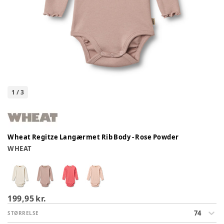
1
/
3
Wheat Regitze Langærmet Rib Body - Rose Powder
WHEAT
199,95 kr.
74
STØRRELSE