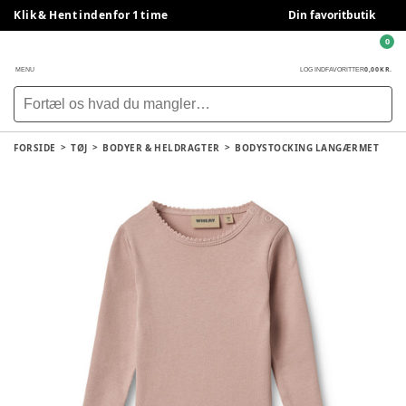
Klik & Hent indenfor 1 time
Din favoritbutik
0
0,00 KR.
MENU
LOG IND
FAVORITTER
FORSIDE
TØJ
BODYER & HELDRAGTER
BODYSTOCKING LANGÆRMET