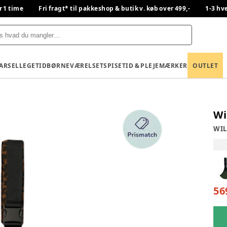
r 1 time
Fri fragt* til pakkeshop & butik v. køb over 499,-
1-3 hv
BARSEL
LEGETID
BØRNEVÆRELSET
SPISETID & PLEJE
MÆRKER
OUTLET
Wi
WIL
56