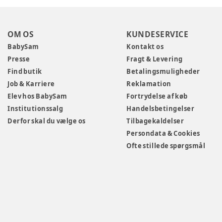
OM OS
KUNDESERVICE
BabySam
Kontakt os
Presse
Fragt & Levering
Find butik
Betalingsmuligheder
Job & Karriere
Reklamation
Elev hos BabySam
Fortrydelse af køb
Institutionssalg
Handelsbetingelser
Derfor skal du vælge os
Tilbagekaldelser
Persondata & Cookies
Ofte stillede spørgsmål