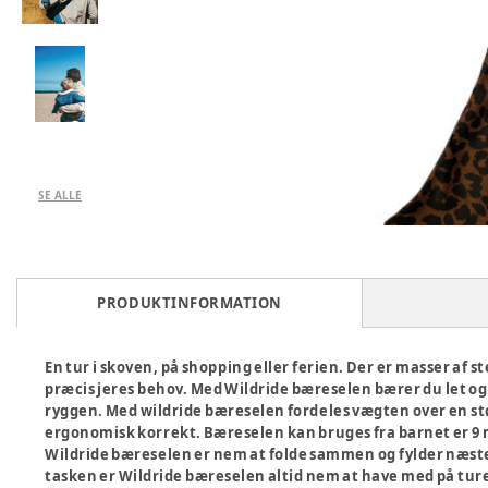
SE ALLE
PRODUKTINFORMATION
En tur i skoven, på shopping eller ferien. Der er masser af st
præcis jeres behov. Med Wildride bæreselen bærer du let og 
ryggen. Med wildride bæreselen fordeles vægten over en stø
ergonomisk korrekt. Bæreselen kan bruges fra barnet er 9 md
Wildride bæreselen er nem at folde sammen og fylder næsten i
tasken er Wildride bæreselen altid nem at have med på tur