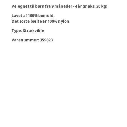
Velegnet til børn fra 9 måneder - 4 år (maks. 20 kg)
Lavet af 100% bomuld.
Det sorte bælte er 100% nylon.
Type
:
Strækvikle
Varenummer:
359823