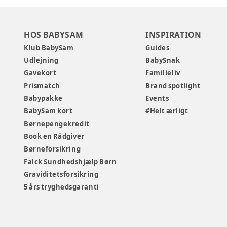
HOS BABYSAM
INSPIRATION
Klub BabySam
Guides
Udlejning
BabySnak
Gavekort
Familieliv
Prismatch
Brand spotlight
Babypakke
Events
BabySam kort
#Helt ærligt
Børnepengekredit
Book en Rådgiver
Børneforsikring
Falck Sundhedshjælp Børn
Graviditetsforsikring
5 års tryghedsgaranti