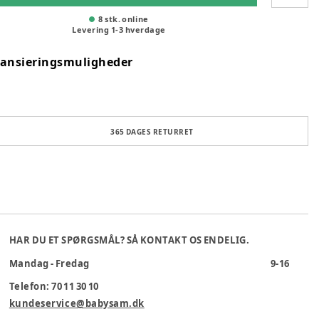
8 stk. online
Levering
1
-
3
hverdage
nansieringsmuligheder
365 DAGES RETURRET
HAR DU ET SPØRGSMÅL? SÅ KONTAKT OS ENDELIG.
Mandag - Fredag
9-16
Telefon: 70 11 30 10
kundeservice@babysam.dk