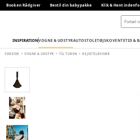
Book en Rådgiver
Bestil din babypakke
Klik & Hent indenfo
INSPIRATION
VOGNE & UDSTYR
AUTOSTOLE
TØJ
SKO
VENTETID & 
FORSIDE
VOGNE & UDSTYR
TIL TUREN
REJSETILBEHØR