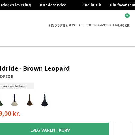
erdages levering
Kundeservice
Find butik
Din favoritbu
0
FIND BUTIK
0,00 KR.
SIDST SETE
LOG IND
FAVORITTER
ldride - Brown Leopard
DRIDE
Kun i webshop
9,00 kr.
LÆG VAREN I KURV