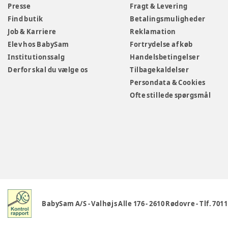
Presse
Fragt & Levering
Find butik
Betalingsmuligheder
Job & Karriere
Reklamation
Elev hos BabySam
Fortrydelse af køb
Institutionssalg
Handelsbetingelser
Derfor skal du vælge os
Tilbagekaldelser
Persondata & Cookies
Ofte stillede spørgsmål
BabySam A/S
-
Valhøjs Alle 176
-
2610 Rødovre
-
Tlf. 701