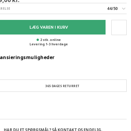
44/50
RRELSE
LÆG VAREN I KURV
2 stk. online
Levering
1
-
3
hverdage
nansieringsmuligheder
365 DAGES RETURRET
HAR DU ET SPØRGSMÅL? SÅ KONTAKT OS ENDELIG.