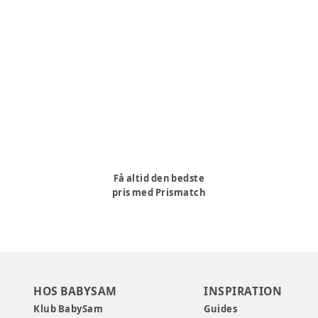
Få altid den bedste
pris med Prismatch
HOS BABYSAM
INSPIRATION
Klub BabySam
Guides