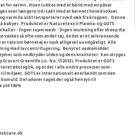
 det for varmt. Huen lukkes med et bånd med en påsat
ges over længere tid i takt med at barnets hoved vokser.
 og varm da uld transporterer sved væk fra kroppen. Denne
t små babyer. Produktet er Naturetexx® Plasma- og GOTS
mikalier - Ingen superwash - Ingen mulesing eller sheep dip
 vaskes så ofte som andet tøj, da det er et selvrensende
 er tale om børnetøj er vask alligevel uundgåeligt. Alle
am og med lav centrifugering. Benyt et vaskemiddel
nzymer som nedbryder ulden og dens kvaliteter. Kan stryges
 Ecocert Greenlife Lic. No. 152033). Produktet er GOTS
iceret økologisk, og at der i alle andre processer som
n til miljøet. GOTS er internationalt anerkendt som den
k bomuld. Derudover tages der også hensyn til
k uld 100%
eslicare.dk