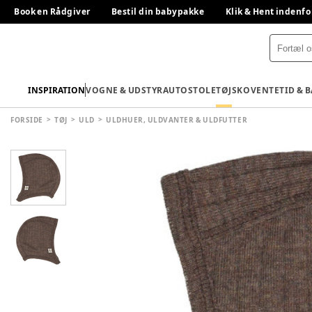
Book en Rådgiver
Bestil din babypakke
Klik & Hent indenfo
INSPIRATION
VOGNE & UDSTYR
AUTOSTOLE
TØJ
SKO
VENTETID & 
FORSIDE
TØJ
ULD
ULDHUER, ULDVANTER & ULDFUTTER