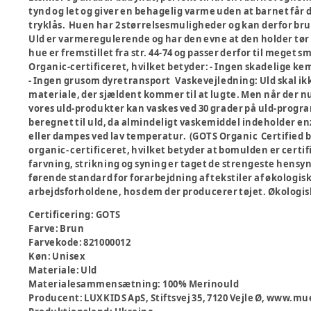
tynd og let og giver en behagelig varme uden at barnet får
tryklås. Huen har 2 størrelsesmuligheder og kan derfor bru
Uld er varmeregulerende og har den evne at den holder tør
hue er fremstillet fra str. 44-74 og passer derfor til mege
Organic-certificeret, hvilket betyder: - Ingen skadelige ke
- Ingen grusom dyretransport Vaskevejledning: Uld skal ikke
materiale, der sjældent kommer til at lugte. Men når der nu
vores uld-produkter kan vaskes ved 30 grader på uld-progr
beregnet til uld, da almindeligt vaskemiddel indeholder e
eller dampes ved lav temperatur. (GOTS Organic Certified by
organic- certificeret, hvilket betyder at bomulden er certif
farvning, strikning og syning er taget de strengeste hensy
førende standard for forarbejdning af tekstiler af økologis
arbejdsforholdene, hos dem der producerer tøjet. Økologis
Certificering
:
GOTS
Farve
:
Brun
Farvekode
:
821000012
Køn
:
Unisex
Materiale
:
Uld
Materialesammensætning
:
100% Merinould
Producent
:
LUXKIDS ApS, Stiftsvej 35, 7120 Vejle Ø, www.mu