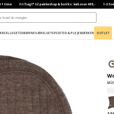
r 1 time
Fri fragt* til pakkeshop & butik v. køb over 499,-
1-3 hv
BARSEL
LEGETID
BØRNEVÆRELSET
SPISETID & PLEJE
MÆRKER
OUTLET
Wo
MÜS
15