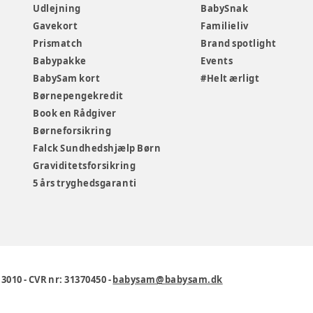
Udlejning
BabySnak
Gavekort
Familieliv
Prismatch
Brand spotlight
Babypakke
Events
BabySam kort
#Helt ærligt
Børnepengekredit
Book en Rådgiver
Børneforsikring
Falck Sundhedshjælp Børn
Graviditetsforsikring
5 års tryghedsgaranti
1 3010
-
CVR nr: 31370450
-
babysam@babysam.dk