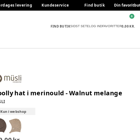
erdages levering
Kundeservice
Find butik
Din favoritbu
0
FIND BUTIK
0,00 KR.
SIDST SETE
LOG IND
FAVORITTER
olly hat i merinould - Walnut melange
LI
Kun i webshop
9,00 kr.