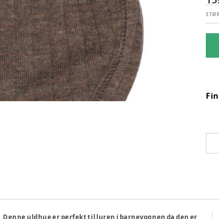
STØ
Fi
 Denne uldhue er perfekt til luren i barnevognen da den er