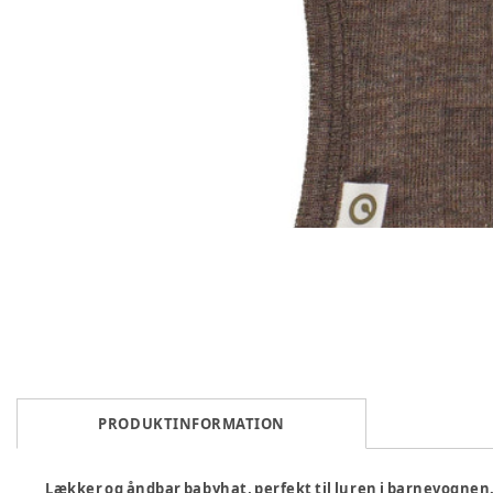
PRODUKTINFORMATION
Lækker og åndbar babyhat, perfekt til luren i barnevognen.