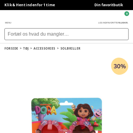
Klik & Hent indenfor 1 time
Din favoritbutik
0
0,00 KR.
MENU
LOG IND
FAVORITTER
FORSIDE
TØJ
ACCESSORIES
SOLBRILLER