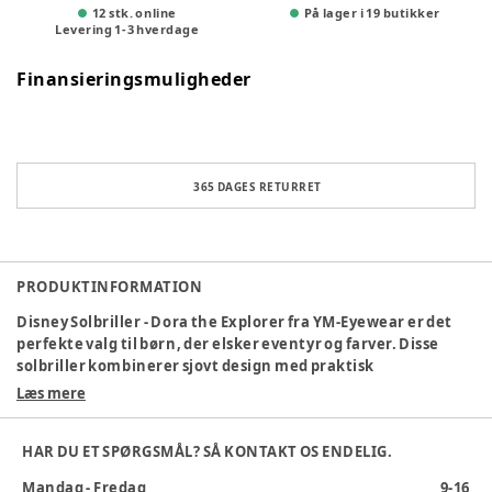
12 stk. online
På lager i 19 butikker
Levering
1
-
3
hverdage
Finansieringsmuligheder
365 DAGES RETURRET
PRODUKTINFORMATION
Disney Solbriller - Dora the Explorer fra YM-Eyewear er det
perfekte valg til børn, der elsker eventyr og farver. Disse
solbriller kombinerer sjovt design med praktisk
solbeskyttelse, så dit barn trygt kan lege udendørs på solrige
Læs mere
dage. Med et motiv af den populære Dora the Explorer bliver
solbrillerne hurtigt en favorit hos de små, og de lette
HAR DU ET SPØRGSMÅL? SÅ KONTAKT OS ENDELIG.
materialer sikrer, at de sidder behageligt hele dagen.
Solbrillerne er designet til at passe børns ansigter og giver
Mandag - Fredag
9-16