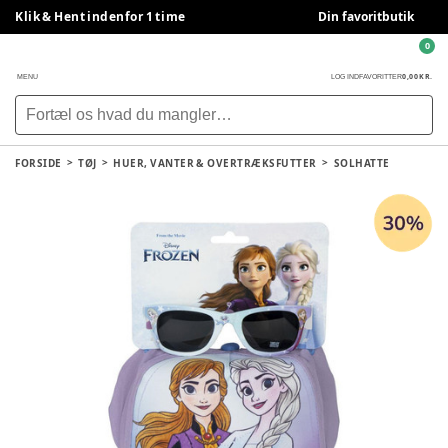
Klik & Hent indenfor 1 time
Din favoritbutik
0
0,00 KR.
MENU
LOG IND
FAVORITTER
FORSIDE
TØJ
HUER, VANTER & OVERTRÆKSFUTTER
SOLHATTE