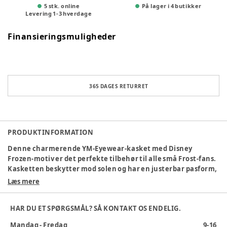
5 stk. online
På lager i 4 butikker
Levering
1
-
3
hverdage
Finansieringsmuligheder
365 DAGES RETURRET
PRODUKTINFORMATION
Denne charmerende YM-Eyewear-kasket med Disney
Frozen-motiv er det perfekte tilbehør til alle små Frost-fans.
Kasketten beskytter mod solen og har en justerbar pasform,
der gør den behagelig at have på hele dagen. Med de
Læs mere
medfølgende solbriller får barnet et komplet
solbeskyttelsessæt – både flot og praktisk! Solbrillerne har
HAR DU ET SPØRGSMÅL? SÅ KONTAKT OS ENDELIG.
et motiv, der matcher kasketten og giver ekstra glæde under
udendørsaktiviteter. Et must til alle sommerens eventyr!
Mandag - Fredag
9-16