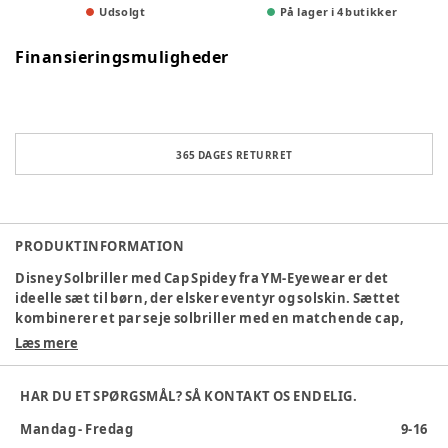
Udsolgt
På lager i 4 butikker
Finansieringsmuligheder
365 DAGES RETURRET
PRODUKTINFORMATION
Disney Solbriller med Cap Spidey fra YM-Eyewear er det
ideelle sæt til børn, der elsker eventyr og solskin. Sættet
kombinerer et par seje solbriller med en matchende cap,
begge prydet med det populære Spidey-motiv fra Disney-
Læs mere
universet. Solbrillerne beskytter barnets øjne mod solens
stråler, mens kasketten skærmer ansigtet og øjnene for
HAR DU ET SPØRGSMÅL? SÅ KONTAKT OS ENDELIG.
direkte sollys. Det gør sættet perfekt til både strandture,
legepladsen og andre udendørs aktiviteter. Med det
Mandag - Fredag
9-16
farverige og sjove design vil børn elske at tage sættet på, og