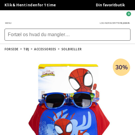
Klik & Hent indenfor 1 time
Din favoritbutik
0
0,00 KR.
MENU
LOG IND
FAVORITTER
FORSIDE
TØJ
ACCESSORIES
SOLBRILLER