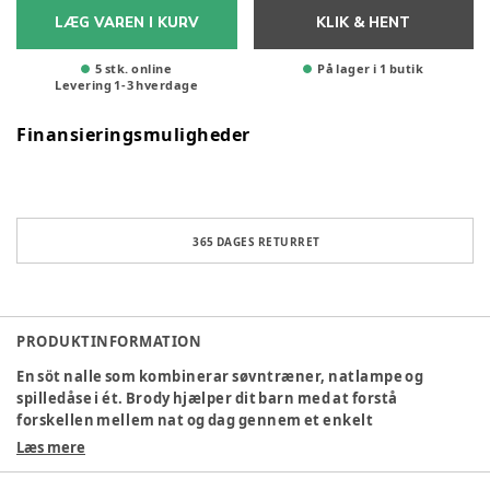
LÆG VAREN I KURV
KLIK & HENT
5 stk. online
På lager i 1 butik
Levering
1
-
3
hverdage
Finansieringsmuligheder
365 DAGES RETURRET
PRODUKTINFORMATION
En söt nalle som kombinerar søvntræner, natlampe og
spilledåse i ét. Brody hjælper dit barn med at forstå
forskellen mellem nat og dag gennem et enkelt
farvesystem, spiller beroligende vuggeviser og giver et trygt
Læs mere
skær, som gør putningen mere rolig og harmonisk. Når det
er tid til at sove, kan der afspilles beroligende musik, mens