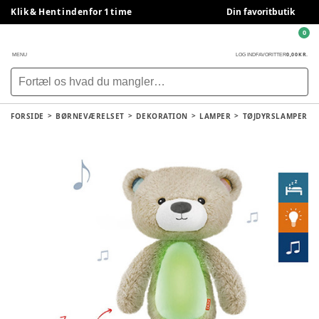
Klik & Hent indenfor 1 time
Din favoritbutik
0
0,00 KR.
MENU
LOG IND
FAVORITTER
FORSIDE
BØRNEVÆRELSET
DEKORATION
LAMPER
TØJDYRSLAMPER