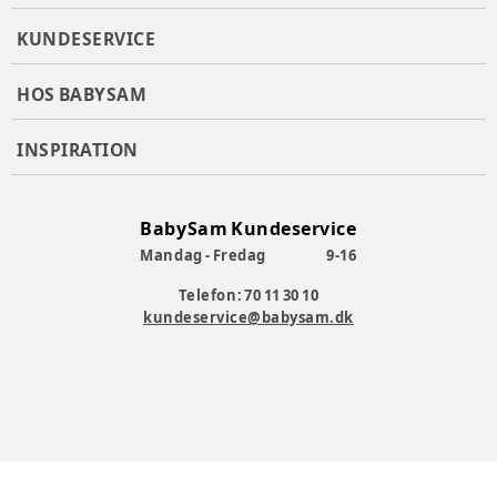
3 x AA-alkaliske batterier (medfølger ikke)
Størrelse: 16 x 40 x 12 cm
KUNDESERVICE
Justerbar lyd- og lysstyrke
Kan vaskes efter at lyd- og lysmodulet er fjernet
HOS BABYSAM
Testet i henhold til internationale sikkerhedsstandarder
Varenummer:
363701
INSPIRATION
BabySam Kundeservice
Mandag - Fredag
9-16
Telefon: 70 11 30 10
kundeservice@babysam.dk