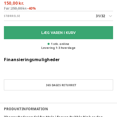
150,00 kr.
Før:
250,00 kr.
-
40
%
31/32
STØRRELSE
LÆG VAREN I KURV
1 stk. online
Levering
1
-
3
hverdage
Finansieringsmuligheder
365 DAGES RETURRET
PRODUKTINFORMATION