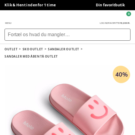
Klik & Hent indenfor 1 time
Din favoritbutik
0
0,00 KR.
MENU
LOG IND
FAVORITTER
OUTLET
SKO OUTLET
SANDALER OUTLET
SANDALER MED ÅBEN TÅ OUTLET