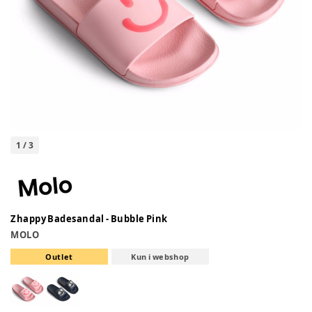
1
/
3
Zhappy Badesandal - Bubble Pink
MOLO
Outlet
Kun i webshop