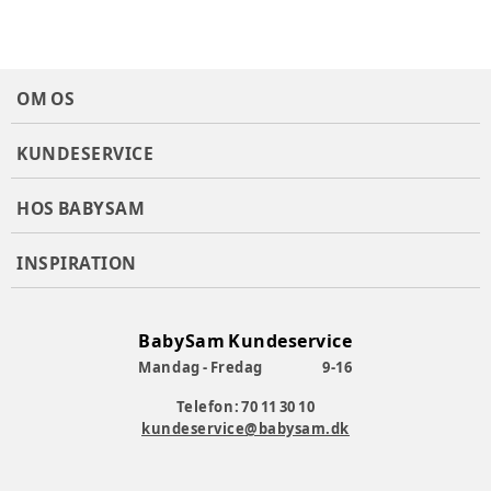
Pasform
:
OM OS
KUNDESERVICE
Farve
:
Rosa
Farvekode
:
5607
HOS BABYSAM
Materiale
:
Polyvinyl
Producent
:
Molo A/S, Rentemestervej 49B, 2400København
INSPIRATION
NV, Danmark, molo@molo.dk
Produktionsland
:
CN
Varenummer:
383432
BabySam Kundeservice
Mandag - Fredag
9-16
Telefon: 70 11 30 10
kundeservice@babysam.dk