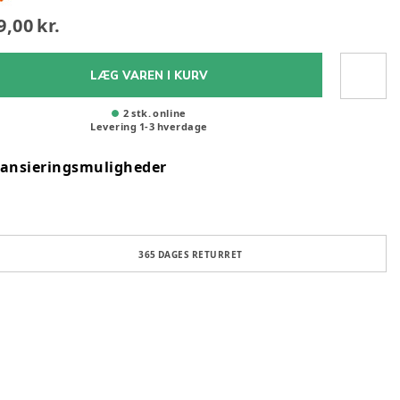
9,00 kr.
LÆG VAREN I KURV
2 stk. online
Levering
1
-
3
hverdage
nansieringsmuligheder
365 DAGES RETURRET