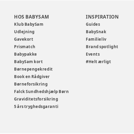
HOS BABYSAM
INSPIRATION
Klub BabySam
Guides
Udlejning
BabySnak
Gavekort
Familieliv
Prismatch
Brand spotlight
Babypakke
Events
BabySam kort
#Helt ærligt
Børnepengekredit
Book en Rådgiver
Børneforsikring
Falck Sundhedshjælp Børn
Graviditetsforsikring
5 års tryghedsgaranti