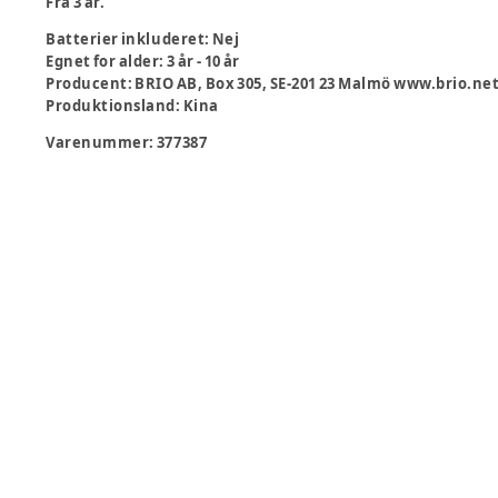
Fra 3 år.
Batterier inkluderet
:
Nej
Egnet for alder
:
3 år - 10 år
Producent
:
BRIO AB, Box 305, SE-201 23 Malmö www.brio.ne
Produktionsland
:
Kina
Varenummer:
377387