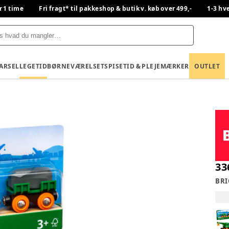
r 1 time
Fri fragt* til pakkeshop & butik v. køb over 499,-
1-3 hv
BARSEL
LEGETID
BØRNEVÆRELSET
SPISETID & PLEJE
MÆRKER
OUTLET
33
BRI