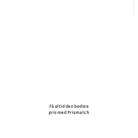
t
Få altid den bedste
pris med Prismatch