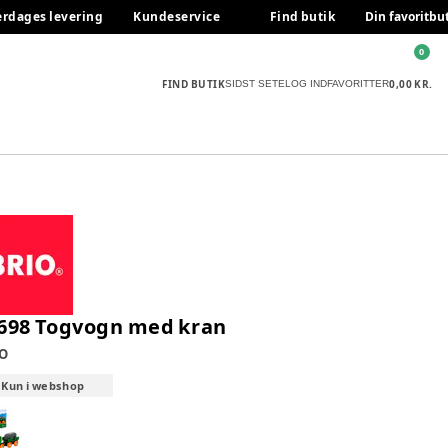
erdages levering
Kundeservice
Find butik
Din favoritbu
0
FIND BUTIK
0,00 KR.
SIDST SETE
LOG IND
FAVORITTER
698 Togvogn med kran
O
Kun i webshop