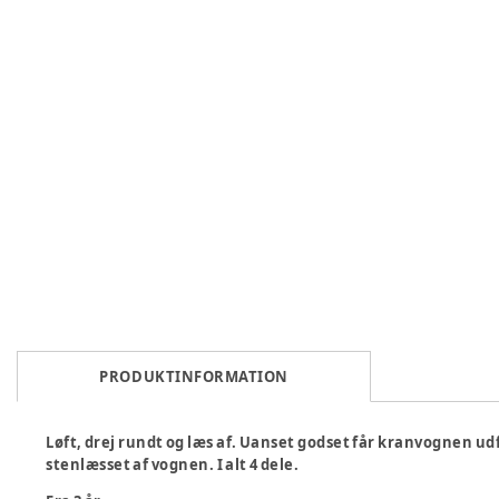
PRODUKTINFORMATION
Løft, drej rundt og læs af. Uanset godset får kranvognen udfø
stenlæsset af vognen. I alt 4 dele.