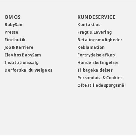
OM OS
KUNDESERVICE
BabySam
Kontakt os
Presse
Fragt & Levering
Find butik
Betalingsmuligheder
Job & Karriere
Reklamation
Elev hos BabySam
Fortrydelse af køb
Institutionssalg
Handelsbetingelser
Derfor skal du vælge os
Tilbagekaldelser
Persondata & Cookies
Ofte stillede spørgsmål