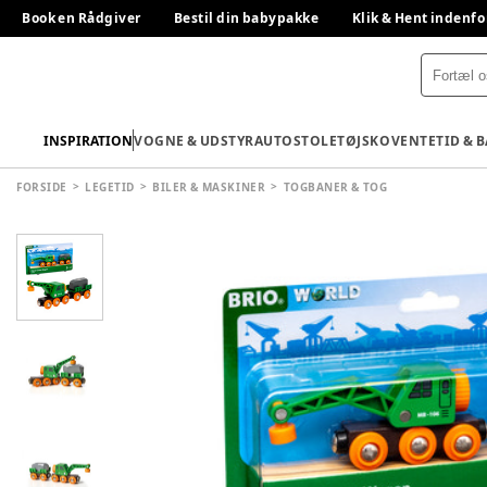
Book en Rådgiver
Bestil din babypakke
Klik & Hent indenfo
INSPIRATION
VOGNE & UDSTYR
AUTOSTOLE
TØJ
SKO
VENTETID & 
FORSIDE
LEGETID
BILER & MASKINER
TOGBANER & TOG