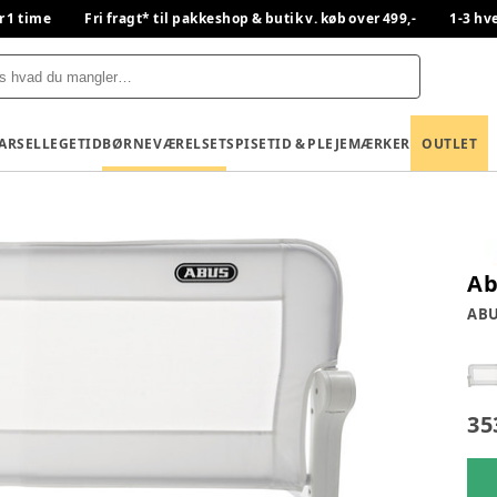
r 1 time
Fri fragt* til pakkeshop & butik v. køb over 499,-
1-3 hv
BARSEL
LEGETID
BØRNEVÆRELSET
SPISETID & PLEJE
MÆRKER
OUTLET
Ab
AB
35