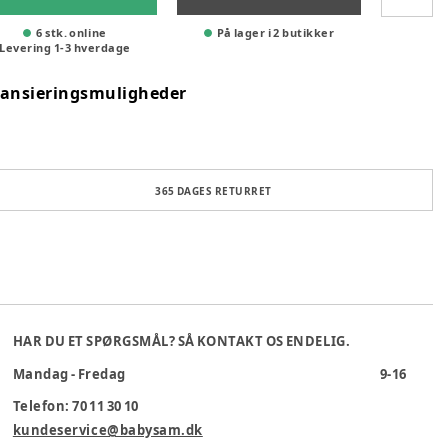
6 stk. online
På lager i 2 butikker
Levering
1
-
3
hverdage
nansieringsmuligheder
365 DAGES RETURRET
HAR DU ET SPØRGSMÅL? SÅ KONTAKT OS ENDELIG.
Mandag - Fredag
9-16
Telefon: 70 11 30 10
kundeservice@babysam.dk