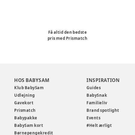
Få altid den bedste
pris med Prismatch
HOS BABYSAM
INSPIRATION
Klub BabySam
Guides
Udlejning
BabySnak
Gavekort
Familieliv
Prismatch
Brand spotlight
Babypakke
Events
BabySam kort
#Helt ærligt
Børnepengekredit