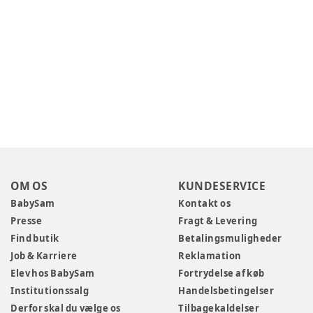
OM OS
KUNDESERVICE
BabySam
Kontakt os
Presse
Fragt & Levering
Find butik
Betalingsmuligheder
Job & Karriere
Reklamation
Elev hos BabySam
Fortrydelse af køb
Institutionssalg
Handelsbetingelser
Derfor skal du vælge os
Tilbagekaldelser