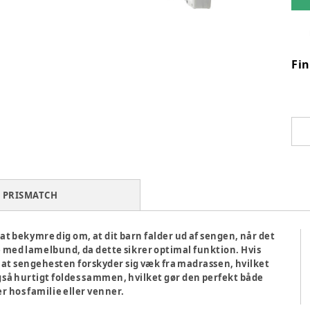
Fi
PRISMATCH
at bekymre dig om, at dit barn falder ud af sengen, når det
 med lamelbund, da dette sikrer optimal funktion. Hvis
, at sengehesten forskyder sig væk fra madrassen, hvilket
så hurtigt foldes sammen, hvilket gør den perfekt både
r hos familie eller venner.