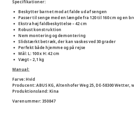
Specifikationer:
Beskytter barnet mod at falde ud af sengen
Passer til senge med en længde fra 120 til 160 cm og en br
Ekstra høj faldbeskyttelse – 42 cm
Robust konstruktion
Nem montering og demontering
Slidstærkt betræk, der kan vaskes ved 30 grader
Perfekt både hjemme og på rejse
Mål: L: 100 x H: 42 cm
Vægt – 2,1 kg
Manual:
Farve
:
Hvid
Producent
:
ABUS KG, Altenhofer Weg 25, DE-58300 Wetter,
Produktionsland
:
Kina
Varenummer:
350847