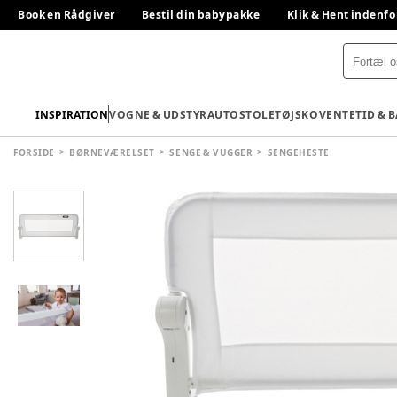
Book en Rådgiver
Bestil din babypakke
Klik & Hent indenfo
INSPIRATION
VOGNE & UDSTYR
AUTOSTOLE
TØJ
SKO
VENTETID & 
FORSIDE
BØRNEVÆRELSET
SENGE & VUGGER
SENGEHESTE