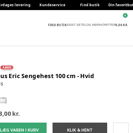
erdages levering
Kundeservice
Find butik
Din favoritbu
0
FIND BUTIK
0,00 KR.
SIDST SETE
LOG IND
FAVORITTER
us Eric Sengehest 100 cm - Hvid
US
3,00 kr.
LÆG VAREN I KURV
KLIK & HENT