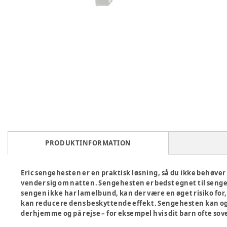
PRODUKTINFORMATION
Eric sengehesten er en praktisk løsning, så du ikke behøver 
vender sig om natten. Sengehesten er bedst egnet til senge
sengen ikke har lamelbund, kan der være en øget risiko for
kan reducere dens beskyttende effekt. Sengehesten kan og
derhjemme og på rejse – for eksempel hvis dit barn ofte sove