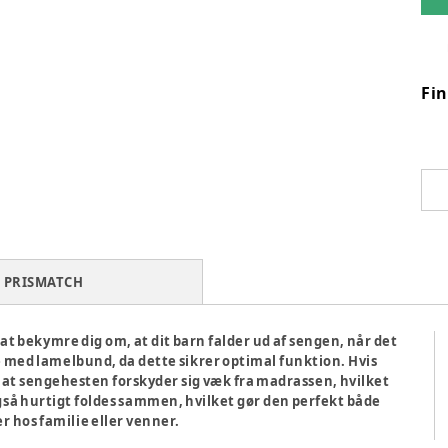
Fi
PRISMATCH
at bekymre dig om, at dit barn falder ud af sengen, når det
 med lamelbund, da dette sikrer optimal funktion. Hvis
, at sengehesten forskyder sig væk fra madrassen, hvilket
så hurtigt foldes sammen, hvilket gør den perfekt både
r hos familie eller venner.