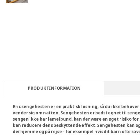
PRODUKTINFORMATION
Eric sengehesten er en praktisk løsning, så du ikke behøver 
vender sig om natten. Sengehesten er bedst egnet til senge
sengen ikke har lamelbund, kan der være en øget risiko for
kan reducere dens beskyttende effekt. Sengehesten kan og
derhjemme og på rejse – for eksempel hvis dit barn ofte sove