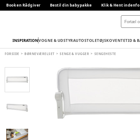
Book en Rådgiver
Bestil din babypakke
Klik & Hent indenfo
INSPIRATION
VOGNE & UDSTYR
AUTOSTOLE
TØJ
SKO
VENTETID & 
FORSIDE
BØRNEVÆRELSET
SENGE & VUGGER
SENGEHESTE