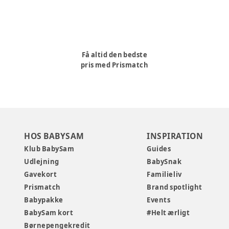
Få altid den bedste
pris med Prismatch
HOS BABYSAM
INSPIRATION
Klub BabySam
Guides
Udlejning
BabySnak
Gavekort
Familieliv
Prismatch
Brand spotlight
Babypakke
Events
BabySam kort
#Helt ærligt
Børnepengekredit