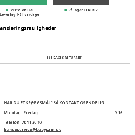
31 stk. online
På lager i 1 butik
Levering
1
-
3
hverdage
nansieringsmuligheder
365 DAGES RETURRET
HAR DU ET SPØRGSMÅL? SÅ KONTAKT OS ENDELIG.
Mandag - Fredag
9-16
Telefon: 70 11 30 10
kundeservice@babysam.dk