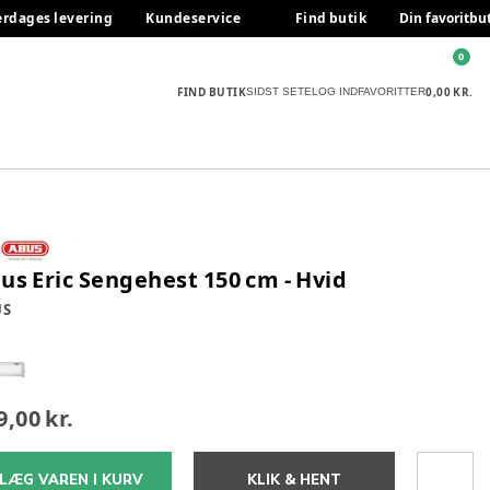
erdages levering
Kundeservice
Find butik
Din favoritbu
0
FIND BUTIK
0,00 KR.
SIDST SETE
LOG IND
FAVORITTER
us Eric Sengehest 150 cm - Hvid
US
9,00 kr.
LÆG VAREN I KURV
KLIK & HENT