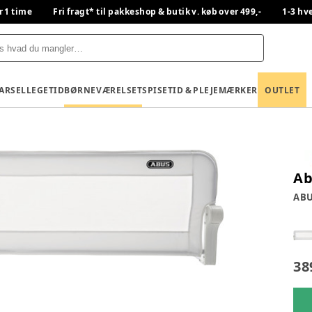
r 1 time
Fri fragt* til pakkeshop & butik v. køb over 499,-
1-3 hv
BARSEL
LEGETID
BØRNEVÆRELSET
SPISETID & PLEJE
MÆRKER
OUTLET
Ab
AB
38