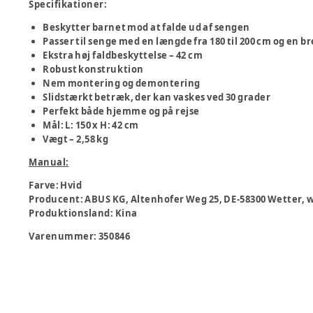
Specifikationer:
Beskytter barnet mod at falde ud af sengen
Passer til senge med en længde fra 180 til 200 cm og en br
Ekstra høj faldbeskyttelse – 42 cm
Robust konstruktion
Nem montering og demontering
Slidstærkt betræk, der kan vaskes ved 30 grader
Perfekt både hjemme og på rejse
Mål: L: 150 x H: 42 cm
Vægt – 2,58 kg
Manual:
Farve
:
Hvid
Producent
:
ABUS KG, Altenhofer Weg 25, DE-58300 Wetter,
Produktionsland
:
Kina
Varenummer:
350846