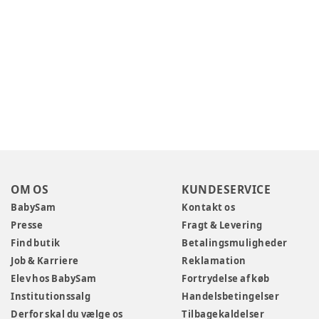
OM OS
KUNDESERVICE
BabySam
Kontakt os
Presse
Fragt & Levering
Find butik
Betalingsmuligheder
Job & Karriere
Reklamation
Elev hos BabySam
Fortrydelse af køb
Institutionssalg
Handelsbetingelser
Derfor skal du vælge os
Tilbagekaldelser