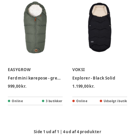
EASYGROW
VOKSI
Ferd mini kørepose - green forest
Explorer - Black Solid
999,00 kr.
1.199,00 kr.
Online
3 butikker
Online
Udsolgt i butik
Side
1
ud af
1
|
4
ud af
4
produkter