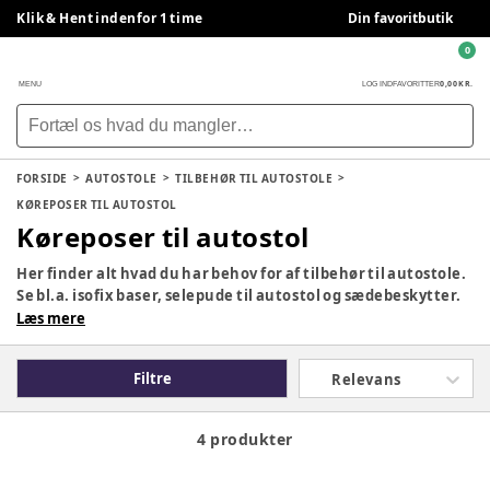
Klik & Hent indenfor 1 time
Din favoritbutik
0
0,00 KR.
MENU
LOG IND
FAVORITTER
FORSIDE
AUTOSTOLE
TILBEHØR TIL AUTOSTOLE
KØREPOSER TIL AUTOSTOL
Køreposer til autostol
Her finder alt hvad du har behov for af tilbehør til autostole.
Se bl.a. isofix baser, selepude til autostol og sædebeskytter.
Læs mere
Filtre
Relevans
4 produkter