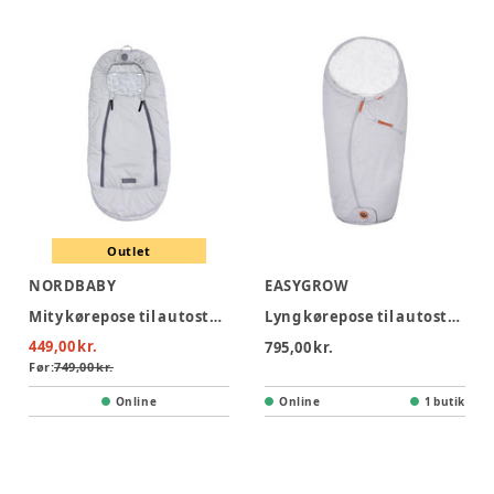
Outlet
NORDBABY
EASYGROW
Mity kørepose til autostol - grey
Lyng kørepose til autostol - Grey
449,00 kr.
795,00 kr.
Før:
749,00 kr.
Online
Online
1 butik