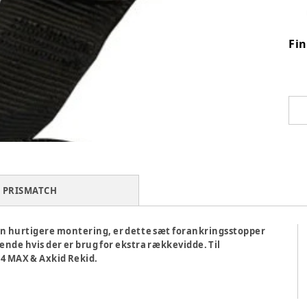
Fi
PRISMATCH
r en hurtigere montering, er dette sæt forankringsstopper
rende hvis der er brug for ekstra rækkevidde. Til
 4 MAX & Axkid Rekid.