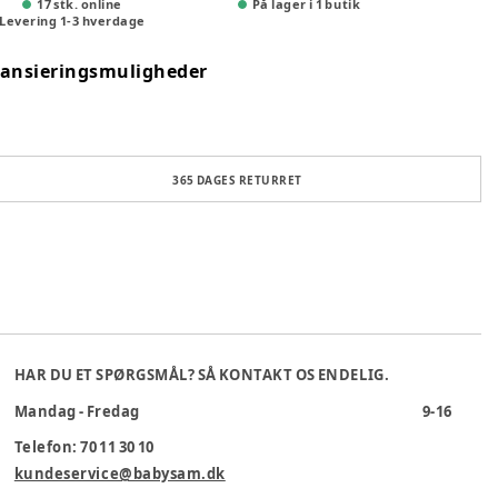
17 stk. online
På lager i 1 butik
Levering
1
-
3
hverdage
nansieringsmuligheder
365 DAGES RETURRET
HAR DU ET SPØRGSMÅL? SÅ KONTAKT OS ENDELIG.
Mandag - Fredag
9-16
Telefon: 70 11 30 10
kundeservice@babysam.dk