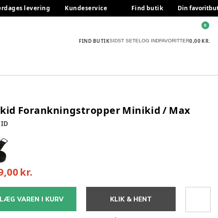
erdages levering
Kundeservice
Find butik
Din favoritbu
0
FIND BUTIK
0,00 KR.
SIDST SETE
LOG IND
FAVORITTER
kid Forankningstropper Minikid / Max
ID
9,00 kr.
LÆG VAREN I KURV
KLIK & HENT