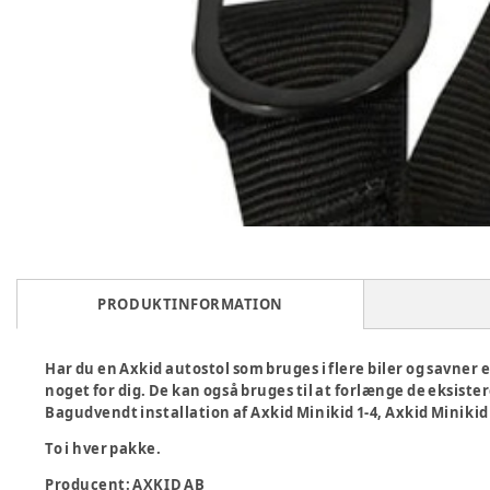
PRODUKTINFORMATION
Har du en Axkid autostol som bruges i flere biler og savne
noget for dig. De kan også bruges til at forlænge de eksiste
Bagudvendt installation af Axkid Minikid 1-4, Axkid Minikid
To i hver pakke.
Producent
:
AXKID AB