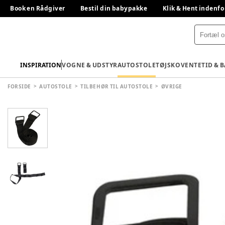
Book en Rådgiver
Bestil din babypakke
Klik & Hent indenfo
INSPIRATION
VOGNE & UDSTYR
AUTOSTOLE
TØJ
SKO
VENTETID & 
FORSIDE
AUTOSTOLE
TILBEHØR TIL AUTOSTOLE
ØVRIGE