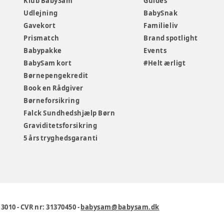
Klub BabySam
Guides
Udlejning
BabySnak
Gavekort
Familieliv
Prismatch
Brand spotlight
Babypakke
Events
BabySam kort
#Helt ærligt
Børnepengekredit
Book en Rådgiver
Børneforsikring
Falck Sundhedshjælp Børn
Graviditetsforsikring
5 års tryghedsgaranti
1 3010
-
CVR nr: 31370450
-
babysam@babysam.dk