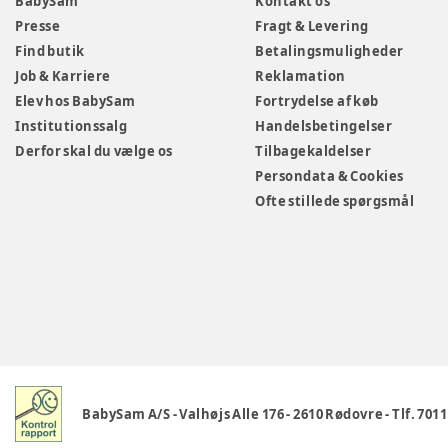
BabySam
Kontakt os
Presse
Fragt & Levering
Find butik
Betalingsmuligheder
Job & Karriere
Reklamation
Elev hos BabySam
Fortrydelse af køb
Institutionssalg
Handelsbetingelser
Derfor skal du vælge os
Tilbagekaldelser
Persondata & Cookies
Ofte stillede spørgsmål
BabySam A/S
-
Valhøjs Alle 176
-
2610 Rødovre
-
Tlf. 701