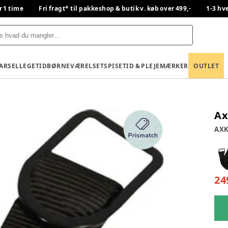
r 1 time
Fri fragt* til pakkeshop & butik v. køb over 499,-
1-3 hv
BARSEL
LEGETID
BØRNEVÆRELSET
SPISETID & PLEJE
MÆRKER
OUTLET
Ax
AXK
24