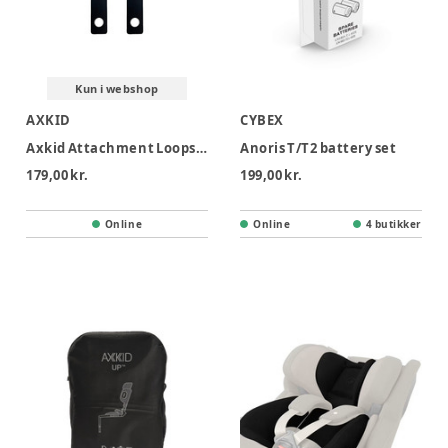
Kun i webshop
AXKID
CYBEX
Axkid Attachment Loops 160mm
Anoris T/T2 battery set
179,00 kr.
199,00 kr.
Online
Online
4 butikker