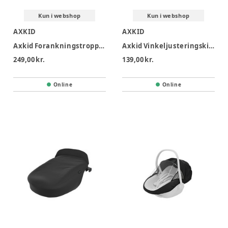
Kun i webshop
Kun i webshop
AXKID
AXKID
Axkid Forankningstropper til Movekid / Move Minikid 4 Pro
Axkid Vinkeljusteringskile
249,00 kr.
139,00 kr.
Online
Online