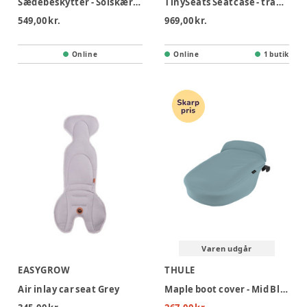
Sædebeskytter - Solskærm - Babyspejl pakke
TinySeats Seatcase - transporttaske
549,00 kr.
969,00 kr.
Online
Online
1 butik
Varen udgår
EASYGROW
THULE
Air inlay car seat Grey
Maple boot cover - Mid Blue