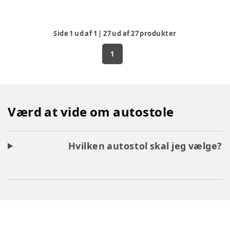
Side
1
ud af
1
|
27
ud af
27
produkter
1
Værd at vide om autostole
Hvilken autostol skal jeg vælge?