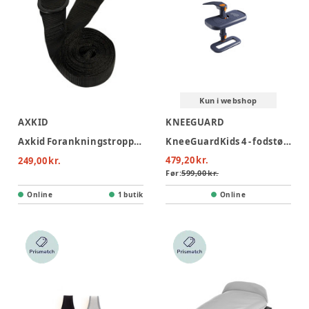
Kun i webshop
AXKID
KNEEGUARD
Axkid Forankningstropper Minikid / Max
KneeGuardKids 4 - fodstøtte til bil
479,20 kr.
249,00 kr.
Før:
599,00 kr.
Online
1 butik
Online