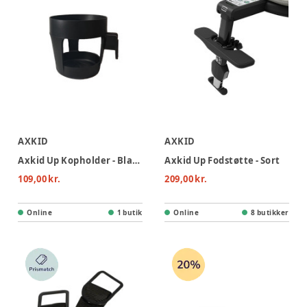
AXKID
AXKID
Axkid Up Kopholder - Black
Axkid Up Fodstøtte - Sort
109,00 kr.
209,00 kr.
Online
1 butik
Online
8 butikker