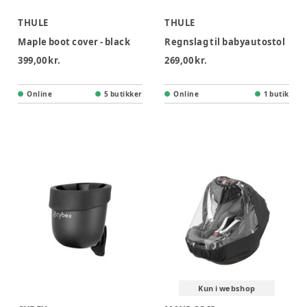
THULE
THULE
Maple boot cover - black
Regnslag til babyautostol
399,00 kr.
269,00 kr.
Online
5 butikker
Online
1 butik
Kun i webshop