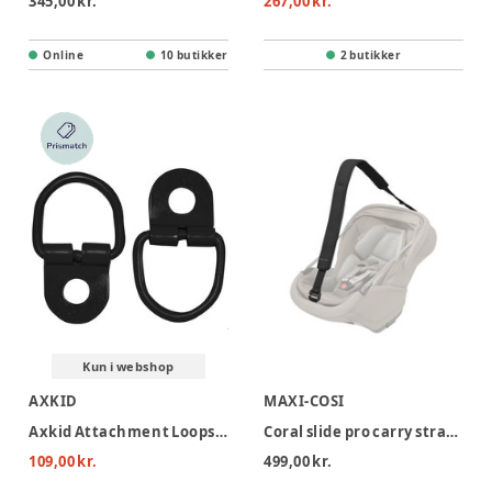
345,00 kr.
267,00 kr.
Online
10 butikker
2 butikker
Kun i webshop
AXKID
MAXI-COSI
Axkid Attachment Loops 70mm
Coral slide pro carry strap black
109,00 kr.
499,00 kr.