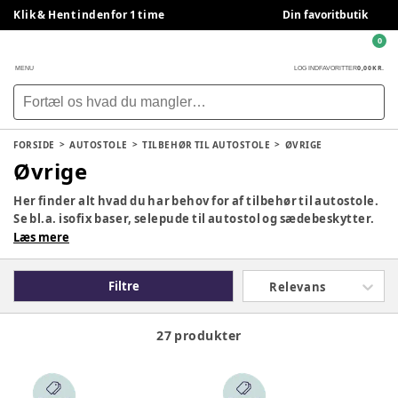
Klik & Hent indenfor 1 time
Din favoritbutik
0
0,00 KR.
MENU
LOG IND
FAVORITTER
FORSIDE
AUTOSTOLE
TILBEHØR TIL AUTOSTOLE
ØVRIGE
Øvrige
Her finder alt hvad du har behov for af tilbehør til autostole.
Se bl.a. isofix baser, selepude til autostol og sædebeskytter.
Læs mere
Filtre
Relevans
27 produkter