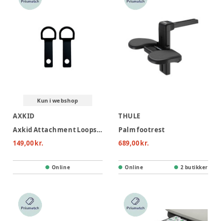
Kun i webshop
AXKID
THULE
Axkid Attachment Loops 120mm
Palm footrest
149,00 kr.
689,00 kr.
Online
Online
2 butikker