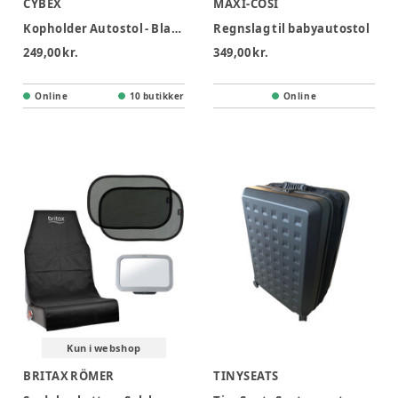
CYBEX
MAXI-COSI
Kopholder Autostol - Black
Regnslag til babyautostol
249,00 kr.
349,00 kr.
Online
10 butikker
Online
Kun i webshop
BRITAX RÖMER
TINYSEATS