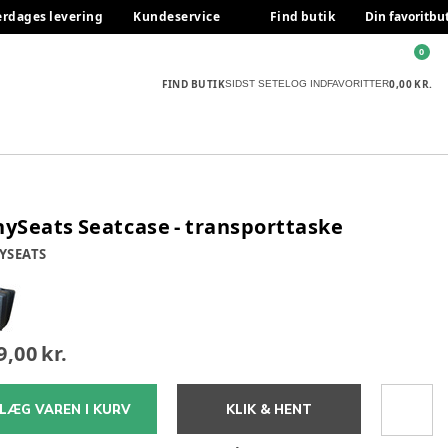
erdages levering
Kundeservice
Find butik
Din favoritbu
0
FIND BUTIK
0,00 KR.
SIDST SETE
LOG IND
FAVORITTER
nySeats Seatcase - transporttaske
YSEATS
9,00 kr.
LÆG VAREN I KURV
KLIK & HENT