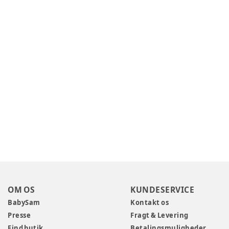
OM OS
KUNDESERVICE
BabySam
Kontakt os
Presse
Fragt & Levering
Find butik
Betalingsmuligheder