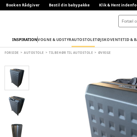
Book en Rådgiver
Bestil din babypakke
Klik & Hent indenfo
INSPIRATION
VOGNE & UDSTYR
AUTOSTOLE
TØJ
SKO
VENTETID & 
FORSIDE
AUTOSTOLE
TILBEHØR TIL AUTOSTOLE
ØVRIGE