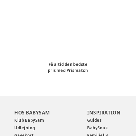
Få altid den bedste
pris med Prismatch
HOS BABYSAM
INSPIRATION
Klub BabySam
Guides
Udlejning
BabySnak
Gavekort
Familieliv