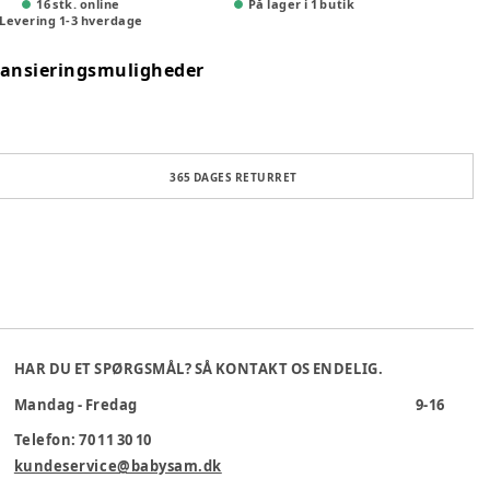
16 stk. online
På lager i 1 butik
Levering
1
-
3
hverdage
nansieringsmuligheder
365 DAGES RETURRET
HAR DU ET SPØRGSMÅL? SÅ KONTAKT OS ENDELIG.
Mandag - Fredag
9-16
Telefon: 70 11 30 10
kundeservice@babysam.dk