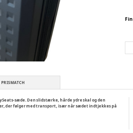
Fi
PRISMATCH
inySeats-sæde. Den slidstærke, hårde ydre skal og den
er, der følger med transport, især når sædet indtjekkes på