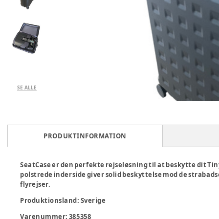
SE ALLE
PRODUKTINFORMATION
SeatCase er den perfekte rejseløsning til at beskytte dit T
polstrede inderside giver solid beskyttelse mod de strabads
flyrejser.
Produktionsland
:
Sverige
Varenummer:
385358