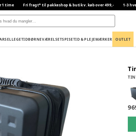
r 1 time
Fri fragt* til pakkeshop & butik v. køb over 499,-
1-3 hv
BARSEL
LEGETID
BØRNEVÆRELSET
SPISETID & PLEJE
MÆRKER
OUTLET
Ti
TIN
96