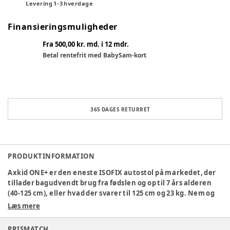
Levering
1
-
3
hverdage
Finansieringsmuligheder
Fra 500,00 kr. md. i 12 mdr.
Betal rentefrit med BabySam-kort
365 DAGES RETURRET
PRODUKTINFORMATION
Axkid ONE+ er den eneste ISOFIX autostol på markedet, der
tillader bagudvendt brug fra fødslen og op til 7 års alderen
(40-125 cm), eller hvad der svarer til 125 cm og 23 kg. Nem og
sikker installation på 30 sekunder. Den justerbare benplads
Læs mere
giver uovertruffen plads, samtidig med at den giver
mulighed for et kompakt bagudvendt bilsædedesign. Stolen
PRISMATCH