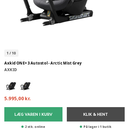
1
/
10
Axkid ONE+ 3 Autostol - Arctic Mist Grey
AXKID
5.995,00 kr.
LÆG VAREN I KURV
KLIK & HENT
2 stk. online
På lager i 1 butik