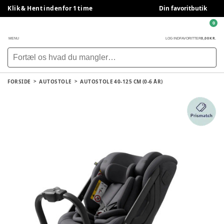
Klik & Hent indenfor 1 time
Din favoritbutik
0
0,00 KR.
MENU
LOG IND
FAVORITTER
FORSIDE
AUTOSTOLE
AUTOSTOLE 40-125 CM (0-6 ÅR)