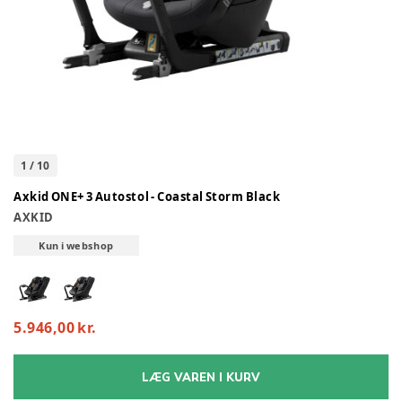
1
/
10
Axkid ONE+ 3 Autostol - Coastal Storm Black
AXKID
Kun i webshop
5.946,00 kr.
LÆG VAREN I KURV