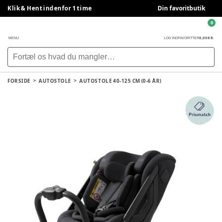
Klik & Hent indenfor 1 time
Din favoritbutik
0
0,00 KR.
MENU
LOG IND
FAVORITTER
FORSIDE
AUTOSTOLE
AUTOSTOLE 40-125 CM (0-6 ÅR)