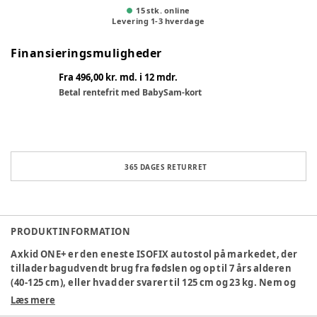
15 stk. online
Levering
1
-
3
hverdage
Finansieringsmuligheder
Fra 496,00 kr. md. i 12 mdr.
Betal rentefrit med BabySam-kort
365 DAGES RETURRET
PRODUKTINFORMATION
Axkid ONE+ er den eneste ISOFIX autostol på markedet, der
tillader bagudvendt brug fra fødslen og op til 7 års alderen
(40-125 cm), eller hvad der svarer til 125 cm og 23 kg. Nem og
sikker installation på 30 sekunder. Den justerbare benplads
Læs mere
giver uovertruffen plads, samtidig med at den giver