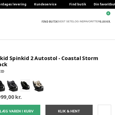
erdages levering
Kundeservice
Find butik
Din favoritbu
0
FIND BUTIK
0,00 KR.
SIDST SETE
LOG IND
FAVORITTER
kid Spinkid 2 Autostol - Coastal Storm
ack
ID
999,00 kr.
LÆG VAREN I KURV
KLIK & HENT