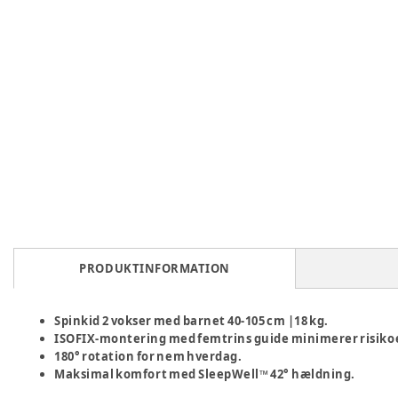
PRODUKTINFORMATION
Spinkid 2 vokser med barnet 40-105 cm |18 kg.
ISOFIX‑montering med femtrins guide minimerer risikoen f
180° rotation for nem hverdag.
Maksimal komfort med SleepWell™ 42° hældning.