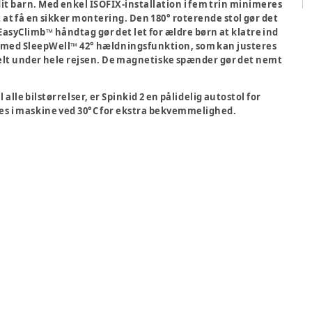
 dit barn. Med enkel ISOFIX-installation i fem trin minimeres
t at få en sikker montering. Den 180° roterende stol gør det
EasyClimb™ håndtag gør det let for ældre børn at klatre ind
ort med SleepWell™ 42° hældningsfunktion, som kan justeres
elt under hele rejsen. De magnetiske spænder gør det nemt
alle bilstørrelser, er Spinkid 2 en pålidelig autostol for
kes i maskine ved 30°C for ekstra bekvemmelighed.