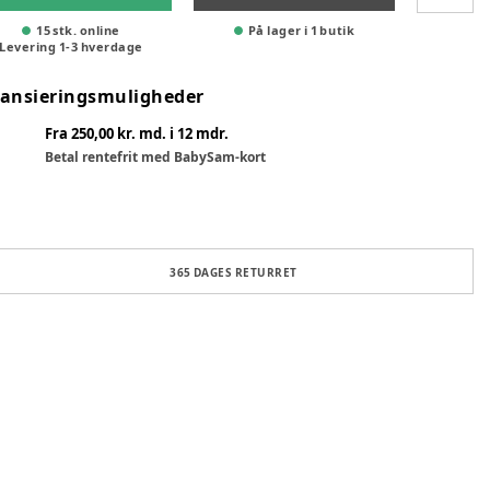
15 stk. online
På lager i 1 butik
Levering
1
-
3
hverdage
nansieringsmuligheder
Fra 250,00 kr. md. i 12 mdr.
Betal rentefrit med BabySam-kort
365 DAGES RETURRET