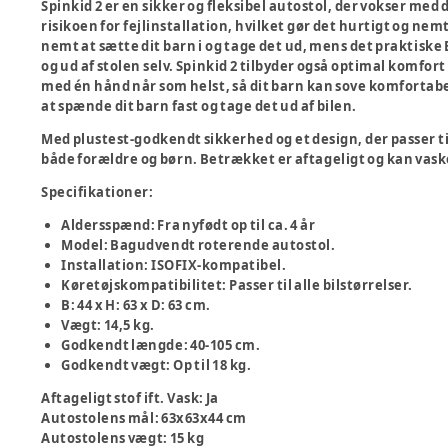
Spinkid 2 er en sikker og fleksibel autostol, der vokser med
risikoen for fejlinstallation, hvilket gør det hurtigt og nem
nemt at sætte dit barn i og tage det ud, mens det praktiske 
og ud af stolen selv. Spinkid 2 tilbyder også optimal komf
med én hånd når som helst, så dit barn kan sove komfortab
at spænde dit barn fast og tage det ud af bilen.
Med plustest-godkendt sikkerhed og et design, der passer til 
både forældre og børn. Betrækket er aftageligt og kan vas
Specifikationer:
Aldersspænd: Fra nyfødt op til ca. 4 år
Model: Bagudvendt roterende autostol.
Installation: ISOFIX-kompatibel.
Køretøjskompatibilitet: Passer til alle bilstørrelser.
B: 44 x H: 63 x D: 63 cm.
Vægt: 14,5 kg.
Godkendt længde: 40-105 cm.
Godkendt vægt: Op til 18 kg.
Aftageligt stof ift. Vask
:
Ja
Autostolens mål
:
63x63x44 cm
Autostolens vægt
:
15 kg