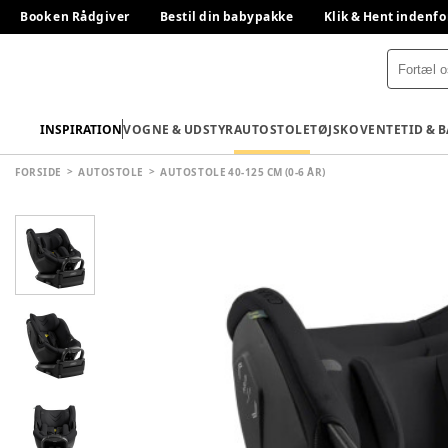
Book en Rådgiver
Bestil din babypakke
Klik & Hent indenfo
INSPIRATION
VOGNE & UDSTYR
AUTOSTOLE
TØJ
SKO
VENTETID & 
FORSIDE
AUTOSTOLE
AUTOSTOLE 40-125 CM (0-6 ÅR)