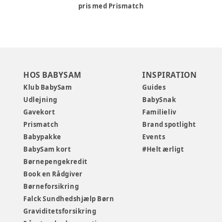
pris med Prismatch
HOS BABYSAM
INSPIRATION
Klub BabySam
Guides
Udlejning
BabySnak
Gavekort
Familieliv
Prismatch
Brand spotlight
Babypakke
Events
BabySam kort
#Helt ærligt
Børnepengekredit
Book en Rådgiver
Børneforsikring
Falck Sundhedshjælp Børn
Graviditetsforsikring