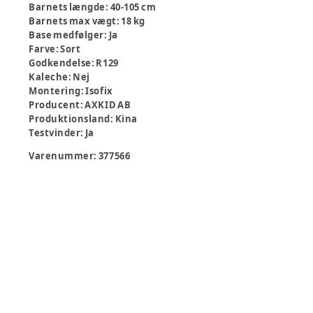
Barnets længde
:
40-105 cm
Barnets max vægt
:
18 kg
Base medfølger
:
Ja
Farve
:
Sort
Godkendelse
:
R129
Kaleche
:
Nej
Montering
:
Isofix
Producent
:
AXKID AB
Produktionsland
:
Kina
Testvinder
:
Ja
Varenummer:
377566