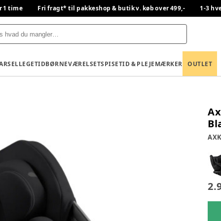
r 1 time
Fri fragt* til pakkeshop & butik v. køb over 499,-
1-3 hv
BARSEL
LEGETID
BØRNEVÆRELSET
SPISETID & PLEJE
MÆRKER
OUTLET
Ax
Bl
AXK
2.