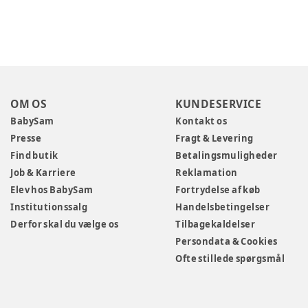
OM OS
KUNDESERVICE
BabySam
Kontakt os
Presse
Fragt & Levering
Find butik
Betalingsmuligheder
Job & Karriere
Reklamation
Elev hos BabySam
Fortrydelse af køb
Institutionssalg
Handelsbetingelser
Derfor skal du vælge os
Tilbagekaldelser
Persondata & Cookies
Ofte stillede spørgsmål