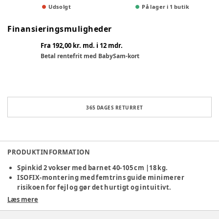
Udsolgt
På lager i 1 butik
Finansieringsmuligheder
Fra 192,00 kr. md. i 12 mdr.
Betal rentefrit med BabySam-kort
365 DAGES RETURRET
PRODUKTINFORMATION
Spinkid 2 vokser med barnet 40-105 cm |18 kg.
ISOFIX‑montering med femtrins guide minimerer
risikoen for fejl og gør det hurtigt og intuitivt.
180° rotation for nem hverdag.
Læs mere
Maksimal komfort med SleepWell™ 42° hældning.