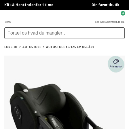
Klik & Hent indenfor 1 time
Din favoritbutik
0
0,00 KR.
MENU
LOG IND
FAVORITTER
FORSIDE
AUTOSTOLE
AUTOSTOLE 40-125 CM (0-6 ÅR)