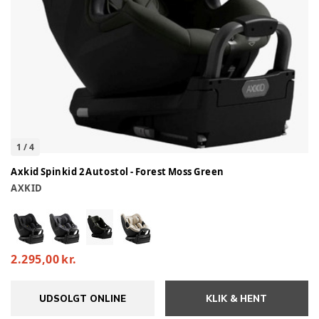
1
/
4
Axkid Spinkid 2 Autostol - Forest Moss Green
AXKID
2.295,00 kr.
UDSOLGT ONLINE
KLIK & HENT