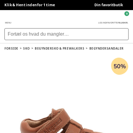
Klik & Hent indenfor 1 time
Din favoritbutik
0
0,00 KR.
MENU
LOG IND
FAVORITTER
FORSIDE
SKO
BEGYNDERSKO & PREWALKERS
BEGYNDERSANDALER