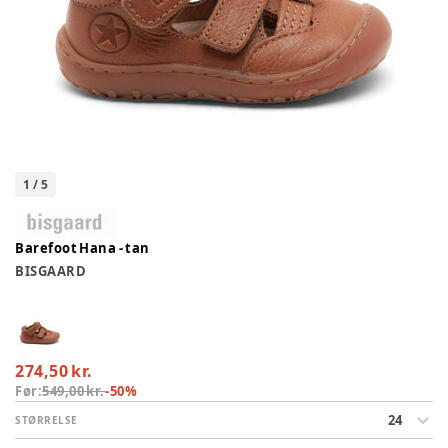
1
/
5
Barefoot Hana - tan
BISGAARD
274,50 kr.
Før:
549,00 kr.
-
50
%
24
STØRRELSE