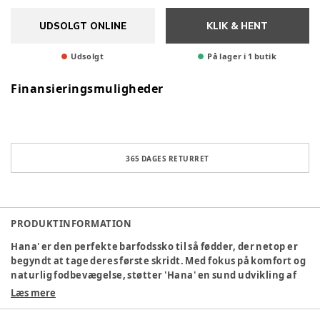
UDSOLGT ONLINE
KLIK & HENT
Udsolgt
På lager i 1 butik
Finansieringsmuligheder
365 DAGES RETURRET
PRODUKTINFORMATION
Hana' er den perfekte barfodssko til så fødder, der netop er
begyndt at tage deres første skridt. Med fokus på komfort og
naturlig fodbevægelse, støtter 'Hana' en sund udvikling af
dit barns fødder. Skoens lette, bløde og fleksible design gør
Læs mere
den ideel til varme dage og giver dit barn selvsikre skridt på
deres tidlige eventyr. Fremstillet af 100% LWG-certificeret