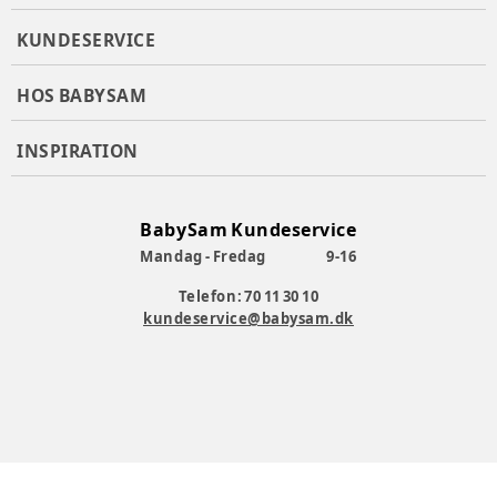
KUNDESERVICE
HOS BABYSAM
Producent
:
bisgaard sko A/S, Balticagade 10-12, 8000 Aarhus,
Denmark, contact@bisgaardshoes.dk,
www.bisgaardshoes.com
INSPIRATION
Produktionsland
:
Kina
Varenummer:
374437
BabySam Kundeservice
Mandag - Fredag
9-16
Telefon: 70 11 30 10
kundeservice@babysam.dk