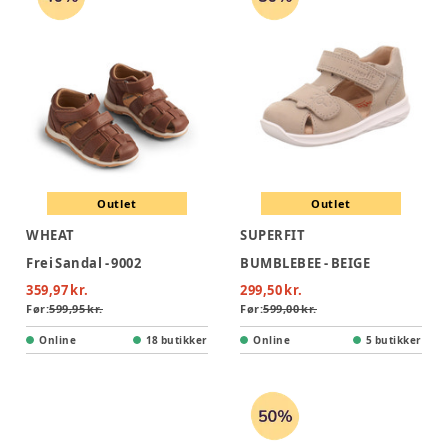
Outlet
Outlet
WHEAT
SUPERFIT
Frei Sandal - 9002
BUMBLEBEE - BEIGE
359,97 kr.
299,50 kr.
Før:
599,95 kr.
Før:
599,00 kr.
Online
18 butikker
Online
5 butikker