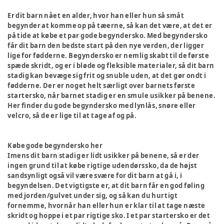
Er dit barn nået en alder, hvor han eller hun så småt
begynder at komme op på tæerne, så kan det være, at det er
på tide at købe et par gode begyndersko. Med begyndersko
får dit barn den bedste start på den nye verden, der ligger
lige for fødderne. Begyndersko er nemlig skabt til de første
spæde skridt, og er i bløde og fleksible materialer, så dit barn
stadig kan bevæge sig frit og snuble uden, at det gør ondt i
fødderne. Der er noget helt særligt over barnets første
startersko, når barnet stadig er en smule usikker på benene.
Her finder du gode begyndersko med lynlås, snøre eller
velcro, så de er lige til at tage af og på.
Købe gode begyndersko her
Imens dit barn stadig er lidt usikker på benene, så er der
ingen grund til at købe rigtige udendørssko, da de højst
sandsynligt også vil være svære for dit barn at gå i, i
begyndelsen. Det vigtigste er, at dit barn får en god føling
med jorden/gulvet under sig, og så kan du hurtigt
fornemme, hvornår han eller hun er klar til at tage næste
skridt og hoppe i et par rigtige sko. I et par startersko er det