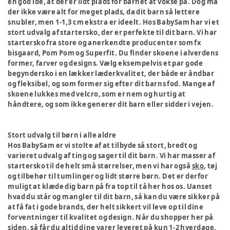
en god ide, at der er lidt plads for barnet at vokse på. Dog må
der ikke være alt for meget plads, da dit barn så lettere
snubler, men 1-1,3 cm ekstra er ideelt. Hos BabySam har vi et
stort udvalg af startersko, der er perfekte til dit barn. Vi har
startersko fra store og anerkendte producenter som fx
bisgaard, Pom Pom og Superfit. Du finder skoene i alverdens
former, farver og designs. Vælg eksempelvis et par gode
begyndersko i en lækker læderkvalitet, der både er åndbar
og fleksibel, og som former sig efter dit barns fod. Mange af
skoene lukkes med velcro, som er nem og hurtig at
håndtere, og som ikke generer dit barn eller sidder i vejen.
Stort udvalg til børn i alle aldre
Hos BabySam er vi stolte af at tilbyde så stort, bredt og
varieret udvalg af ting og sager til dit barn. Vi har masser af
startersko til de helt små størrelser, men vi har også
sko
, tøj
og tilbehør til tumlinger og lidt større børn. Det er derfor
muligt at klæde dig barn på fra top til tå her hos os. Uanset
hvad du står og mangler til dit barn, så kan du være sikker på
at få fat i gode brands, der helt sikkert vil leve op til dine
forventninger til kvalitet og design. Når du shopper her på
siden, så får du altid dine varer leveret på kun 1-2 hverdage.