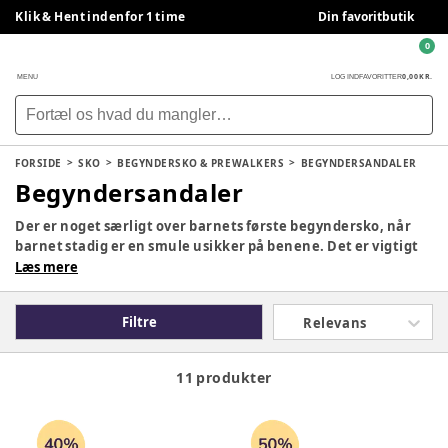
Klik & Hent indenfor 1 time
Din favoritbutik
0
0,00 KR.
MENU
LOG IND
FAVORITTER
FORSIDE
SKO
BEGYNDERSKO & PREWALKERS
BEGYNDERSANDALER
Begyndersandaler
Der er noget særligt over barnets første begyndersko, når
barnet stadig er en smule usikker på benene. Det er vigtigt
at vælge nogle sko, der støtter godt om foden, så dit barn har
Læs mere
de bedste forudsætninger, for nogle vellykkede første skridt.
Her finder du gode begyndersko og prewalkers til børn, der
Filtre
Relevans
er nemme at tage på.
11 produkter