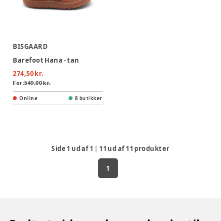
BISGAARD
Barefoot Hana - tan
274,50 kr.
Før:
549,00 kr.
Online
8 butikker
Side
1
ud af
1
|
11
ud af
11
produkter
1