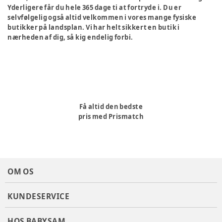
Yderligere får du hele 365 dage ti at fortryde i. Du er
selvfølgelig også altid velkommen i vores mange fysiske
butikker på landsplan. Vi har helt sikkert en butik i
nærheden af dig, så kig endelig forbi.
Få altid den bedste
pris med Prismatch
OM OS
KUNDESERVICE
HOS BABYSAM