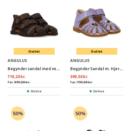
Outlet
Outlet
ANGULUS
ANGULUS
Begynder sandal med velcrolukning - Dark Brown
Begynder Sandal m. Hjerte - Amethyst
719,20 kr.
399,50 kr.
Før:
899,00 kr.
Før:
799,00 kr.
Online
Online