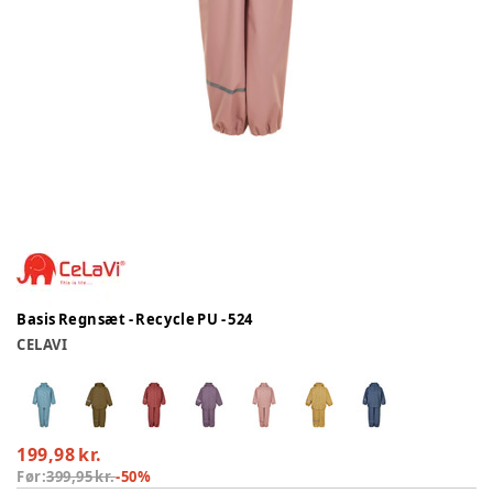
Basis Regnsæt - Recycle PU - 524
CELAVI
199,98 kr.
Før:
399,95 kr.
-
50
%