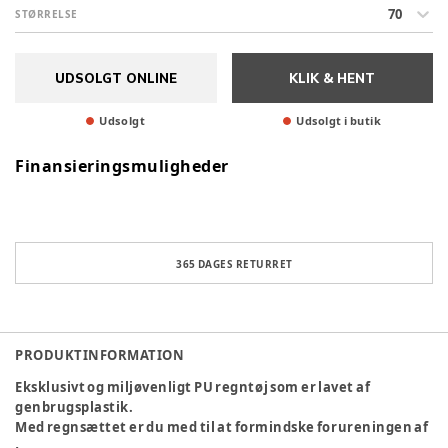
70
STØRRELSE
UDSOLGT ONLINE
KLIK & HENT
Udsolgt
Udsolgt i butik
Finansieringsmuligheder
365 DAGES RETURRET
PRODUKTINFORMATION
Eksklusivt og miljøvenligt PU regntøj som er lavet af
genbrugsplastik.
Med regnsættet er du med til at formindske forureningen af
luft, vand og jord.