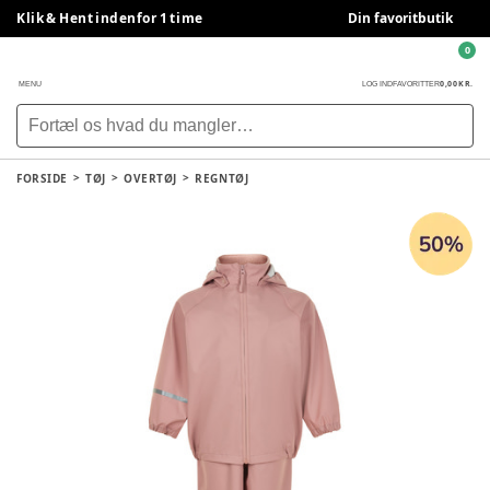
Klik & Hent indenfor 1 time
Din favoritbutik
0
0,00 KR.
MENU
LOG IND
FAVORITTER
FORSIDE
TØJ
OVERTØJ
REGNTØJ