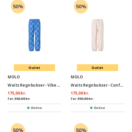
Outlet
Outlet
MOLO
MOLO
Waits Regnbukser - Vibe Checks BLU
Waits Regnbukser - Confetti Rainbow
175,00 kr.
175,00 kr.
Før:
350,00 kr.
Før:
350,00 kr.
Online
Online