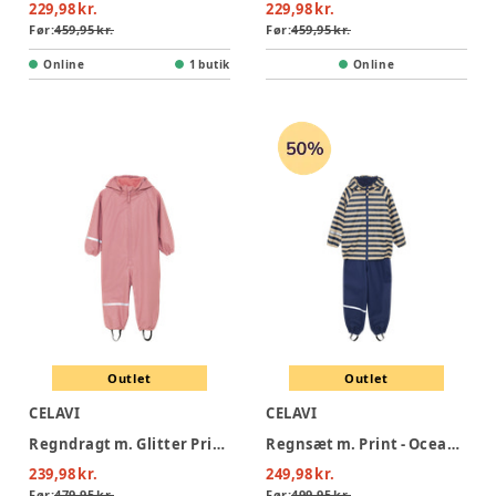
229,98 kr.
229,98 kr.
Før:
459,95 kr.
Før:
459,95 kr.
Online
1 butik
Online
Outlet
Outlet
CELAVI
CELAVI
Regndragt m. Glitter Print - Nostalgia Rose
Regnsæt m. Print - Oceania
239,98 kr.
249,98 kr.
Før:
479,95 kr.
Før:
499,95 kr.