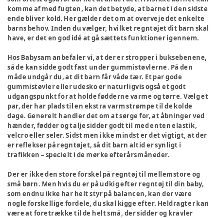
komme af med fugten, kan det betyde, at barnet i den sidste
ende bliver kold. Her gælder det om at overveje det enkelte
barns behov. Inden du vælger, hvilket regntøjet dit barn skal
have, er det en god idé at gå sættets funktioner igennem.
Hos Babysam anbefaler vi, at der er stropper i buksebenene,
så de kan sidde godt fast under gummistøvlerne. På den
måde undgår du, at dit barn får våde tær. Et par gode
gummistøvler eller udesko er naturligvis også et godt
udgangspunkt for at holde fødderne varme og tørre. Vælg et
par, der har plads til en ekstra varm strømpe til de kolde
dage. Generelt handler det om at sørge for, at åbninger ved
hænder, fødder og talje sidder godt til med enten elastik,
velcro eller seler. Sidst men ikke mindst er det vigtigt, at der
er reflekser på regntøjet, så dit barn altid er synligt i
trafikken – specielt i de mørke efterårsmåneder.
Der er ikke den store forskel på regntøj til mellemstore og
små børn. Men hvis du er på udkig efter regntøj til din baby,
som endnu ikke har helt styr på balancen, kan der være
nogle forskellige fordele, du skal kigge efter. Heldragter kan
være at foretrække til de helt små, der sidder og kravler