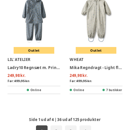
Outlet
Outlet
LIL' ATELIER
WHEAT
Ladry10 Regnsæt m. Print - Tradewinds
Mika Regndragt - Light flint letters
249,98 kr.
249,98 kr.
Før:
499,95 kr.
Før:
499,95 kr.
Online
Online
7 butikker
Side
1
ud af
4
|
36
ud af
125
produkter