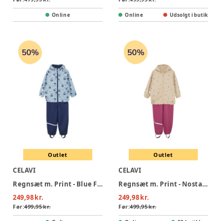
Online
Online
Udsolgt i butik
Outlet
Outlet
CELAVI
CELAVI
Regnsæt m. Print - Blue Fog
Regnsæt m. Print - Nostalgia Rose
249,98 kr.
249,98 kr.
Før:
499,95 kr.
Før:
499,95 kr.