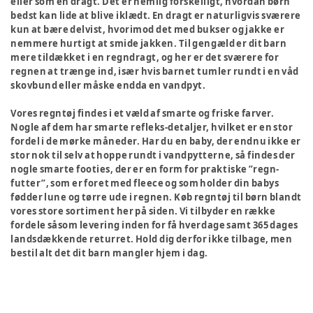
eller som en dragt. Det er nemlig forskelligt, hvordan børn
bedst kan lide at blive iklædt. En dragt er naturligvis sværere
kun at bære delvist, hvorimod det med bukser og jakke er
nemmere hurtigt at smide jakken. Til gengæld er dit barn
mere tildækket i en regndragt, og her er det sværere for
regnen at trænge ind, især hvis barnet tumler rundt i en våd
skovbund eller måske endda en vandpyt.
Vores regntøj findes i et væld af smarte og friske farver.
Nogle af dem har smarte refleks-detaljer, hvilket er en stor
fordel i de mørke måneder. Har du en baby, der endnu ikke er
stor nok til selv at hoppe rundt i vandpytterne, så findes der
nogle smarte footies, der er en form for praktiske ”regn-
futter”, som er foret med fleece og som holder din babys
fødder lune og tørre ude i regnen. Køb regntøj til børn blandt
vores store sortiment her på siden. Vi tilbyder en række
fordele såsom levering inden for få hverdage samt 365 dages
landsdækkende returret. Hold dig derfor ikke tilbage, men
bestil alt det dit barn mangler hjem i dag.