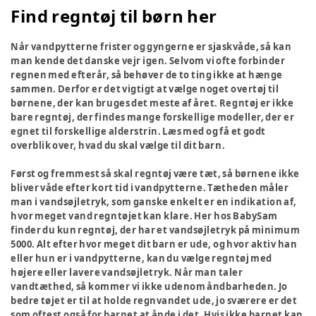
Find regntøj til børn her
Når vandpytterne frister og gyngerne er sjaskvåde, så kan
man kende det danske vejr igen. Selvom vi ofte forbinder
regnen med efterår, så behøver de to ting ikke at hænge
sammen. Derfor er det vigtigt at vælge noget overtøj til
børnene, der kan bruges det meste af året. Regntøj er ikke
bare regntøj, der findes mange forskellige modeller, der er
egnet til forskellige alderstrin. Læs med og få et godt
overblik over, hvad du skal vælge til dit barn.
Først og fremmest så skal regntøj være tæt, så børnene ikke
bliver våde efter kort tid i vandpytterne. Tætheden måler
man i vandsøjletryk, som ganske enkelt er en indikation af,
hvor meget vand regntøjet kan klare. Her hos BabySam
finder du kun regntøj, der har et vandsøjletryk på minimum
5000. Alt efter hvor meget dit barn er ude, og hvor aktiv han
eller hun er i vandpytterne, kan du vælge regntøj med
højere eller lavere vandsøjletryk. Når man taler
vandtæthed, så kommer vi ikke udenom åndbarheden. Jo
bedre tøjet er til at holde regnvandet ude, jo sværere er det
som oftest også for barnet at ånde i det. Hvis ikke barnet kan