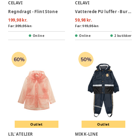
CELAVI
CELAVI
Regndragt - Flint Stone
Vatterede PU luffer - Burlwood
199,98 kr.
59,98 kr.
Før:
399,95 kr.
Før:
119,95 kr.
Online
Online
2 butikker
Outlet
Outlet
LIL' ATELIER
MIKK-LINE