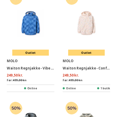
Outlet
Outlet
MOLO
MOLO
Waiton Regnjakke - Vibe Checks BLU
Waiton Regnjakke - Confetti Rainbow
249,50 kr.
249,50 kr.
Før:
499,00 kr.
Før:
499,00 kr.
Online
Online
1 butik