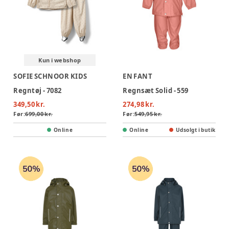
Kun i webshop
SOFIE SCHNOOR KIDS
EN FANT
Regntøj - 7082
Regnsæt Solid - 559
349,50 kr.
274,98 kr.
Før:
699,00 kr.
Før:
549,95 kr.
Online
Online
Udsolgt i butik