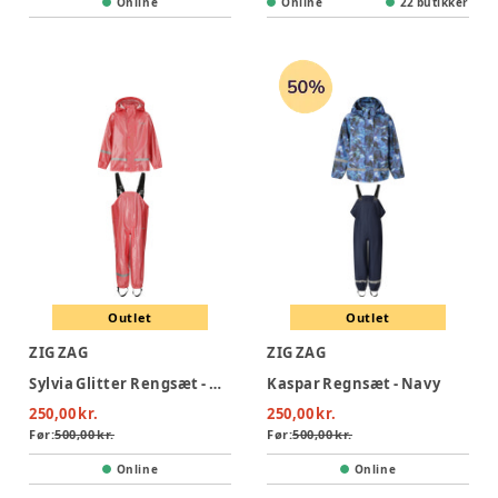
Online
Online
22 butikker
Outlet
Outlet
ZIG ZAG
ZIG ZAG
Sylvia Glitter Rengsæt - Diva Pink
Kaspar Regnsæt - Navy
250,00 kr.
250,00 kr.
Før:
500,00 kr.
Før:
500,00 kr.
Online
Online