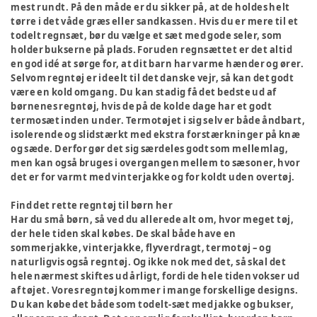
mest rundt. På den måde er du sikker på, at de holdes helt
tørre i det våde græs eller sandkassen. Hvis du er mere til et
todelt regnsæt, bør du vælge et sæt med gode seler, som
holder bukserne på plads. Foruden regnsættet er det altid
en god idé at sørge for, at dit barn har varme hænder og ører.
Selvom regntøj er ideelt til det danske vejr, så kan det godt
være en kold omgang. Du kan stadig få det bedste ud af
børnenes regntøj, hvis de på de kolde dage har et godt
termosæt inden under. Termotøjet i sig selv er både åndbart,
isolerende og slidstærkt med ekstra forstærkninger på knæ
og sæde. Derfor gør det sig særdeles godt som mellemlag,
men kan også bruges i overgangen mellem to sæsoner, hvor
det er for varmt med vinterjakke og for koldt uden overtøj.
Find det rette regntøj til børn her
Har du små børn, så ved du allerede alt om, hvor meget tøj,
der hele tiden skal købes. De skal både have en
sommerjakke, vinterjakke, flyverdragt, termotøj – og
naturligvis også regntøj. Og ikke nok med det, så skal det
hele nærmest skiftes ud årligt, fordi de hele tiden vokser ud
af tøjet. Vores regntøj kommer i mange forskellige designs.
Du kan købe det både som todelt-sæt med jakke og bukser,