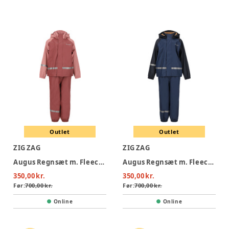
Outlet
Outlet
ZIG ZAG
ZIG ZAG
Augus Regnsæt m. Fleece - Apple Butter
Augus Regnsæt m. Fleece - Dark Denim
350,00 kr.
350,00 kr.
Før:
700,00 kr.
Før:
700,00 kr.
Online
Online