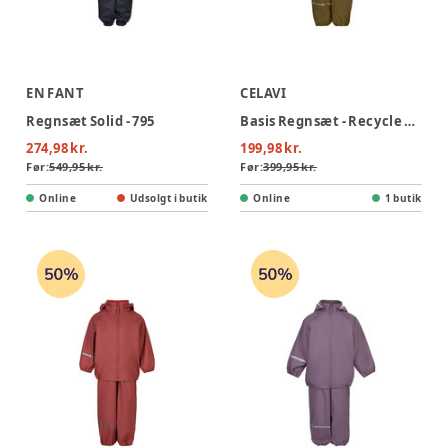
EN FANT
CELAVI
Regnsæt Solid - 795
Basis Regnsæt - Recycle PU - 998
274,98 kr.
199,98 kr.
Før:
549,95 kr.
Før:
399,95 kr.
Online
Udsolgt i butik
Online
1 butik