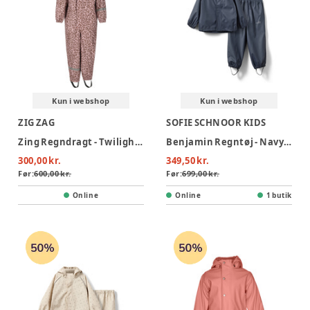
Kun i webshop
Kun i webshop
ZIG ZAG
SOFIE SCHNOOR KIDS
Zing Regndragt - Twilight Mauve
Benjamin Regntøj - Navy Blue
300,00 kr.
349,50 kr.
Før:
600,00 kr.
Før:
699,00 kr.
Online
Online
1 butik