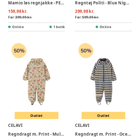
Mamio løs regnjakke - PEACH WHIP
Regntøj Politi - Blue Nights
159,98 kr.
299,98 kr.
Før:
399,95 kr.
Før:
599,95 kr.
Online
1 butik
Online
Outlet
Outlet
CELAVI
CELAVI
Regndragt m. Print - Mulled Basil
Regndragt m. Print - Oceania