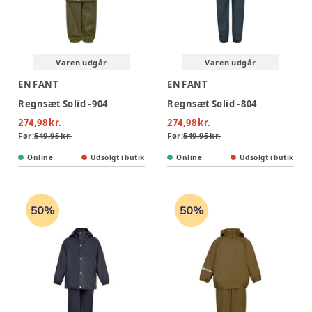
Varen udgår
Varen udgår
EN FANT
EN FANT
Regnsæt Solid - 904
Regnsæt Solid - 804
274,98 kr.
274,98 kr.
Før:
549,95 kr.
Før:
549,95 kr.
Online
Udsolgt i butik
Online
Udsolgt i butik