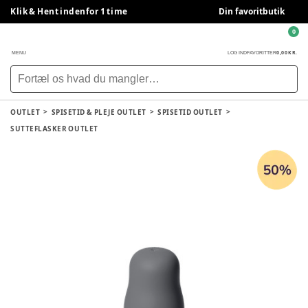
Klik & Hent indenfor 1 time
Din favoritbutik
0
0,00 KR.
MENU
LOG IND
FAVORITTER
OUTLET
SPISETID & PLEJE OUTLET
SPISETID OUTLET
SUTTEFLASKER OUTLET