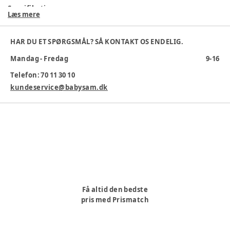
Specifikationer:
Læs mere
Alle dele er BPA-fri og fremstillet af 100 %
fødevaregodkendte materialer.
HAR DU ET SPØRGSMÅL? SÅ KONTAKT OS ENDELIG.
Tåler opvaskemaskine.
Mandag - Fredag
9-16
Bemærk: dette produkt indeholder kun et låg, en mælkelås og et
skruelåg (til at fastgøre sutten) – alle andre dele til
Telefon: 70 11 30 10
flaskeernæring købes separat.
kundeservice@babysam.dk
Producent
:
BIBS Production ApS, Rasmus Andersen, Høgevej
19 Hillerød, Care@bibsworld.com, www.bibsworld.com.
Produktionsland
:
Danmark
Varenummer:
373471
Få altid den bedste
pris med Prismatch