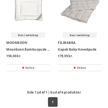
Kun i webshop
Kun i webshop
MOONBOON
FILIBABBA
Moonboon Bambuspude Til Baby 35x40 cm
Kapok Baby Hovedpude
150,00 kr.
179,95 kr.
Online
Online
Side
1
ud af
1
|
6
ud af
6
produkter
1