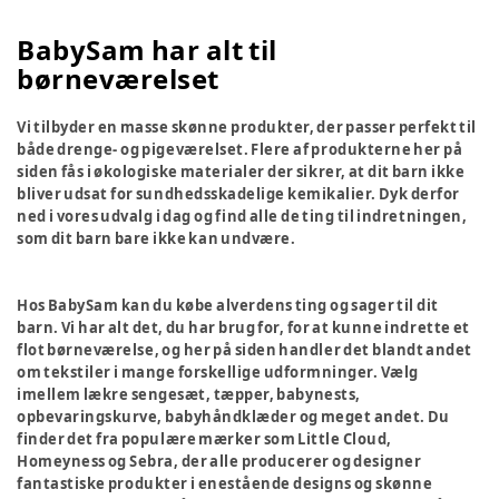
BabySam har alt til
børneværelset
Vi tilbyder en masse skønne produkter, der passer perfekt til
både drenge- og pigeværelset. Flere af produkterne her på
siden fås i økologiske materialer der sikrer, at dit barn ikke
bliver udsat for sundhedsskadelige kemikalier. Dyk derfor
ned i vores udvalg i dag og find alle de ting til indretningen,
som dit barn bare ikke kan undvære.
Hos BabySam kan du købe alverdens ting og sager til dit
barn. Vi har alt det, du har brug for, for at kunne indrette et
flot børneværelse, og her på siden handler det blandt andet
om tekstiler i mange forskellige udformninger. Vælg
imellem lækre sengesæt, tæpper, babynests,
opbevaringskurve, babyhåndklæder og meget andet. Du
finder det fra populære mærker som Little Cloud,
Homeyness og Sebra, der alle producerer og designer
fantastiske produkter i enestående designs og skønne