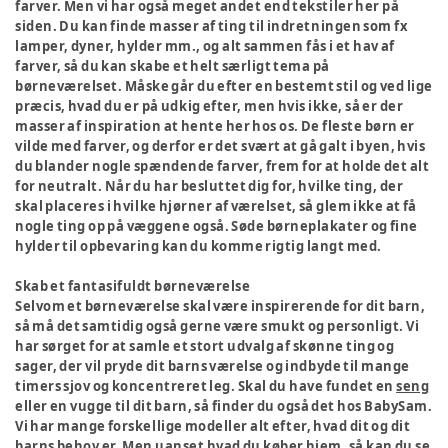
farver. Men vi har også meget andet end tekstiler her på
siden. Du kan finde masser af ting til indretningen som fx
lamper, dyner, hylder mm., og alt sammen fås i et hav af
farver, så du kan skabe et helt særligt tema på
børneværelset. Måske går du efter en bestemt stil og ved lige
præcis, hvad du er på udkig efter, men hvis ikke, så er der
masser af inspiration at hente her hos os. De fleste børn er
vilde med farver, og derfor er det svært at gå galt i byen, hvis
du blander nogle spændende farver, frem for at holde det alt
for neutralt. Når du har besluttet dig for, hvilke ting, der
skal placeres i hvilke hjørner af værelset, så glem ikke at få
nogle ting op på væggene også. Søde børneplakater og fine
hylder til opbevaring kan du komme rigtig langt med.
Skab et fantasifuldt børneværelse
Selvom et børneværelse skal være inspirerende for dit barn,
så må det samtidig også gerne være smukt og personligt. Vi
har sørget for at samle et stort udvalg af skønne ting og
sager, der vil pryde dit barns værelse og indbyde til mange
timers sjov og koncentreret leg. Skal du have fundet en
seng
eller en vugge til dit barn, så finder du også det hos BabySam.
Vi har mange forskellige modeller alt efter, hvad dit og dit
barns behov er. Men uanset hvad du køber hjem, så kan du se