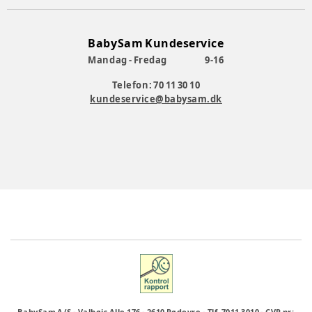
BabySam Kundeservice
Mandag - Fredag
9-16
Telefon: 70 11 30 10
kundeservice@babysam.dk
BabySam A/S
-
Valhøjs Alle 176
-
2610 Rødovre
-
Tlf. 7011 3010
-
CVR nr: