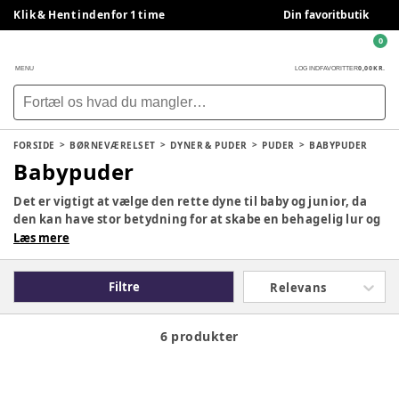
Klik & Hent indenfor 1 time
Din favoritbutik
0
0,00 KR.
MENU
LOG IND
FAVORITTER
FORSIDE
BØRNEVÆRELSET
DYNER & PUDER
PUDER
BABYPUDER
Babypuder
Det er vigtigt at vælge den rette dyne til baby og junior, da
den kan have stor betydning for at skabe en behagelig lur og
nattesøvnen. Her finder du alle vores dyner, puder og
Læs mere
soveposer til børn, hvad enten du er på udkig efter en
babydyne, juniordyne eller sommerdyne. Du finder et stort
Filtre
Relevans
udvalg fra brands som Quilts of Denmark, Temprakon og
BeKids. Du finder også tyngdeprodukter til børn såsom
tyngdedyner, tyngdeveste og tyngdesoveposer.
6 produkter