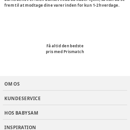
frem til at modtage dine varer inden for kun 1-2 hverdage.
Få altid den bedste
pris med Prismatch
OM OS
KUNDESERVICE
HOS BABYSAM
INSPIRATION