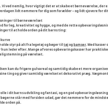
Vi ved nemlig, hvor vigtigt det er at skabe et børneværelse, der 
rdagen lidt nemmere for dig som forælder – og lidt sjovere for di
sninger til børneværelset
ed for leg, kreativitet og hygge, og med de rette opbevaringsløsn
inger til at holde orden på dit barns ting:
-kurve
holde styr på alt fra legetøj og bøger til
tøj
og
bamser
. Med kasser 
er hun leder efter. Mange af vores opbevaringskasser har praktisk
elig stemning på værelset.
sen kan du frigøre gulvareal og samtidig skabe et mere organisere
 sine ting og giver samtidig værelset et dekorativt præg. Vægmonte
 rolle i dit barns udvikling og fantasi, og en god opbevaringsløsnin
 bøgerne står med forsiden udad, gør det nemmere for de mindste a
lde orden på.