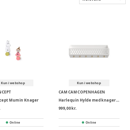
Kun i webshop
Kun i webshop
NCEPT
CAM CAM COPENHAGEN
ncept Mumin Knager
Harlequin Hylde med knager - Hvid
.
999,00 kr.
Online
Online