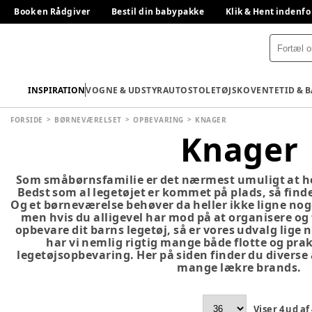
Book en Rådgiver
Bestil din babypakke
Klik & Hent indenfo
INSPIRATION
VOGNE & UDSTYR
AUTOSTOLE
TØJ
SKO
VENTETID & 
FORSIDE
BØRNEVÆRELSET
OPBEVARING
KNAGER
Knager
Som småbørnsfamilie er det nærmest umuligt at hold
Bedst som al legetøjet er kommet på plads, så finde
Og et børneværelse behøver da heller ikke ligne nog
men hvis du alligevel har mod på at organisere og
opbevare dit barns legetøj, så er vores udvalg lige
har vi nemlig rigtig mange både flotte og pra
legetøjsopbevaring. Her på siden finder du diverse 
mange lækre brands.
Viser
4
ud af