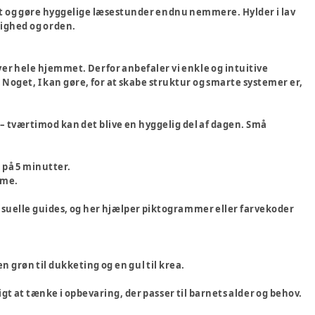
et og gøre hyggelige læsestunder endnu nemmere. Hylder i lav
dighed og orden.
ver hele hjemmet. Derfor anbefaler vi enkle og intuitive
. Noget, I kan gøre, for at skabe struktur og smarte systemer er,
 – tværtimod kan det blive en hyggelig del af dagen. Små
 på 5 minutter.
tme.
visuelle guides, og her hjælper piktogrammer eller farvekoder
 en grøn til dukketing og en gul til krea.
gt at tænke i opbevaring, der passer til barnets alder og behov.