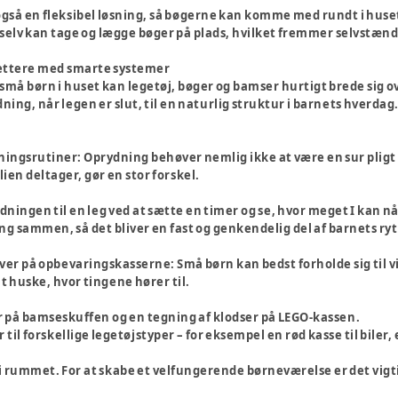
også en fleksibel løsning, så bøgerne kan komme med rundt i hus
t selv kan tage og lægge bøger på plads, hvilket fremmer selvstæn
lettere med smarte systemer
 små børn i huset kan legetøj, bøger og bamser hurtigt brede sig o
ning, når legen er slut, til en naturlig struktur i barnets hverdag
ningsrutiner
: Oprydning behøver nemlig ikke at være en sur pligt
lien deltager, gør en stor forskel.
dningen til en leg ved at sætte en timer og se, hvor meget I kan nå
ng sammen, så det bliver en fast og genkendelig del af barnets ry
arver på opbevaringskasserne:
Små børn kan bedst forholde sig til 
 huske, hvor tingene hører til.
er på bamseskuffen og en tegning af klodser på LEGO-kassen.
r til forskellige legetøjstyper – for eksempel en rød kasse til biler,
 i rummet.
For at skabe et velfungerende børneværelse er det vigti