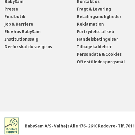
BabySam
Kontakt os
Presse
Fragt & Levering
Find butik
Betalingsmuligheder
Job & Karriere
Reklamation
Elev hos BabySam
Fortrydelse af køb
Institutionssalg
Handelsbetingelser
Derfor skal du vælge os
Tilbagekaldelser
Persondata & Cookies
Ofte stillede spørgsmål
BabySam A/S
-
Valhøjs Alle 176
-
2610 Rødovre
-
Tlf. 701