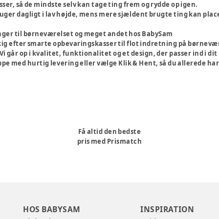
asser, så de mindste selv kan tage ting frem og rydde op igen.
ruger dagligt i lav højde, mens mere sjældent brugte ting kan plac
nger til børneværelset og meget andet hos BabySam
g efter smarte opbevaringskasser til flot indretning på børneværel
i går op i kvalitet, funktionalitet og et design, der passer ind i di
pe med hurtig levering eller vælge Klik & Hent, så du allerede ha
Få altid den bedste
pris med Prismatch
HOS BABYSAM
INSPIRATION