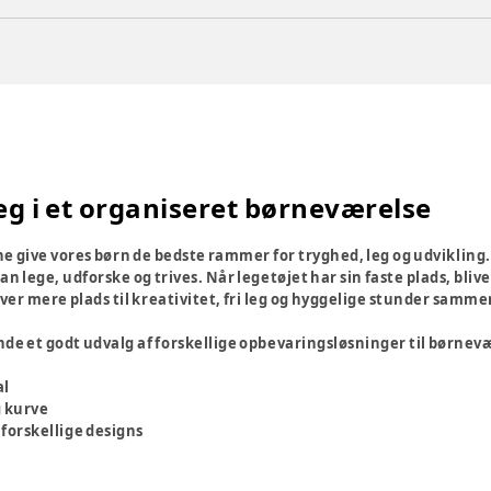
eg i et organiseret børneværelse
rne give vores børn de bedste rammer for tryghed, leg og udviklin
 lege, udforske og trives. Når legetøjet har sin faste plads, bliver
iver mere plads til kreativitet, fri leg og hyggelige stunder samme
de et godt udvalg af forskellige opbevaringsløsninger til børnevæ
al
g kurve
 forskellige designs