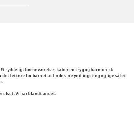
g. Et ryddeligt børneværelse skaber en tryg og harmonisk
 det lettere for barnet at finde sine yndlingsting og lige så let
n.
relset. Vi har blandt andet: