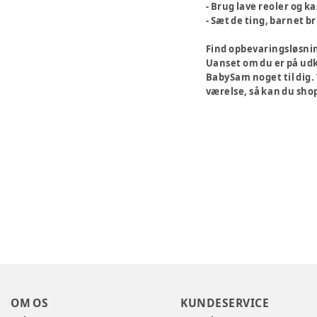
- Brug lave reoler og k
- Sæt de ting, barnet b
Find opbevaringsløsni
Uanset om du er på udki
BabySam noget til dig. V
værelse, så kan du shop
OM OS
KUNDESERVICE