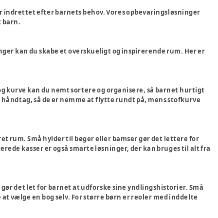
er indrettet efter barnets behov. Vores opbevaringsløsninger
t barn.
inger kan du skabe et overskueligt og inspirerende rum. Her er
og kurve kan du nemt sortere og organisere, så barnet hurtigt
e håndtag, så de er nemme at flytte rundt på, mens stofkurve
t rum. Små hylder til bøger eller bamser gør det lettere for
rede kasser er også smarte løsninger, der kan bruges til alt fra
g gør det let for barnet at udforske sine yndlingshistorier. Små
t vælge en bog selv. For større børn er reoler med inddelte