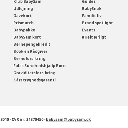
Klub BabySam
Guides
Udlejning
BabySnak
Gavekort
Familieliv
Prismatch
Brand spotlight
Babypakke
Events
BabySam kort
#Helt ærligt
Børnepengekredit
Book en Rådgiver
Børneforsikring
Falck Sundhedshjælp Børn
Graviditetsforsikring
5 års tryghedsgaranti
1 3010
-
CVR nr: 31370450
-
babysam@babysam.dk