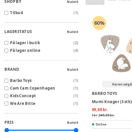
SHOP BY
Nulstil
Tilbud
(
1
)
LAGERSTATUS
Nulstil
På lager i butik
(
2
)
På lager online
(
4
)
BRAND
Nulstil
Barbo Toys
(
1
)
Varen udgå
Cam Cam Copenhagen
(
1
)
BARBO TOYS
Kids Concept
(
1
)
Mumi Knager (3 stk)
We Are Bitte
(
1
)
99,98 kr.
Før:
249,95 kr.
PRIS
Nulstil
Online