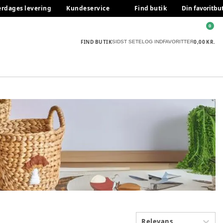
erdages levering
Kundeservice
Find butik
Din favoritbu
0
FIND BUTIK
0,00 KR.
SIDST SETE
LOG IND
FAVORITTER
Relevans