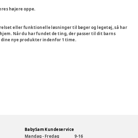
eres højere oppe.
set eller funktionelle løsninger til bøger og legetøj, så har
t hjem. Når du har fundet de ting, der passer til dit barns
r dine nye produkter indenfor 1 time.
BabySam Kundeservice
Mandag - Fredag
9-16