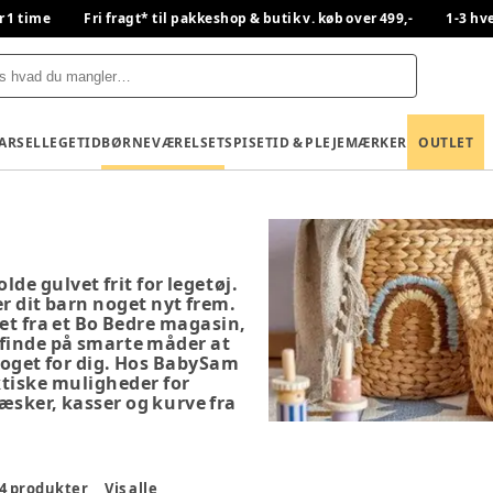
r 1 time
Fri fragt* til pakkeshop & butik v. køb over 499,-
1-3 hv
BARSEL
LEGETID
BØRNEVÆRELSET
SPISETID & PLEJE
MÆRKER
OUTLET
e gulvet frit for legetøj.
r dit barn noget nyt frem.
et fra et Bo Bedre magasin,
 finde på smarte måder at
 noget for dig. Hos BabySam
ktiske muligheder for
æsker, kasser og kurve fra
4
produkter
Vis alle