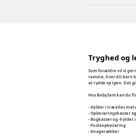
Tryghed og l
Som forældre vil vi ge
ramme, hvor dit barn kan
at rydde op igen. Det g
Hos BabySam kan du fin
- Hylder i træ eller met
- Opbevaringskasser o
- Bogkasser og -hylder i
- Pusleopbevaring
- Knagerækker