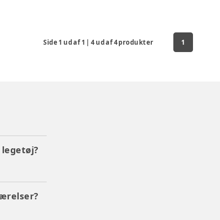
Side
1
ud af
1
|
4
ud af
4
produkter
1
legetøj?
værelser?