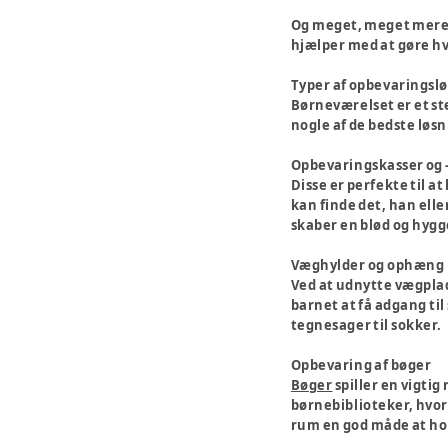
Og meget, meget mere. 
hjælper med at gøre hve
Typer af opbevaringslø
Børneværelset er et st
nogle af de bedste løsn
Opbevaringskasser og 
Disse er perfekte til at 
kan finde det, han ell
skaber en blød og hygg
Væghylder og ophæng
Ved at udnytte vægplad
barnet at få adgang til
tegnesager til sokker.
Opbevaring af bøger
Bøger
spiller en vigtig
børnebiblioteker, hvor
rum en god måde at ho