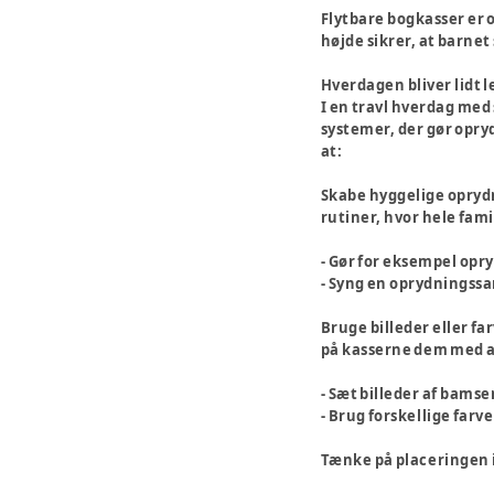
Flytbare bogkasser er 
højde sikrer, at barne
Hverdagen bliver lidt 
I en travl hverdag med
systemer, der gør opryd
at:
Skabe hyggelige opryd
rutiner, hvor hele fami
- Gør for eksempel opry
- Syng en oprydningssa
Bruge billeder eller f
på kasserne dem med at
- Sæt billeder af bams
- Brug forskellige farve
Tænke på placeringen