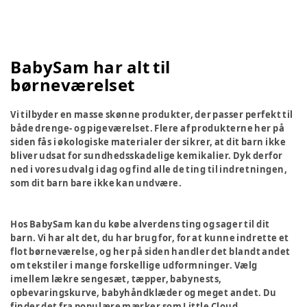
BabySam har alt til
børneværelset
Vi tilbyder en masse skønne produkter, der passer perfekt til
både drenge- og pigeværelset. Flere af produkterne her på
siden fås i økologiske materialer der sikrer, at dit barn ikke
bliver udsat for sundhedsskadelige kemikalier. Dyk derfor
ned i vores udvalg i dag og find alle de ting til indretningen,
som dit barn bare ikke kan undvære.
Hos BabySam kan du købe alverdens ting og sager til dit
barn. Vi har alt det, du har brug for, for at kunne indrette et
flot børneværelse, og her på siden handler det blandt andet
om tekstiler i mange forskellige udformninger. Vælg
imellem lækre sengesæt, tæpper, babynests,
opbevaringskurve, babyhåndklæder og meget andet. Du
finder det fra populære mærker som Little Cloud,