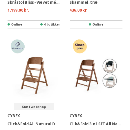
Skråstol Bliss - Vævet mélange, Lys beige
Skammel, træ
1.199,00 kr.
436,00 kr.
Online
4 butikker
Online
Kun i webshop
CYBEX
CYBEX
Click&Fold All Natural Dark - dark natural
Clik&Fold 3in1 SET All Natural Dark - dark natural