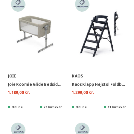
JOIE
KAOS
Joie Roomie Glide Bedside Crib - Almond
Kaos Klapp Højstol Foldbar - Genbrugsplast - Sort
1.189,00 kr.
1.299,00 kr.
Online
23 butikker
Online
11 butikker