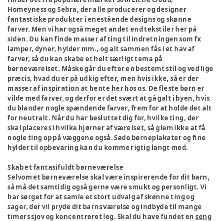
Homeyness og Sebra, der alle producerer og designer
fantastiske produkter i enestående designs og skønne
farver. Men vi har også meget andet end tekstiler her på
siden. Du kan finde masser af ting til indretningen som fx
lamper, dyner, hylder mm., og alt sammen fås i et hav af
farver, så du kan skabe et helt særligt tema på
børneværelset. Måske går du efter en bestemt stil og ved lige
præcis, hvad du er på udkig efter, men hvis ikke, så er der
masser af inspiration at hente her hos os. De fleste børn er
vilde med farver, og derfor er det svært at gå galt i byen, hvis
du blander nogle spændende farver, frem for at holde det alt
for neutralt. Når du har besluttet dig for, hvilke ting, der
skal placeres i hvilke hjørner af værelset, så glem ikke at få
nogle ting op på væggene også. Søde børneplakater og fine
hylder til opbevaring kan du komme rigtig langt med.
Skab et fantasifuldt børneværelse
Selvom et børneværelse skal være inspirerende for dit barn,
så må det samtidig også gerne være smukt og personligt. Vi
har sørget for at samle et stort udvalg af skønne ting og
sager, der vil pryde dit barns værelse og indbyde til mange
timers sjov og koncentreret leg. Skal du have fundet en
seng