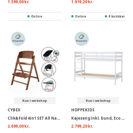
1.599,00 kr.
1.919,20 kr.
Online
Online
8 butikker
Kun i webshop
Kun i webshop
CYBEX
HOPPEKIDS
Clik&Fold 4in1 SET All Natural Dark - dark natural
Køjeseng inkl. bund, Eco Comfort 90x200 cm - Hvid
2.699,00 kr.
2.799,20 kr.