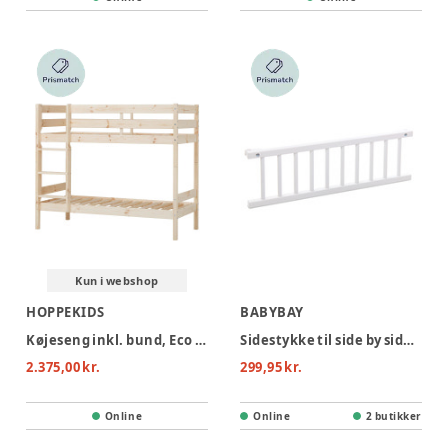
Kun i webshop
HOPPEKIDS
BABYBAY
Køjeseng inkl. bund, Eco Comfort 70x160 cm. - Natur
Sidestykke til side by side seng Original - hvid
2.375,00 kr.
299,95 kr.
Online
Online
2 butikker