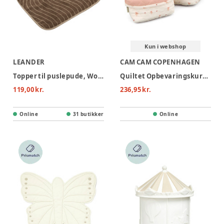
Kun i webshop
LEANDER
CAM CAM COPENHAGEN
Topper til puslepude, Woodland - Mocca
Quiltet Opbevaringskurv, Sæt af to - OCS - Bows
119,00 kr.
236,95 kr.
Online
31 butikker
Online