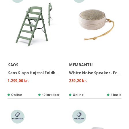
KAOS
MEMBANTU
Kaos Klapp Højstol Foldbar - Genbrugsplast - Grøn
White Noise Speaker - Echo, Hvede
1.299,00 kr.
239,20 kr.
Online
10 butikker
Online
1 butik