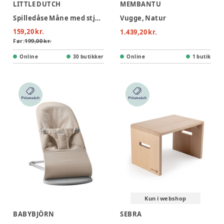
LITTLE DUTCH
MEMBANTU
Spilledåse Måne med stjerner
Vugge, Natur
159,20 kr.
1.439,20 kr.
Før:
199,00 kr.
Online
30 butikker
Online
1 butik
Kun i webshop
BABYBJÖRN
SEBRA