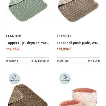
LEANDER
LEANDER
Topper til puslepude, Woodland - Sage green
Topper til puslepude, Woodland - Cappuccino
119,00 kr.
149,95 kr.
Online
32 butikker
Online
1 butik