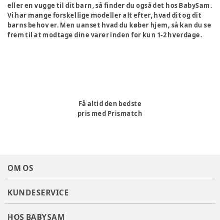
eller en vugge til dit barn, så finder du også det hos BabySam.
Vi har mange forskellige modeller alt efter, hvad dit og dit
barns behov er. Men uanset hvad du køber hjem, så kan du se
frem til at modtage dine varer inden for kun 1-2 hverdage.
Få altid den bedste
pris med Prismatch
OM OS
KUNDESERVICE
HOS BABYSAM