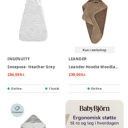
Kun i webshop
INGENUITY
LEANDER
Sovepose - Heather Grey
Leander Hoodie Woodland Håndklæde - Mocca
284,06 kr.
239,00 kr.
Online
1 butik
Online