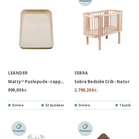
LEANDER
SEBRA
Matty™ Puslepude - cappuccino
Sebra Bedside Crib - Natur
999,00 kr.
2.799,20 kr.
Online
32 butikker
Online
1 butik