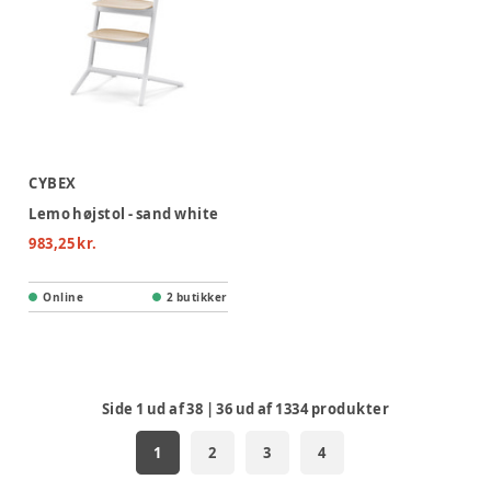
CYBEX
Lemo højstol - sand white
983,25 kr.
Online
2 butikker
Side
1
ud af
38
|
36
ud af
1334
produkter
1
2
3
4