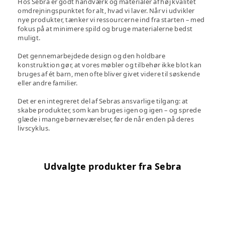
Hos Sebra er godt håndværk og materialer af høj kvalitet
omdrejningspunktet for alt, hvad vi laver. Når vi udvikler
nye produkter, tænker vi ressourcerne ind fra starten – med
fokus på at minimere spild og bruge materialerne bedst
muligt.
Det gennemarbejdede design og den holdbare
konstruktion gør, at vores møbler og tilbehør ikke blot kan
bruges af ét barn, men ofte bliver givet videre til søskende
eller andre familier.
Det er en integreret del af Sebras ansvarlige tilgang: at
skabe produkter, som kan bruges igen og igen – og sprede
glæde i mange børneværelser, før de når enden på deres
livscyklus.
Udvalgte produkter fra Sebra