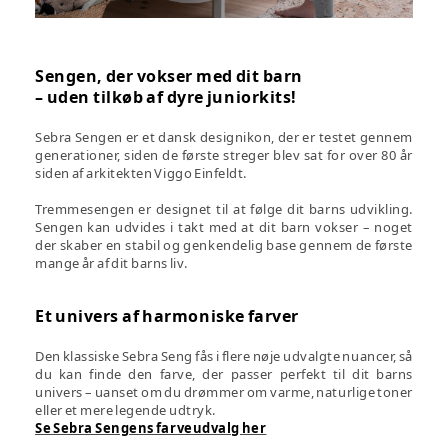
Sengen, der vokser med dit barn
– uden tilkøb af dyre juniorkits!
Sebra Sengen er et dansk designikon, der er testet gennem
generationer, siden de første streger blev sat for over 80 år
siden af arkitekten Viggo Einfeldt.
Tremmesengen er designet til at følge dit barns udvikling.
Sengen kan udvides i takt med at dit barn vokser – noget
der skaber en stabil og genkendelig base gennem de første
mange år af dit barns liv.
Et univers af harmoniske farver
Den klassiske Sebra Seng fås i flere nøje udvalgte nuancer, så
du kan finde den farve, der passer perfekt til dit barns
univers – uanset om du drømmer om varme, naturlige toner
eller et mere legende udtryk.
Se Sebra Sengens farveudvalg her