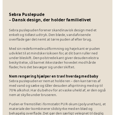
Sebra Puslepude
– Dansk design, der holder familielivet
Sebra puslepuden forener skandinavisk design med et
enkelt og tidløst udtryk. Den bløde, vandafvisende
overflade gør det nemt at tørre puden af efter brug.
Med sin redeformede udformning og høje kant er puden
udviklet til at mindske risikoen for, at dit barn ruller ned
under bleskift. Den polstrede kant giver desuden ekstra
beskyttelse, så barnet ikke støder hovedet mod hårde
flader, hvis det bevæger sig under skiftet.
Nem rengøring hjælper en travl hverdag med baby
Sebra puslepuden er nem at holde ren – den kan tørres af
med vand og sæbe og tåler desuden afspritning med op til
70 % alkohol. Har du behov for at vaske uheld af, er den også
nem at skylle under bruseren.
Puden er fremstillet i formstøbt PUR-skum (polyurethan), et
materiale der kombinerer slidstyrke med en blød og
behagelig overflade. Det gør den særligt velegnet til daglig