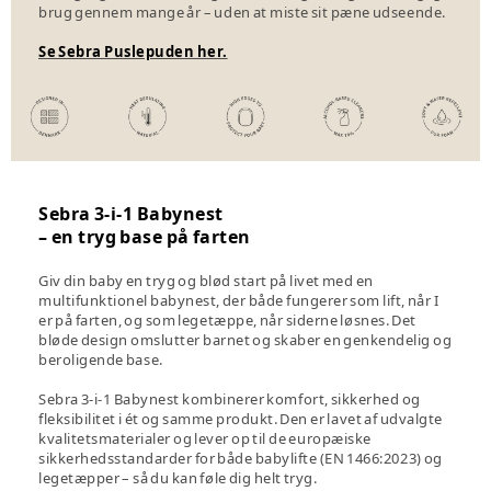
brug gennem mange år – uden at miste sit pæne udseende.
Se Sebra Puslepuden her.
Sebra 3-i-1 Babynest
– en tryg base på farten
Giv din baby en tryg og blød start på livet med en
multifunktionel babynest, der både fungerer som lift, når I
er på farten, og som legetæppe, når siderne løsnes. Det
bløde design omslutter barnet og skaber en genkendelig og
beroligende base.
Sebra 3-i-1 Babynest kombinerer komfort, sikkerhed og
fleksibilitet i ét og samme produkt. Den er lavet af udvalgte
kvalitetsmaterialer og lever op til de europæiske
sikkerhedsstandarder for både babylifte (EN 1466:2023) og
legetæpper – så du kan føle dig helt tryg.