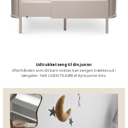
Udtrukket seng til din junior
Efterhånden som dit barn vokser, kan sengen trækkes ud i
længden - helt UDEN TILKØB af dyre junior-kits.