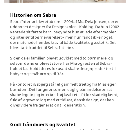
Historien om Sebra
Sebra Interiør blev etableret i 2004 af Mia Dela Jensen, der er
uddannet designer fra Designskolen i Kolding. Da hun i 2002
ventede sit første barn, begyndte hun at lede efter møbler
og interiør til børneværelset – men hun fandt ikke noget,
der matchede hendes krav til både kvalitet og æstetik. Det
blev startskuddet til Sebra Interiør.
Siden da er familien blevet udvidet med to børn mere, og
selvom de nu er blevet store, har Mia og resten af Sebra-
holdet fastholdt deres fokus: at skabe designprodukter til
babyer og småbørn op til 3 år.
På kontoret i Esbjerg står et gammelt trætog fra Mias egen
barndom. Det fungerer som en daglig påmindelse om at
skabe legetøj og interiør i høj kvalitet – fri for skadelig kemi,
fuld af legeværdi og med et tidløst, dansk design, der kan
gives videre fra generation til generation.
Godt håndværk og kvalitet