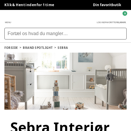
Klik & Hent indenfor 1 time
Din favoritbutik
0
0,00 KR.
MENU
LOG IND
FAVORITTER
FORSIDE
BRAND SPOTLIGHT
SEBRA
Sebra Interiør