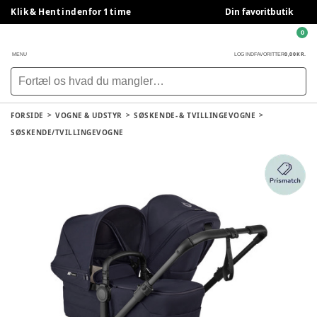
Klik & Hent indenfor 1 time
Din favoritbutik
0
0,00 KR.
MENU
LOG IND
FAVORITTER
FORSIDE
VOGNE & UDSTYR
SØSKENDE- & TVILLINGEVOGNE
SØSKENDE/TVILLINGEVOGNE