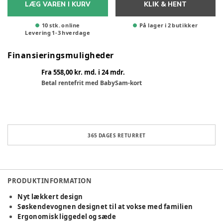
LÆG VAREN I KURV
KLIK & HENT
10 stk. online
På lager i 2 butikker
Levering
1
-
3
hverdage
Finansieringsmuligheder
Fra 558,00 kr. md. i 24 mdr.
Betal rentefrit med BabySam-kort
365 DAGES RETURRET
PRODUKTINFORMATION
Nyt lækkert design
Søskendevognen designet til at vokse med familien
Ergonomisk liggedel og sæde