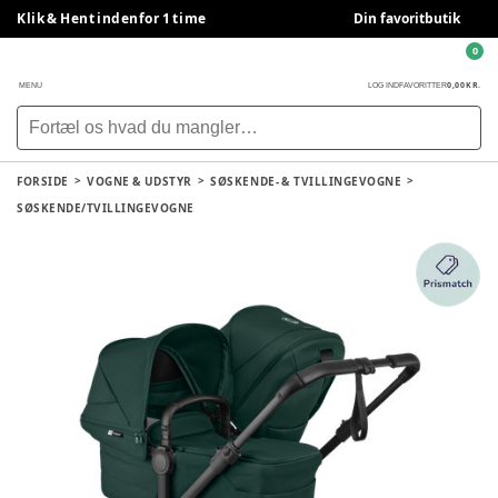
Klik & Hent indenfor 1 time
Din favoritbutik
0
0,00 KR.
MENU
LOG IND
FAVORITTER
FORSIDE
VOGNE & UDSTYR
SØSKENDE- & TVILLINGEVOGNE
SØSKENDE/TVILLINGEVOGNE