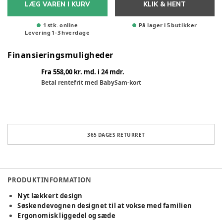
LÆG VAREN I KURV
KLIK & HENT
1 stk. online
På lager i 5 butikker
Levering
1
-
3
hverdage
Finansieringsmuligheder
Fra 558,00 kr. md. i 24 mdr.
Betal rentefrit med BabySam-kort
365 DAGES RETURRET
PRODUKTINFORMATION
Nyt lækkert design
Søskendevognen designet til at vokse med familien
Ergonomisk liggedel og sæde