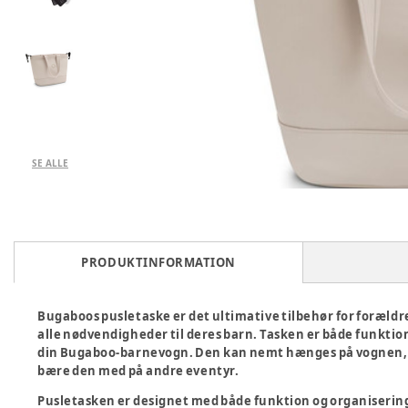
SE ALLE
PRODUKTINFORMATION
Bugaboos pusletaske er det ultimative tilbehør for forældre
alle nødvendigheder til deres barn. Tasken er både funktione
din Bugaboo-barnevogn. Den kan nemt hænges på vognen, så d
bære den med på andre eventyr.
Pusletasken er designet med både funktion og organisering 