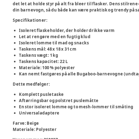
det let at holde styr på alt fra bleer til flasker. Dens stilre
din barnevogn, så du både kan være praktisk og trendy på 
Specifikationer:
Isoleret flaskeholder, der holder drikke varm
Let at rengøre med en fugtig klud
Isoleret lomme til mad og snacks
Taskens mål: 48 x 18 x 31 cm
Taskens vægt: 1 kg
Taskens kapacitet: 22 L
Materiale: 100 % polyester
Kan nemt fastgøres på alle Bugaboo-barnevogne (undt
Dette medfølger:
Komplett pusletaske
Aftørringsbar og polstret puslemåtte
En stor isoleret lomme og to mesh-lommer til småting
Universaladaptere
Farve
:
Beige
Materiale
:
Polyester