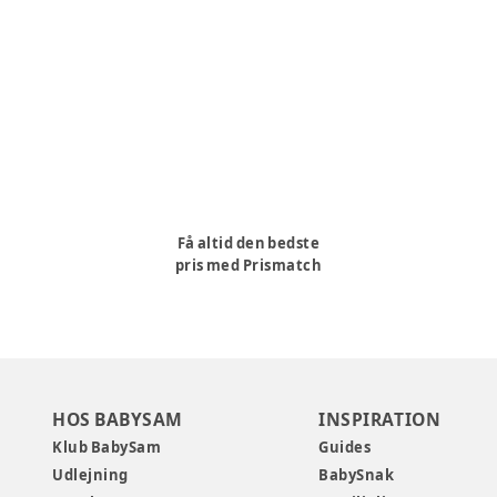
Få altid den bedste
pris med Prismatch
HOS BABYSAM
INSPIRATION
Klub BabySam
Guides
Udlejning
BabySnak