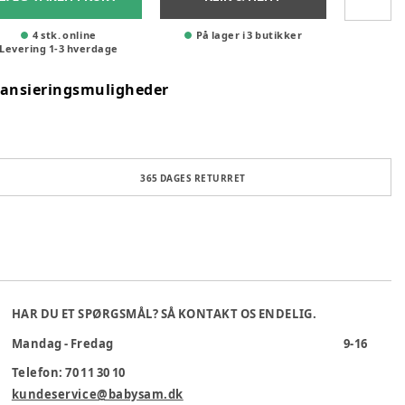
4 stk. online
På lager i 3 butikker
Levering
1
-
3
hverdage
nansieringsmuligheder
365 DAGES RETURRET
HAR DU ET SPØRGSMÅL? SÅ KONTAKT OS ENDELIG.
Mandag - Fredag
9-16
Telefon: 70 11 30 10
kundeservice@babysam.dk