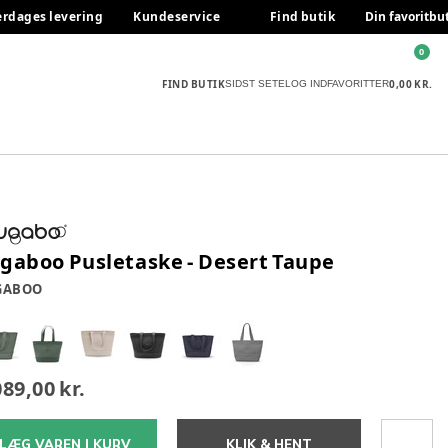
erdages levering
Kundeservice
Find butik
Din favoritbu
0
FIND BUTIK
0,00 KR.
SIDST SETE
LOG IND
FAVORITTER
gaboo Pusletaske - Desert Taupe
GABOO
089,00 kr.
LÆG VAREN I KURV
KLIK & HENT