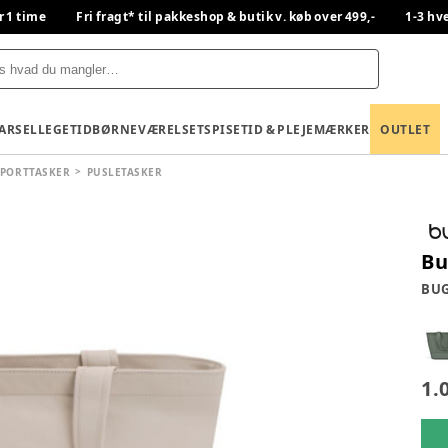
r 1 time
Fri fragt* til pakkeshop & butik v. køb over 499,-
1-3 hv
BARSEL
LEGETID
BØRNEVÆRELSET
SPISETID & PLEJE
MÆRKER
OUTLET
SPORTTASKER
PUSLETASKER
Bu
BU
1.