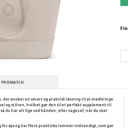
Fi
PRISMATCH
, der ønsker en smart og praktisk løsning til at medbringe
l og stilren, hvilket gør den til et perfekt supplement til
u har alt lige ved hånden, eller tages af, når du skal
for øje og har flere praktiske lommer indvendigt, som gør