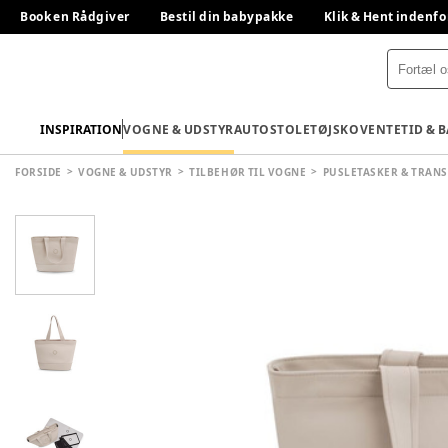
Book en Rådgiver
Bestil din babypakke
Klik & Hent indenfo
INSPIRATION
VOGNE & UDSTYR
AUTOSTOLE
TØJ
SKO
VENTETID & 
FORSIDE
VOGNE & UDSTYR
TILBEHØR TIL VOGNE
PUSLETASKER & TRAN