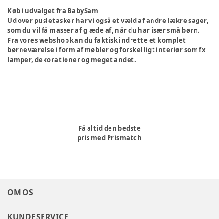
Køb i udvalget fra BabySam
Ud over pusletasker har vi også et væld af andre lækre sager,
som du vil få masser af glæde af, når du har især små børn.
Fra vores webshop kan du faktisk indrette et komplet
børneværelse i form af
møbler
og forskelligt interiør som fx
lamper, dekorationer og meget andet.
Få altid den bedste
pris med Prismatch
OM OS
KUNDESERVICE