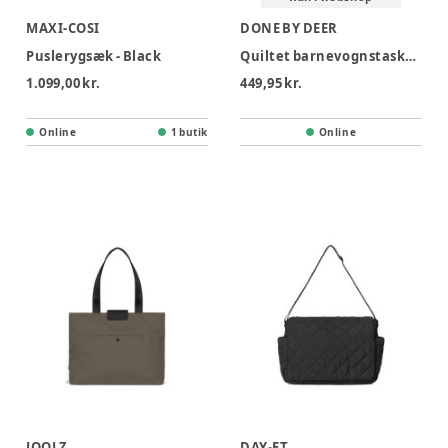
MAXI-COSI
DONE BY DEER
Puslerygsæk - Black
Quiltet barnevognstaske Sand
1.099,00 kr.
449,95 kr.
Online
1 butik
Online
JOOLZ
DAY-ET