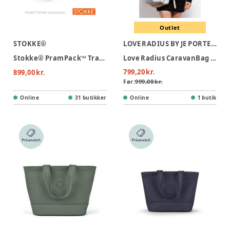
Outlet
STOKKE®
LOVE RADIUS BY JE PORTE MON BEBÉ
Stokke® PramPack™ Transporttaske
Love Radius CaravanBag - Grey
799,20 kr.
899,00 kr.
Før:
999,00 kr.
Online
31 butikker
Online
1 butik