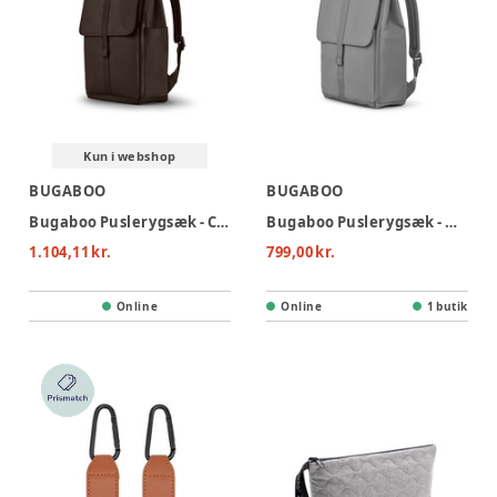
Kun i webshop
BUGABOO
BUGABOO
Bugaboo Puslerygsæk - Cocoa brown
Bugaboo Puslerygsæk - Moon Grey
1.104,11 kr.
799,00 kr.
Online
Online
1 butik