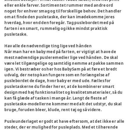
eller enkle farver. Sortimentet rummer med andre ord
noget for enhver smag og til forskellige behov. Det handler
om at finde den pusletaske, der kan imødekomme jeres
hverdag, hvor end den foregår. Tag puslebordet med på
farten i en smart, rummelig og ikke mindst praktisk
pusletaske.
Hav alle de nødvendige ting lige ved hånden
Når man har en baby med på farten, er vigtigt at have de
mest nødvendige pusleremedier lige ved hånden. De skal
være let tilgængelige og samtidig nemme at pakke sammen
igen. Vi bestræber os her hos BabySam på at føre et bredt
udvalg, der netop kan fungere som en forlængelse af
puslebordet de dage, hvor baby er med ude. Fælles for
pusletaskerne du finder her er, at de kombinerer smart
design med høj funktionalitet og kvalitetsmaterialer, så du
kan få glæde af tasken i mange år. Langt de fleste af
pusletaske-modellerne kommer med alt det udstyr, du skal
bruge, foruden bleer, klude, rent tøj og så videre.
Pusleunderlaget er godt at have eftersom, at det ikke er alle
steder, der er mulighed for pusleplads. Med et tilhørende