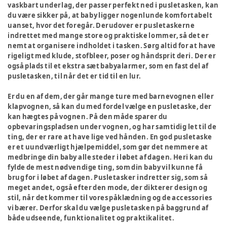
vaskbart underlag, der passer perfekt ned i pusletasken, kan
du være sikker på, at baby ligger nogenlunde komfortabelt
uanset, hvor det foregår. Derudover er pusletaskerne
indrettet med mange store og praktiske lommer, så det er
nemt at organisere indholdet i tasken. Sørg altid for at have
rigeligt med klude, stofbleer, poser og håndsprit deri. Der er
også plads til et ekstra sæt babyalarmer, som en fast del af
pusletasken, til når det er tid til en lur.
Er du en af dem, der går mange ture med barnevognen eller
klapvognen, så kan du med fordel vælge en pusletaske, der
kan hægtes på vognen. På den måde sparer du
opbevaringspladsen under vognen, og har samtidig let til de
ting, der er rare at have lige ved hånden. En god pusletaske
er et uundværligt hjælpemiddel, som gør det nemmere at
medbringe din baby alle steder i løbet af dagen. Heri kan du
fylde de mest nødvendige ting, som din baby vil kunne få
brug for i løbet af dagen. Pusletasker indretter sig, som så
meget andet, også efter den mode, der dikterer design og
stil, når det kommer til vores påklædning og de accessories
vi bærer. Derfor skal du vælge pusletasken på baggrund af
både udseende, funktionalitet og praktikalitet.