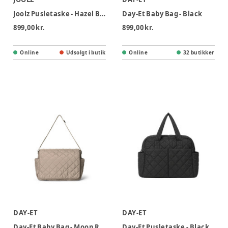
Joolz Pusletaske - Hazel Brown
Day-Et Baby Bag - Black
899,00 kr.
899,00 kr.
Online
Udsolgt i butik
Online
32 butikker
DAY-ET
DAY-ET
Day-Et Baby Bag - Moon Rock
Day-Et Pusletaske - Black