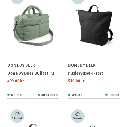
DONE BY DEER
DONE BY DEER
Done By Deer Quiltet Pusletaske - Grøn
Puslerygsæk - sort
499,00 kr.
519,00 kr.
Online
30 butikker
Online
1 butik