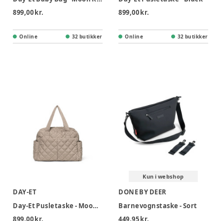
899,00 kr.
899,00 kr.
Online
32 butikker
Online
32 butikker
Kun i webshop
DAY-ET
DONE BY DEER
Day-Et Pusletaske - Moon Rock
Barnevognstaske - Sort
899,00 kr.
449,95 kr.