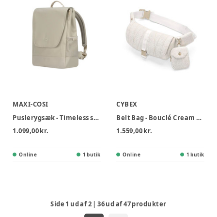
MAXI-COSI
CYBEX
Puslerygsæk - Timeless sand
Belt Bag - Bouclé Cream White
1.099,00 kr.
1.559,00 kr.
Online
1 butik
Online
1 butik
Side
1
ud af
2
|
36
ud af
47
produkter