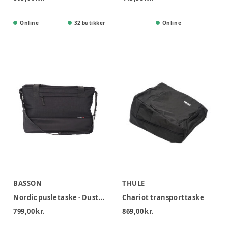
Online
32 butikker
Online
BASSON
THULE
Nordic pusletaske - Dusty Black
Chariot transporttaske
799,00 kr.
869,00 kr.