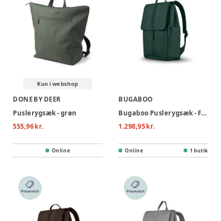
Kun i webshop
DONE BY DEER
BUGABOO
Puslerygsæk - grøn
Bugaboo Puslerygsæk - Fern green
555,96 kr.
1.298,95 kr.
Online
Online
1 butik