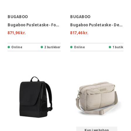
BUGABOO
BUGABOO
Bugaboo Pusletaske - Forest Green
Bugaboo Pusletaske - Deep Indigo
871,96 kr.
817,46 kr.
Online
2 butikker
Online
1 butik
Kun i webshop