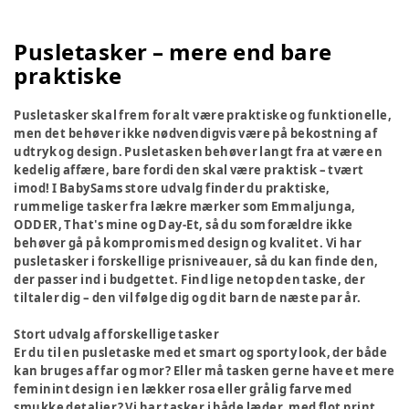
Pusletasker – mere end bare
praktiske
Pusletasker skal frem for alt være praktiske og funktionelle,
men det behøver ikke nødvendigvis være på bekostning af
udtryk og design. Pusletasken behøver langt fra at være en
kedelig affære, bare fordi den skal være praktisk – tvært
imod! I BabySams store udvalg finder du praktiske,
rummelige tasker fra lækre mærker som Emmaljunga,
ODDER, That's mine og Day-Et, så du som forældre ikke
behøver gå på kompromis med design og kvalitet. Vi har
pusletasker i forskellige prisniveauer, så du kan finde den,
der passer ind i budgettet. Find lige netop den taske, der
tiltaler dig – den vil følge dig og dit barn de næste par år.
Stort udvalg af forskellige tasker
Er du til en pusletaske med et smart og sporty look, der både
kan bruges af far og mor? Eller må tasken gerne have et mere
feminint design i en lækker rosa eller grålig farve med
smukke detaljer? Vi har tasker i både læder, med flot print