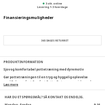
3 stk. online
Levering
1
-
3
hverdage
Finansieringsmuligheder
365 DAGES RETURRET
PRODUKTINFORMATION
Sjov og komfortabel pottetræning med dyremotiv
Gør pottetræningen til en tryg og hyggelig oplevelse
med Bebeconfort Comfort Potty. Det ergonomiske ryglæn og
Læs mere
det bløde sæde giver dit barn den støtte og komfort, de har
brug for, mens det søde dyredesign gør det hele lidt sjovere.
Den aftagelige inderpotte med stænkbeskyttelse gør
HAR DU ET SPØRGSMÅL? SÅ KONTAKT OS ENDELIG.
rengøringen nem og hurtig, og de skridsikre fødder sørger
Mandag - Fredag
9-16