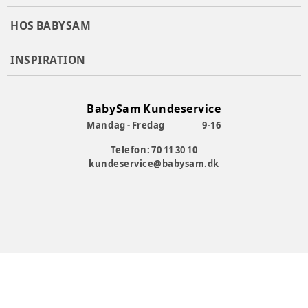
Vægt (forsendelse): ca. 1,6 kg.
Materiale: 90 % polypropylen, 10 % ABS
HOS BABYSAM
Produktionsland
:
Kina
INSPIRATION
Varenummer:
378916
BabySam Kundeservice
Mandag - Fredag
9-16
Telefon: 70 11 30 10
kundeservice@babysam.dk