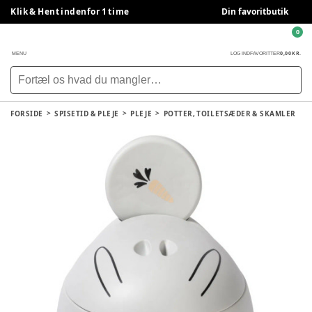
Klik & Hent indenfor 1 time
Din favoritbutik
0
0,00 KR.
MENU
LOG IND
FAVORITTER
FORSIDE
SPISETID & PLEJE
PLEJE
POTTER, TOILETSÆDER & SKAMLER