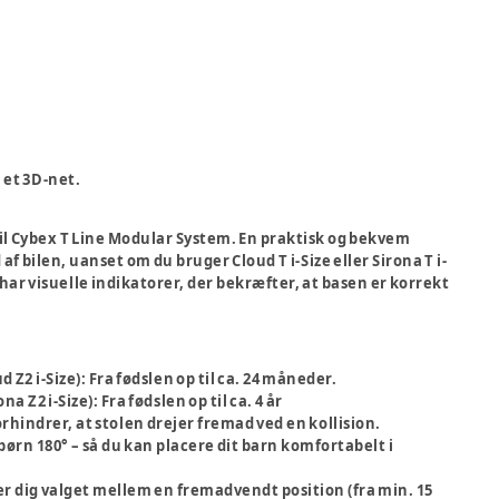
et 3D-net.
 til Cybex T Line Modular System. En praktisk og bekvem
f bilen, uanset om du bruger Cloud T i-Size eller Sirona T i-
r visuelle indikatorer, der bekræfter, at basen er korrekt
 Z2 i-Size): Fra fødslen op til ca. 24 måneder.
 Z2 i-Size): Fra fødslen op til ca. 4 år
orhindrer, at stolen drejer fremad ved en kollision.
børn 180° – så du kan placere dit barn komfortabelt i
ver dig valget mellem en fremadvendt position (fra min. 15