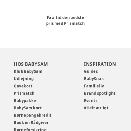
Få altid den bedste
pris med Prismatch
HOS BABYSAM
INSPIRATION
Klub BabySam
Guides
Udlejning
BabySnak
Gavekort
Familieliv
Prismatch
Brand spotlight
Babypakke
Events
BabySam kort
#Helt ærligt
Børnepengekredit
Book en Rådgiver
Børneforsikring