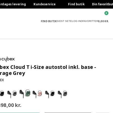
erdages levering
Kundeservice
Find butik
Din favoritbu
0
FIND BUTIK
0,00 KR.
SIDST SETE
LOG IND
FAVORITTER
bex Cloud T i-Size autostol inkl. base -
rage Grey
EX
898,00 kr.