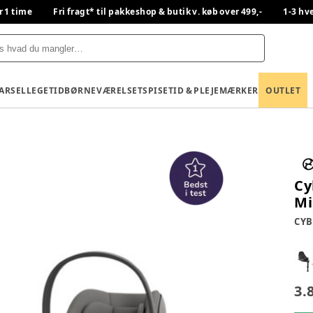
r 1 time
Fri fragt* til pakkeshop & butik v. køb over 499,-
1-3 hv
BARSEL
LEGETID
BØRNEVÆRELSET
SPISETID & PLEJE
MÆRKER
OUTLET
Cy
Mi
CYB
3.