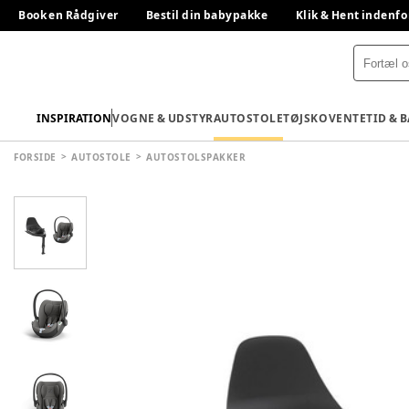
Book en Rådgiver
Bestil din babypakke
Klik & Hent indenfo
INSPIRATION
VOGNE & UDSTYR
AUTOSTOLE
TØJ
SKO
VENTETID & 
FORSIDE
AUTOSTOLE
AUTOSTOLSPAKKER