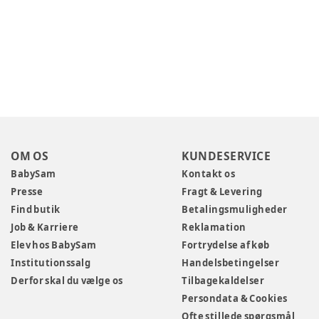
OM OS
KUNDESERVICE
BabySam
Kontakt os
Presse
Fragt & Levering
Find butik
Betalingsmuligheder
Job & Karriere
Reklamation
Elev hos BabySam
Fortrydelse af køb
Institutionssalg
Handelsbetingelser
Derfor skal du vælge os
Tilbagekaldelser
Persondata & Cookies
Ofte stillede spørgsmål