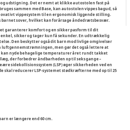
 og udstigning. Det er nemt at klikke autostolen fast på
n bruges sammen med Base, kan autostolen vippes bagud, så
novativt vippesystem til en ergonomisk liggende stilling.
s barnet sover, hvilket kan forårsage åndedrætsbesvær.
et garanterer komfort og en sikker pasform til dit
enkel, sikker og tager kun få sekunder. En udtrækkelig
lse. Den beskytter også dit barn mod livlige omgivelser
un luftgennemstrømningen, men gør det også lettere at
rn kan nyde behagelige temperaturer året rundt takket
dlæg, der forbedrer åndbarheden op til seks gange –
eære sidekollisionssystem (LSP) øger sikkerheden ved en
 skal reducerer LSP-systemet stødkræfterne med op til 25
 barn er længere end 60 cm.