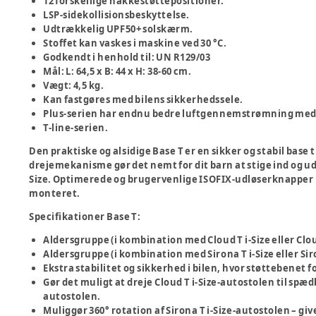
12 forskellige nakkestøttepositioner.
LSP-sidekollisionsbeskyttelse.
Udtrækkelig UPF50+ solskærm.
Stoffet kan vaskes i maskine ved 30 °C.
Godkendt i henhold til: UN R129/03
Mål: L: 64,5 x B: 44 x H: 38-60 cm.
Vægt: 4,5 kg.
Kan fastgøres med bilens sikkerhedssele.
Plus-serien har endnu bedre luftgennemstrømning med 
T-line-serien.
Den praktiske og alsidige Base T er en sikker og stabil base
drejemekanisme gør det nemt for dit barn at stige ind og ud a
Size. Optimerede og brugervenlige ISOFIX-udløserknapper ha
monteret.
Specifikationer Base T:
Aldersgruppe (i kombination med Cloud T i-Size eller Cloud
Aldersgruppe (i kombination med Sirona T i-Size eller Sirona
Ekstra stabilitet og sikkerhed i bilen, hvor støttebenet f
Gør det muligt at dreje Cloud T i-Size-autostolen til spæd
autostolen.
Muliggør 360° rotation af Sirona T i-Size-autostolen – gi