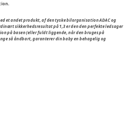
tion.
med et andet produkt, af den tyske bilorganisation ADAC og
rdinært sikkerhedsresultat på 1,3 er den den perfekte ledsager
ion på basen (eller fuldt liggende, når den bruges på
gange så åndbart, garanterer din baby en behagelig og