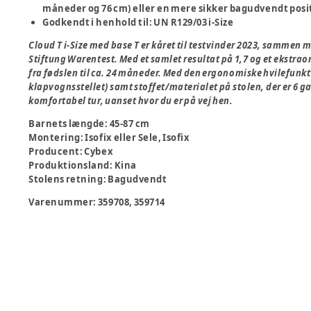
måneder og 76 cm) eller en mere sikker bagudvendt posi
Godkendt i henhold til: UN R129/03 i-Size
Cloud T i-Size med base T er kåret til testvinder 2023, sammen 
Stiftung Warentest. Med et samlet resultat på 1,7 og et ekstrao
fra fødslen til ca. 24 måneder. Med den ergonomiske hvilefunkt
klapvognsstellet) samt stoffet/materialet på stolen, der er 6 
komfortabel tur, uanset hvor du er på vej hen.
Barnets længde
:
45-87 cm
Montering
:
Isofix eller Sele, Isofix
Producent
:
Cybex
Produktionsland
:
Kina
Stolens retning
:
Bagudvendt
Varenummer:
359708, 359714