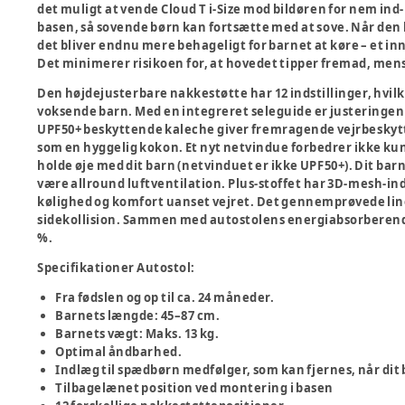
det muligt at vende Cloud T i-Size mod bildøren for nem ind-
basen, så sovende børn kan fortsætte med at sove. Når de
det bliver endnu mere behageligt for barnet at køre – et in
Det minimerer risikoen for, at hovedet tipper fremad, men
Den højdejusterbare nakkestøtte har 12 indstillinger, hvilk
voksende barn. Med en integreret seleguide er justeringen 
UPF50+ beskyttende kaleche giver fremragende vejrbeskytte
som en hyggelig kokon. Et nyt netvindue forbedrer ikke k
holde øje med dit barn (netvinduet er ikke UPF50+). Dit ba
være allround luftventilation. Plus-stoffet har 3D-mesh-in
kølighed og komfort uanset vejret. Det gennemprøvede lin
sidekollision. Sammen med autostolens energiabsorberende
%.
Specifikationer Autostol:
Fra fødslen og op til ca. 24 måneder.
Barnets længde: 45–87 cm.
Barnets vægt: Maks. 13 kg.
Optimal åndbarhed.
Indlæg til spædbørn medfølger, som kan fjernes, når dit
Tilbagelænet position ved montering i basen