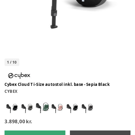
1
/
10
Cybex Cloud T i-Size autostol inkl. base - Sepia Black
CYBEX
3.898,00 kr.