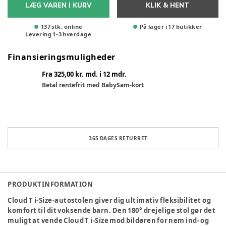
LÆG VAREN I KURV
KLIK & HENT
137 stk. online
På lager i 17 butikker
Levering
1
-
3
hverdage
Finansieringsmuligheder
Fra 325,00 kr. md. i 12 mdr.
Betal rentefrit med BabySam-kort
365 DAGES RETURRET
PRODUKTINFORMATION
Cloud T i-Size-autostolen giver dig ultimativ fleksibilitet og
komfort til dit voksende barn. Den 180° drejelige stol gør det
muligt at vende Cloud T i-Size mod bildøren for nem ind- og