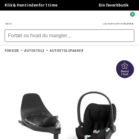
Klik & Hent indenfor 1 time
Din favoritbutik
0
0,00 KR.
MENU
LOG IND
FAVORITTER
FORSIDE
AUTOSTOLE
AUTOSTOLSPAKKER