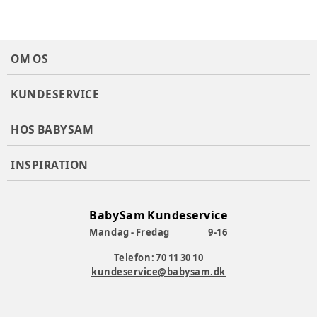
energiabsorberende skal reducerer LSP-systemet
stødkræfterne med op til 25 %.
Specifikationer Autostol:
OM OS
Fra fødslen og op til ca. 24 måneder.
Barnets længde: 45–87 cm.
KUNDESERVICE
Barnets vægt: Maks. 13 kg.
Optimal åndbarhed.
Indlæg til spædbørn medfølger, som kan fjernes, når dit
HOS BABYSAM
barn er længere end 60 cm.
Tilbagelænet position ved montering i basen.
INSPIRATION
12 forskellige nakkestøttepositioner.
LSP-sidekollisionsbeskyttelse.
Udtrækkelig UPF50+ solskærm.
Stoffet kan vaskes i maskine ved 30 °C.
BabySam Kundeservice
Godkendt i henhold til: UN R129/03.
Mandag - Fredag
9-16
Mål: L: 64,5 x B: 44 x H: 38-60 cm.
Vægt: 4,5 kg.
Telefon: 70 11 30 10
Kan fastgøres med bilens sikkerhedssele.
kundeservice@babysam.dk
Plus-serien har endnu bedre luftgennemstrømning med
et 3D-net.
T-line-serien.