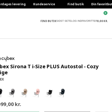
erdages levering
Kundeservice
Find butik
Din favoritbu
0
FIND BUTIK
0,00 KR.
SIDST SETE
LOG IND
FAVORITTER
bex Sirona T i-Size PLUS Autostol - Cozy
ige
EX
099,00 kr.