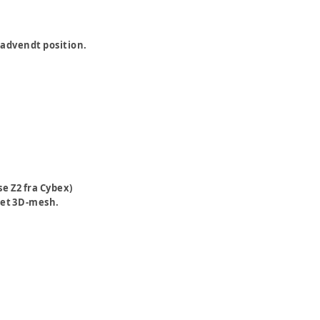
madvendt position.
e Z2 fra Cybex)
 et 3D-mesh.