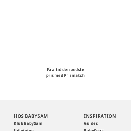
Få altid den bedste
pris med Prismatch
HOS BABYSAM
INSPIRATION
Klub BabySam
Guides
Udlejning
BabySnak