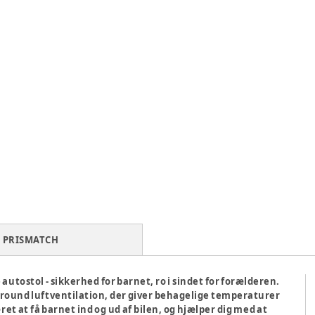
PRISMATCH
autostol - sikkerhed for barnet, ro i sindet for forælderen.
round luftventilation, der giver behagelige temperaturer
ret at få barnet ind og ud af bilen, og hjælper dig med at