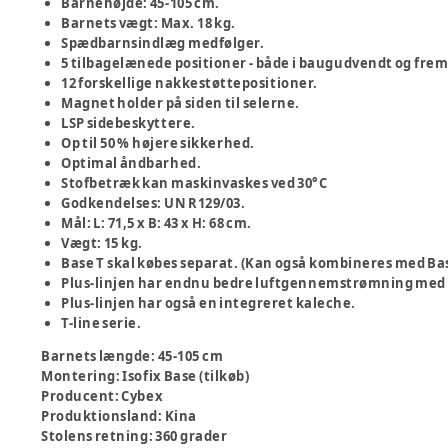
Barnehøjde: 45-105 cm.
Barnets vægt: Max. 18 kg.
Spædbarnsindlæg medfølger.
5 tilbagelænede positioner - både i baugudvendt og fre
12 forskellige nakkestøttepositioner.
Magnet holder på siden til selerne.
LSP sidebeskyttere.
Op til 50 % højere sikkerhed.
Optimal åndbarhed.
Stofbetræk kan maskinvaskes ved 30°C
Godkendelses: UN R129/03.
Mål: L: 71,5 x B: 43 x H: 68 cm.
Vægt: 15 kg.
Base T skal købes separat. (Kan også kombineres med Bas
Plus-linjen har endnu bedre luftgennemstrømning med
Plus-linjen har også en integreret kaleche.
T-line serie.
Barnets længde
:
45-105 cm
Montering
:
Isofix Base (tilkøb)
Producent
:
Cybex
Produktionsland
:
Kina
Stolens retning
:
360 grader