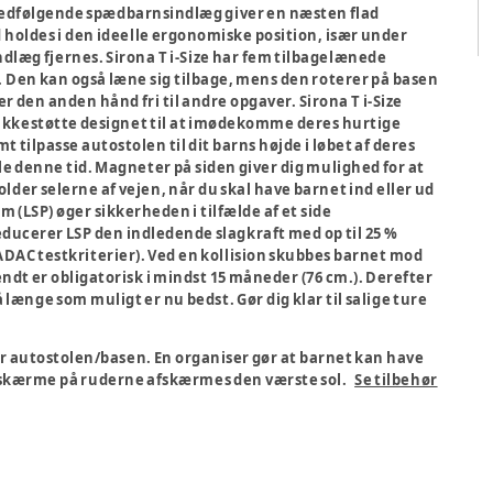
medfølgende spædbarnsindlæg giver en næsten flad
ed holdes i den ideelle ergonomiske position, især under
dlæg fjernes. Sirona T i-Size har fem tilbagelænede
 Den kan også læne sig tilbage, mens den roterer på basen
r den anden hånd fri til andre opgaver. Sirona T i-Size
nakkestøtte designet til at imødekomme deres hurtige
tilpasse autostolen til dit barns højde i løbet af deres
ele denne tid. Magneter på siden giver dig mulighed for at
lder selerne af vejen, når du skal have barnet ind eller ud
 (LSP) øger sikkerheden i tilfælde af et side
ucerer LSP den indledende slagkraft med op til 25 %
AC testkriterier). Ved en kollision skubbes barnet mod
ndt er obligatorisk i mindst 15 måneder (76 cm.). Derefter
ænge som muligt er nu bedst. Gør dig klar til salige ture
er autostolen/basen. En organiser gør at barnet kan have
solskærme på ruderne afskærmes den værste sol.
Se tilbehør