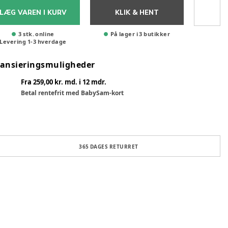
LÆG VAREN I KURV
KLIK & HENT
3 stk. online
På lager i 3 butikker
Levering
1
-
3
hverdage
nansieringsmuligheder
Fra 259,00 kr. md. i 12 mdr.
Betal rentefrit med BabySam-kort
365 DAGES RETURRET