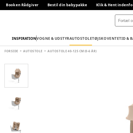
Book en Rådgiver
Bestil din babypakke
Klik & Hent indenfo
INSPIRATION
VOGNE & UDSTYR
AUTOSTOLE
TØJ
SKO
VENTETID & 
FORSIDE
AUTOSTOLE
AUTOSTOLE 40-125 CM (0-6 ÅR)