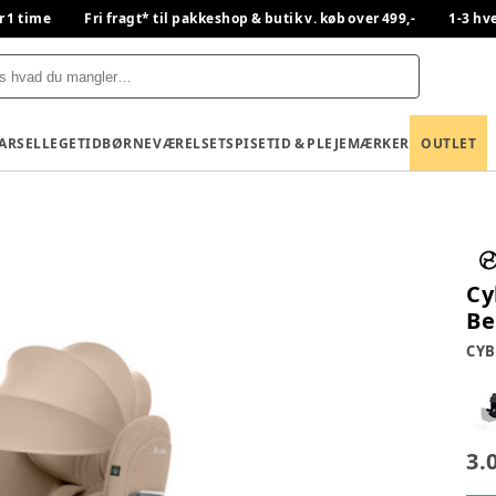
r 1 time
Fri fragt* til pakkeshop & butik v. køb over 499,-
1-3 hv
BARSEL
LEGETID
BØRNEVÆRELSET
SPISETID & PLEJE
MÆRKER
OUTLET
Cy
Be
CYB
3.