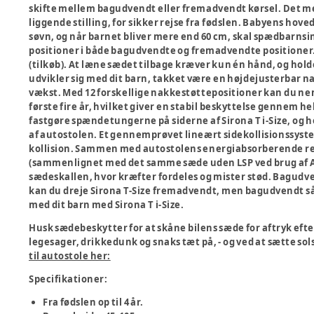
skifte mellem bagudvendt eller fremadvendt kørsel. Det 
liggende stilling, for sikker rejse fra fødslen. Babyens hov
søvn, og når barnet bliver mere end 60 cm, skal spædbarnsin
positioner i både bagudvendte og fremadvendte positioner.
(tilkøb). At læne sædet tilbage kræver kun én hånd, og holde
udvikler sig med dit barn, takket være en højdejusterbar 
vækst. Med 12 forskellige nakkestøttepositioner kan du nemt 
første fire år, hvilket giver en stabil beskyttelse gennem h
fastgøre spændetungerne på siderne af Sirona T i-Size, og ho
af autostolen. Et gennemprøvet lineært sidekollisionssystem
kollision. Sammen med autostolens energiabsorberende red
(sammenlignet med det samme sæde uden LSP ved brug af AD
sædeskallen, hvor kræfter fordeles og mister stød. Bagudve
kan du dreje Sirona T-Size fremadvendt, men bagudvendt så l
med dit barn med Sirona T i-Size.
Husk sædebeskytter for at skåne bilens sæde for aftryk eft
legesager, drikkedunk og snaks tæt på, - og ved at sætte 
til autostole her:
Specifikationer:
Fra fødslen op til 4 år.