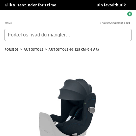
Klik & Hent indenfor 1 time
Din favoritbutik
0
0,00 KR.
MENU
LOG IND
FAVORITTER
FORSIDE
AUTOSTOLE
AUTOSTOLE 40-125 CM (0-6 ÅR)