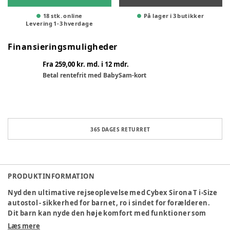
18 stk. online
På lager i 3 butikker
Levering
1
-
3
hverdage
Finansieringsmuligheder
Fra 259,00 kr. md. i 12 mdr.
Betal rentefrit med BabySam-kort
365 DAGES RETURRET
PRODUKTINFORMATION
Nyd den ultimative rejseoplevelse med Cybex Sirona T i-Size
autostol - sikkerhed for barnet, ro i sindet for forælderen.
Dit barn kan nyde den høje komfort med funktioner som
allround luftventilation, der giver behagelige temperaturer
Læs mere