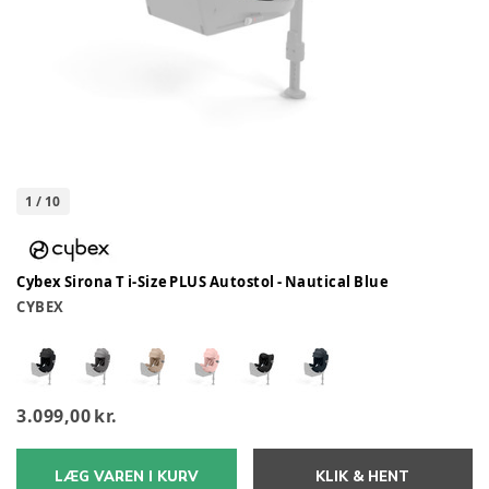
1
/
10
Cybex Sirona T i-Size PLUS Autostol - Nautical Blue
CYBEX
3.099,00 kr.
LÆG VAREN I KURV
KLIK & HENT