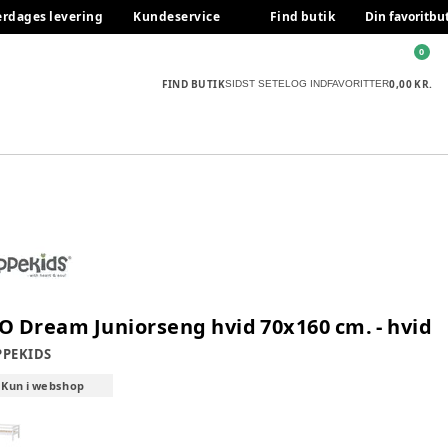
erdages levering
Kundeservice
Find butik
Din favoritbu
0
FIND BUTIK
0,00 KR.
SIDST SETE
LOG IND
FAVORITTER
O Dream Juniorseng hvid 70x160 cm. - hvid
PEKIDS
Kun i webshop