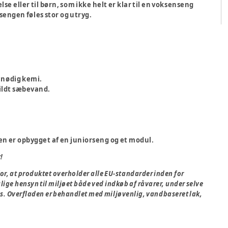
else eller til børn, som ikke helt er klar til en voksenseng
 sengen føles stor og utryg.
unødig kemi.
ildt sæbevand.
n er opbygget af en juniorseng og et modul.
!
or, at produktet overholder alle EU-standarder inden for
lige hensyn til miljøet både ved indkøb af råvarer, under selve
es. Overfladen er behandlet med miljøvenlig, vandbaseret lak,