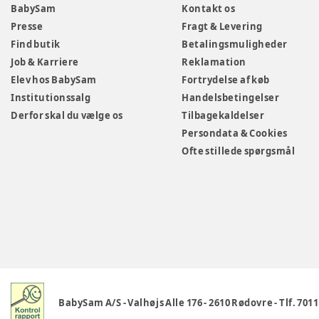
BabySam
Kontakt os
Presse
Fragt & Levering
Find butik
Betalingsmuligheder
Job & Karriere
Reklamation
Elev hos BabySam
Fortrydelse af køb
Institutionssalg
Handelsbetingelser
Derfor skal du vælge os
Tilbagekaldelser
Persondata & Cookies
Ofte stillede spørgsmål
BabySam A/S
-
Valhøjs Alle 176
-
2610 Rødovre
-
Tlf. 701