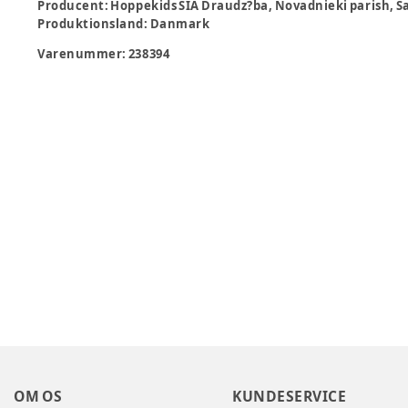
Producent
:
Hoppekids SIA Draudz?ba, Novadnieki parish, S
Produktionsland
:
Danmark
Varenummer:
238394
OM OS
KUNDESERVICE