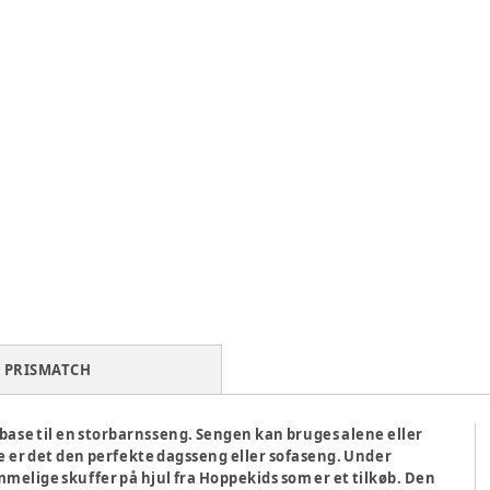
PRISMATCH
 base til en storbarnsseng. Sengen kan bruges alene eller
er det den perfekte dagsseng eller sofaseng. Under
mmelige skuffer på hjul fra Hoppekids som er et tilkøb. Den