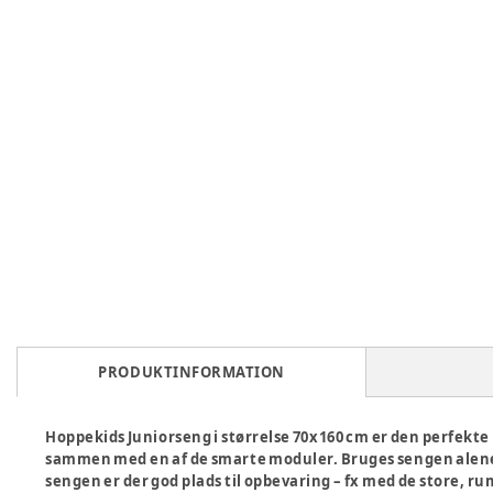
PRODUKTINFORMATION
Hoppekids Juniorseng i størrelse 70x160 cm er den perfekte
sammen med en af de smarte moduler. Bruges sengen alene 
sengen er der god plads til opbevaring – fx med de store, ru