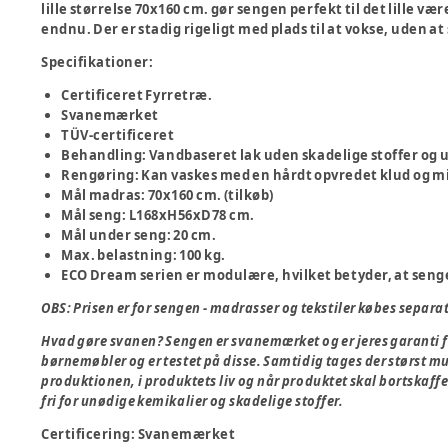
lille størrelse 70x160 cm. gør sengen perfekt til det lille vær
endnu. Der er stadig rigeligt med plads til at vokse, uden at
Specifikationer:
Certificeret Fyrretræ.
Svanemærket
TÜV-certificeret
Behandling: Vandbaseret lak uden skadelige stoffer og 
Rengøring: Kan vaskes med en hårdt opvredet klud og m
Mål madras: 70x160 cm. (tilkøb)
Mål seng: L168xH56xD78 cm.
Mål under seng: 20 cm.
Max. belastning: 100 kg.
ECO Dream serien er modulære, hvilket betyder, at senge
OBS: Prisen er for sengen - madrasser og tekstiler købes separat
Hvad gøre svanen? Sengen er svanemærket og er jeres garanti f
børnemøbler og er testet på disse. Samtidig tages der størst mu
produktionen, i produktets liv og når produktet skal bortskaff
fri for unødige kemikalier og skadelige stoffer.
Certificering
:
Svanemærket