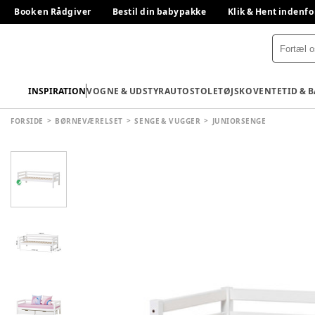
Book en Rådgiver
Bestil din babypakke
Klik & Hent indenfo
INSPIRATION
VOGNE & UDSTYR
AUTOSTOLE
TØJ
SKO
VENTETID & 
FORSIDE
BØRNEVÆRELSET
SENGE & VUGGER
JUNIORSENGE