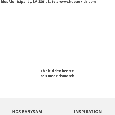
aldus Municipality, LV-3801, Latvia www.hoppekids.com
Få altid den bedste
pris med Prismatch
HOS BABYSAM
INSPIRATION