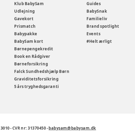
Klub BabySam
Guides
Udlejning
BabySnak
Gavekort
Familieliv
Prismatch
Brand spotlight
Babypakke
Events
BabySam kort
#Helt ærligt
Børnepengekredit
Book en Rådgiver
Børneforsikring
Falck Sundhedshjælp Børn
Graviditetsforsikring
5 års tryghedsgaranti
1 3010
-
CVR nr: 31370450
-
babysam@babysam.dk