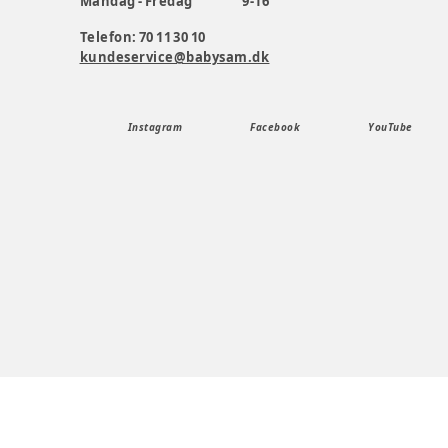
Mandag - Fredag
9-16
Telefon: 70 11 30 10
kundeservice@babysam.dk
Instagram
Facebook
YouTube