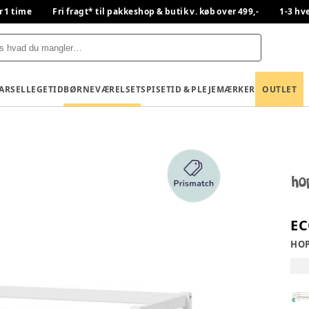
r 1 time
Fri fragt* til pakkeshop & butik v. køb over 499,-
1-3 hv
BARSEL
LEGETID
BØRNEVÆRELSET
SPISETID & PLEJE
MÆRKER
OUTLET
EC
HOP